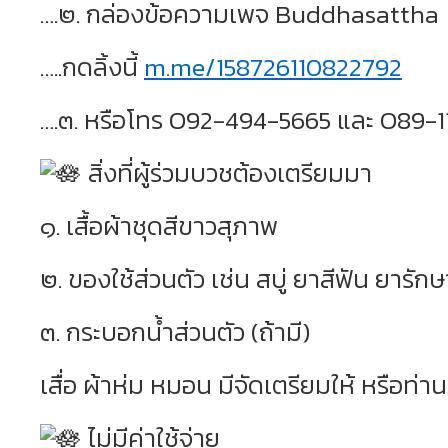
….๒. กล่องข้อความเพจ Buddhasattha
…..กดลิ้งนี้
m.me/158726110822792
….๓. หรือโทร O92-494-5665 และ O89-
สิ่งที่ผู้ร่วมบวชต้องเตรียมมา
๑. เสื้อผ้าชุดสีขาวสุภาพ
๒. ของใช้ส่วนตัว เช่น สบู่ ยาสีฟัน ยารั
๓. กระบอกน้ำส่วนตัว (ถ้ามี)
เสื่อ ผ้าห่ม หมอน มีจัดเตรียมให้ หรือท่า
ไม่มีค่าใช้จ่าย