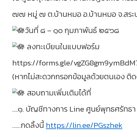
๗๗ หมู่ ๗ ต.บ้านหมอ อ.บ้านหมอ จ.สระบุ
วันที่ ๘ – ๑๐ กุมภาพันธ์ ๒๕๖๘
ลงทะเบียนในแบบฟอร์ม
https://forms.gle/vgZG8gm9ymBd
(หากไม่สะดวกกรอกข้อมูลด้วยตนเอง ติดต
สอบถามเพิ่มเติมได้ที่
….๑. บัญชีทางการ Line ศูนย์พุทธศรัทธา
……กดลิ้งนี้
https://lin.ee/PGszhek