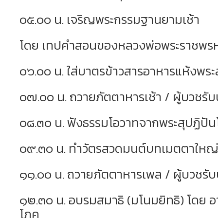
๐๕.๐๐ น. เจริญพระกรรมฐานยามเช้า
โดย เทปคำสอนของหลวงพ่อพระราชพร
๐๖.๐๐ น. ใส่บาตรข้าวสารอาหารแห้งพระ
๐๗.๐๐ น. ถวายภัตตาหารเช้า / ผู้บวชร
๐๘.๓๐ น. ฟังธรรมโอวาทจากพระสุปฏิปั
๐๙.๓๐ น. ทำวัตรสวดมนต์บทเมตตาใหญ
๑๑.๐๐ น. ถวายภัตตาหารเพล / ผู้บวชร
๑๒.๓๐ น. อบรมสมาธิ (มโนมยิทธิ) โดย อ
โภค