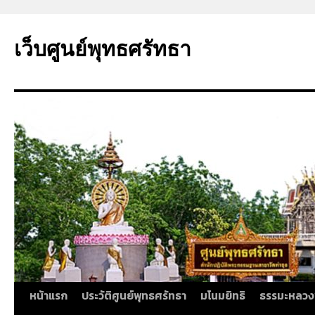
ข้าม
ไป
เว็บศูนย์พุทธศรัทธา
ยัง
เนื้อหา
หน้าแรก
ประวัติศูนย์พุทธศรัทธา
มโนมยิทธิ
ธรรมะหลวง