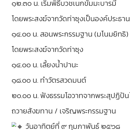
๑๒.๓๐ น. เริ่มพิธีบวชเนกขัมมะบารมี
โดยพระสงฆ์จากวัดท่าซุงเป็นองค์ประธานใ
๑๔.๐๐ น. สอนพระกรรมฐาน (มโนมยิทธิ)
โดยพระสงฆ์จากวัดท่าซุง
๑๔.๐๐ น. เลี้ยงน้ำปานะ
๑๘.๐๐ น. ทำวัตรสวดมนต์
๒๐.๐๐ น. ฟังธรรมโอวาทจากพระสุปฏิปัน
ถวายสังฆทาน / เจริญพระกรรมฐาน
วันอาทิตย์ที่ ๙ กุมภาพันธ์ ๒๕๖๘