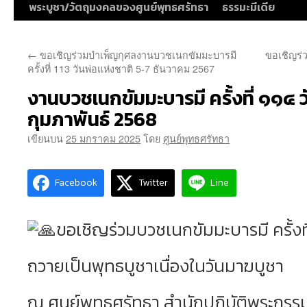
พระบูชา/วัตถุมงคลของศูนย์พุทธศรัทธา
ธรรมะมีเดีย
←
ขอเชิญร่วมบำเพ็ญกุศลงานบวชเนกขัมมะบารมี
ขอเชิญร่ว
ครั้งที่ 113 วันพ่อแห่งชาติ 5-7 ธันวาคม 2567
งานบวชเนกขัมมะบารมี ครั้งที่ ๑๑๔ วั
กุมภาพันธ์ 2568
เขียนบน
25 มกราคม 2025
โดย
ศูนย์พุทธศรัทธา
Facebook
Twitter
Line
ขอเชิญร่วมบวชเนกขัมมะบารมี ครั้งท
ถวายเป็นพุทธบูชาเนื่องในวันมาฆบูชา
ณ ศูนย์พุทธศรัทธา สำนักปฏิบัติพระกรร