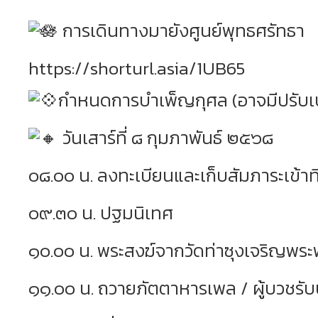
การเดินทางมายังศูนย์พุทธศรัทธา
https://shorturl.asia/1UB65
กำหนดการบำเพ็ญกุศล (อาจมีปรับเปล
วันเสาร์ที่ ๘ กุมภาพันธ์ ๒๕๖๘
๐๘.๐๐ น. ลงทะเบียนและเก็บสัมภาระเข้าที
๐๙.๓๐ น. ปฐมนิเทศ
๑๐.๐๐ น. พระสงฆ์จากวัดท่าซุงเจริญพระ
๑๑.๐๐ น. ถวายภัตตาหารเพล / ผู้บวชร