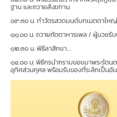
ฐาน และถวายสังฆทาน
๐๙.๓๐ น. ทำวัตรสวดมนต์บทเมตตาใหญ
๑๑.๐๐ น. ถวายภัตตาหารเพล / ผู้บวชร
๑๒.๓๐ น. พิธีลาสิกขา….
๑๔.๐๐ น. พิธีกรนำกราบขอขมาพระรัตนต
อุทิศส่วนกุศล พร้อมรับของที่ระลึกเป็นอัน