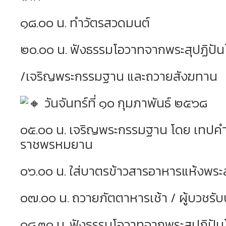
๑๘.๐๐ น. ทำวัตรสวดมนต์
๒๐.๐๐ น. ฟังธรรมโอวาทจากพระสุปฏิปัน
/เจริญพระกรรมฐาน และถวายสังฆทาน
วันจันทร์ที่ ๑๐ กุมภาพันธ์ ๒๕๖๘
๐๕.๐๐ น. เจริญพระกรรมฐาน โดย เทป
ราชพรหมยาน
๐๖.๐๐ น. ใส่บาตรข้าวสารอาหารแห้งพระ
๐๗.๐๐ น. ถวายภัตตาหารเช้า / ผู้บวชร
๐๘.๓๐ น. ฟังธรรมโอวาทจากพระสุปฏิปัน