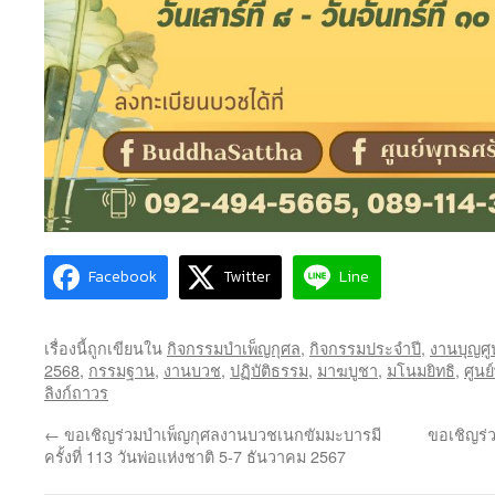
Facebook
Twitter
Line
เรื่องนี้ถูกเขียนใน
กิจกรรมบำเพ็ญกุศล
,
กิจกรรมประจำปี
,
งานบุญศู
2568
,
กรรมฐาน
,
งานบวช
,
ปฏิบัติธรรม
,
มาฆบูชา
,
มโนมยิทธิ
,
ศูนย
ลิงก์ถาวร
←
ขอเชิญร่วมบำเพ็ญกุศลงานบวชเนกขัมมะบารมี
ขอเชิญร่ว
ครั้งที่ 113 วันพ่อแห่งชาติ 5-7 ธันวาคม 2567