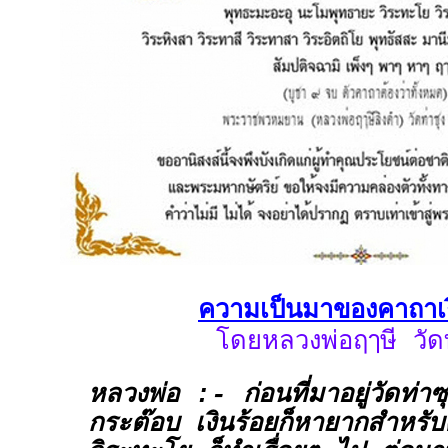
ความเป็นมาของคาถาเง
โดยหลวงพ่อฤๅษี วัดท
หลวงพ่อ :- ก่อนที่มาอยู่วัดท่าซุ
กระต๊อบ เงินร้อยก็หายากสำหร