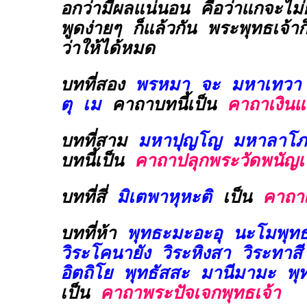
อกว่ามีผลแน่นอน คือว่าแกจะไม
พูดง่ายๆ ก็แล้วกัน พระพุทธเจ้า
ว่าให้ได้หมด
บทที่สอง
พรหมา จะ มหาเทวา 
ตุ เม
คาถาบทนี้เป็น
คาถาเงิน
บทที่สาม
มหาปุญโญ มหาลาโภ 
บทนี้เป็น
คาถาปลุกพระวัดพนัญเ
บทที่สี่
มิเตพาหุหะติ
เป็น
คาถาเ
บทที่ห้า
พุทธะมะอะอุ นะโมพุท
วิระโคนายัง วิระหิงสา วิระทาส
อิตถิโย พุทธัสสะ มานีมามะ พ
เป็น
คาถาพระปัจเจกพุทธเจ้า