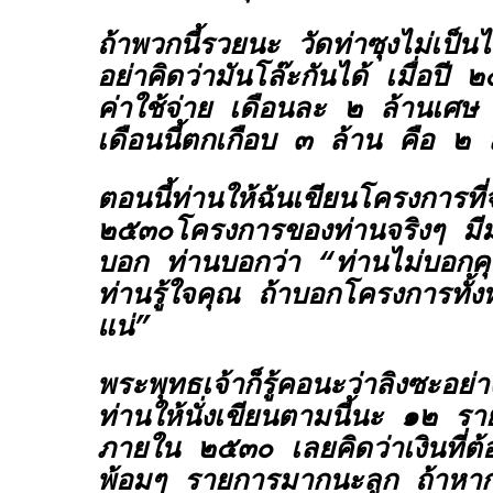
ถ้าพวกนี้รวยนะ วัดท่าซุงไม่เป็นไร
อย่าคิดว่ามันโล๊ะกันได้ เมื่อปี
ค่าใช้จ่าย เดือนละ ๒ ล้านเศษ อ
เดือนนี้ตกเกือบ ๓ ล้าน คือ 
ตอนนี้ท่านให้ฉันเขียนโครงการที่
๒๕๓๐โครงการของท่านจริงๆ มีม
บอก ท่านบอกว่า “ท่านไม่บอก
ท่านรู้ใจคุณ ถ้าบอกโครงการทั้
แน่”
พระพุทธเจ้าก็รู้คอนะว่าลิงซะอย
ท่านให้นั่งเขียนตามนี้นะ ๑๒ รา
ภายใน ๒๕๓๐ เลยคิดว่าเงินที่ต้อ
พ้อมๆ รายการมากนะลูก ถ้าหา