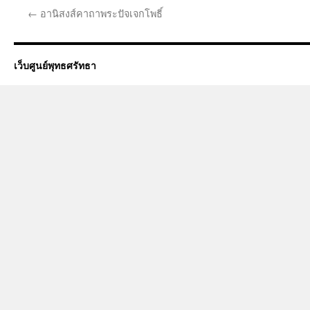
←
อานิสงส์คาถาพระปัจเจกโพธิ์
เว็บศูนย์พุทธศรัทธา