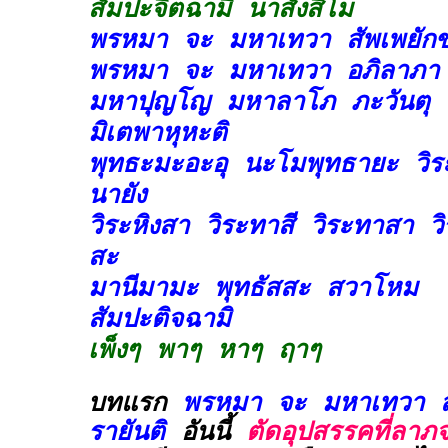
สัมปะจิตฉามิ นาสังสิโม
พรหมา จะ มหาเทวา สัพเพยักข
พรหมา จะ มหาเทวา อภิลาภา 
มหาปุญโญ มหาลาโภ ภะวันตุ 
มิเตพาหุหะติ
พุทธะมะอะอุ นะโมพุทธายะ วิร
นายัง
วิระหิงสา วิระทาสี วิระทาสา วิ
สะ
มานีมามะ พุทธัสสะ สวาโหม
สัมปะติจฉามิ
เพ็งๆ พาๆ หาๆ ฤาๆ
บทแรก
พรหมา จะ มหาเทวา ส
รายันติ
อันนี้
ตัดอุปสรรคที่ลาภ