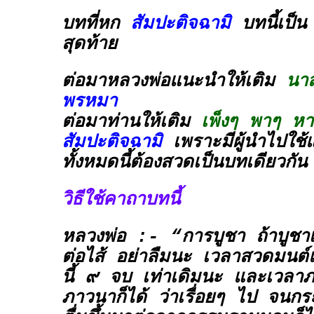
บทที่หก
สัมปะติจฉามิ
บทนี้เป็
สุดท้าย
ต่อมาหลวงพ่อแนะนำให้เติม
นาส
พรหมา
ต่อมาท่านให้เติม
เพ็งๆ พาๆ ห
สัมปะติจฉามิ
เพราะมีผู้นำไปใช้
ทั้งหมดนี้ต้องสวดเป็นบทเดียวกัน
วิธีใช้คาถาบทนี้
หลวงพ่อ :- “การบูชา ถ้าบูชาเฉ
ต่อไส้ อย่าลืมนะ เวลาสวดมนต์
นี้ ๙ จบ เท่าเดิมนะ และเวล
ภาวนาก็ได้ ว่าเรื่อยๆ ไป จนกระ