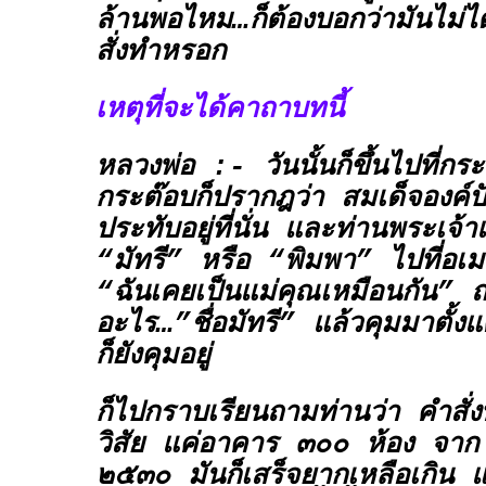
ล้านพอไหม…ก็ต้องบอกว่ามันไม่ได้ค
สั่งทำหรอก
เหตุที่จะได้คาถาบทนี้
หลวงพ่อ :- วันนั้นก็ขึ้นไปที่กร
กระต๊อบก็ปรากฎว่า สมเด็จองค์ปั
ประทับอยู่ที่นั่น และท่านพระเจ้า
“มัทรี” หรือ “พิมพา” ไปที่อเ
“ฉันเคยเป็นแม่คุณเหมือนกัน” ถา
อะไร…”ชื่อมัทรี” แล้วคุมมาตั้งแ
ก็ยังคุมอยู่
ก็ไปกราบเรียนถามท่านว่า คำสั่งที่
วิสัย แค่อาคาร ๓๐๐ ห้อง จาก 
๒๕๓๐ มันก็เสร็จยากเหลือเกิน 