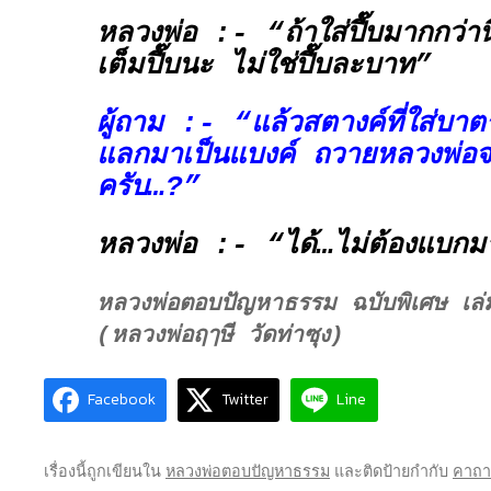
หลวงพ่อ :- “ถ้าใส่ปี๊บมากกว่านี
เต็มปี๊บนะ ไม่ใช่ปี๊บละบาท”
ผู้ถาม :- “แล้วสตางค์ที่ใส่บาต
แลกมาเป็นแบงค์ ถวายหลวงพ่อจ
ครับ…?”
หลวงพ่อ :- “ได้…ไม่ต้องแบกม
หลวงพ่อตอบปัญหาธรรม ฉบับพิเศษ เ
(หลวงพ่อฤๅษี วัดท่าซุง)
Facebook
Twitter
Line
เรื่องนี้ถูกเขียนใน
หลวงพ่อตอบปัญหาธรรม
และติดป้ายกำกับ
คาถาเ