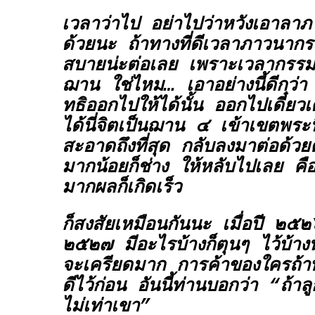
เวลาว่าไป อย่าไปว่าหวังเอาลา
ด้วยนะ ถ้าทางที่ดีเวลาภาวนาก
สบายน่ะต่อเลย เพราะเวลากรรมฐ
ฌาน ใช่ไหม… เอาอย่างนี้ดีกว่า
ทธิออกไปให้ได้นั้น ออกไปเดี๋ยว
ได้นี่จิตเป็นฌาน ๔ เข้าเขตพระ
สะอาดถึงที่สุด กลับลงมาต่อด้วย
มากน้อยก็ช่าง ให้หลับไปเลย คื
มากผลก็เกิดเร็ว
ก็สงสัยเหมือนกันนะ เมื่อปี ๒๕๒
๒๕๒๗ มีอะไรบ้างก็ตุนๆ ไว้บ้
จะเครียดมาก การค้าของใครถ้าทร
ดีไว้ก่อน อันนี้ท่านบอกว่า “ถ้า
ไม่เท่าเขา”