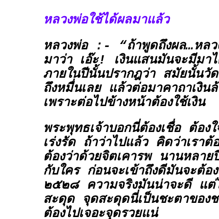
หลวงพ่อใช้ได้ผลมาแล้ว
หลวงพ่อ :- “ถ้าพูดถึงผล…หลวงพ่อ
มาว่า เอ๊ะ! เงินแสนมันจะมีมาได
ภายในปีนั้นปรากฎว่า สมัยนั้นวัด
ถึงหมื่นเลย แล้วต่อมาคาถาเงินล้
เพราะต่อไปข้างหน้าต้องใช้เงิน
พระพุทธเจ้าบอกนี่ต้องเชื่อ ต้องใ
เร่งรัด ถ้าว่าไปแล้ว คิดว่าเราต้อ
ต้องว่าด้วยจิตเคารพ นานหลายปี
กับใคร ก่อนจะเข้าถึงดีมันจะต้อง
๒๕๒๘ ความจริงมันน่าจะดี แต่ไ
สะดุด จุดสะดุดนี่เป็นชะตาของชา
ต้องไปเจอะจุดรวยแน่