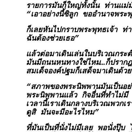
รายการมันก็ใหญ่ทั้งนั้น ท่านแม่ม
“เอาอย่างนี้ซิลูก ขออำนาจพระ
ก็เลยหันไปกราบพระพุทธเจ้า ท่
ฉันต้องช่วยเธอ”
แล้วต่อมาเดินเล่นในบริเวณกระต
มันมีถนนหนทางใช่ไหม…ก็ปรากฎว
สมเด็จองค์ปฐมก็เสด็จมาเดินด้ว
“สภาพของพระนิพพานมันเป็นอย่าง
พระนิพพานแล้ว กิจอื่นที่ทำไม่มี 
เวลานี้เราเดินกลางบริเวณพวกเรา
ดูสิ มันจะมีอะไรไหม”
ที่มันเป็นที่นั่งไม่มีเลย พอนั่งปุ๊บ 