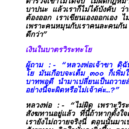
ตำรวจเขาไม่ได้จับ ไม่ผิดกฎหมา
บาปนะ แล้วเราก็ไม่ได้บังคับ ว่าเ
ต้องออก เราเขียนเองออกเอง ไม่ใ
เพราะคนหมุนกับเราคนละคนกัน ถ
ดีกว่า”
เงินในบาตรวิระทะโย
ผู้ถาม :- “หลวงพ่อเจ้าขา ดิฉั
โย มันเกือบจะเต็ม ๓๐๐ ก็เพิ่ม
บาทพอดี นำมาเปลี่ยนเป็นถวายส
อย่างนี้จะผิดหรือไม่เจ้าค่ะ…?”
หลวงพ่อ :- “ไม่ผิด เพราะวิระ
สังฆทานอยู่แล้ว ที่นี้ถ้าหากตั้ง
เรายังไม่ถวายจริงนี่ ตอนนั้นมาเป