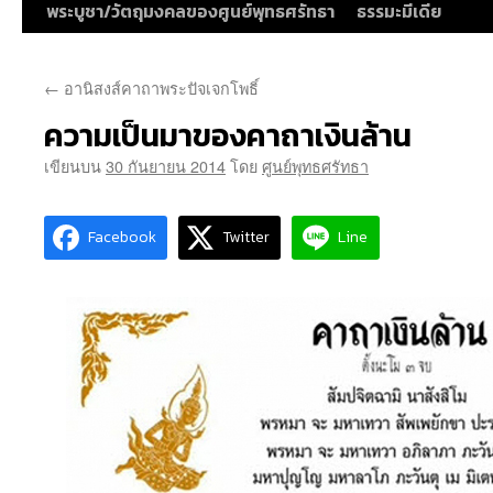
พระบูชา/วัตถุมงคลของศูนย์พุทธศรัทธา
ธรรมะมีเดีย
←
อานิสงส์คาถาพระปัจเจกโพธิ์
ความเป็นมาของคาถาเงินล้าน
เขียนบน
30 กันยายน 2014
โดย
ศูนย์พุทธศรัทธา
Facebook
Twitter
Line