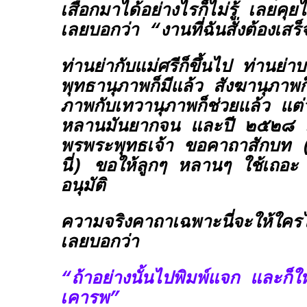
เสือกมาได้อย่างไรก็ไม่รู้ เลยคุย
เลยบอกว่า “งานที่ฉันสั่งต้องเส
ท่านย่ากับแม่ศรีก็ขึ้นไป ท่านย่
พุทธานุภาพก็มีแล้ว สังฆานุภาพก
ภาพกับเทวานุภาพก็ช่วยแล้ว แต่
หลานมันยากจน และปี ๒๕๒๘ ม
พรพระพุทธเจ้า ขอคาถาสักบท (ที
นี่) ขอให้ลูกๆ หลานๆ ใช้เถอะ 
อนุมัติ
ความจริงคาถาเฉพาะนี่จะให้ใครไ
เลยบอกว่า
“ถ้าอย่างนั้นไปพิมพ์แจก และก็ใ
เคารพ”