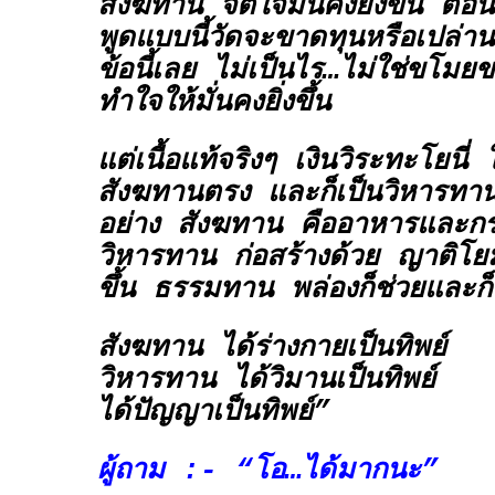
สังฆทาน จิตใจมั่นคงยิ่งขึ้น ตอน
พูดแบบนี้วัดจะขาดทุนหรือเปล่
ข้อนี้เลย ไม่เป็นไร…ไม่ใช่ขโมยข
ทำใจให้มั่นคงยิ่งขึ้น
แต่เนื้อแท้จริงๆ เงินวิระทะโยนี่ 
สังฆทานตรง และก็เป็นวิหารทาน
อย่าง
สังฆทาน
คืออาหารและกร
วิหารทาน
ก่อสร้างด้วย ญาติโย
ขึ้น
ธรรมทาน
พล่องก็ช่วยและก
สังฆทาน
ได้ร่างกายเป็นทิพย์
วิหารทาน
ได้วิมานเป็นทิพย์
ได้ปัญญาเป็นทิพย์”
ผู้ถาม :- “โอ…ได้มากนะ”