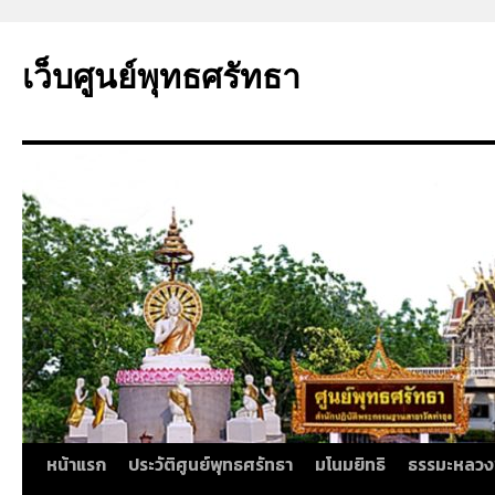
ข้าม
ไป
เว็บศูนย์พุทธศรัทธา
ยัง
เนื้อหา
หน้าแรก
ประวัติศูนย์พุทธศรัทธา
มโนมยิทธิ
ธรรมะหลวง