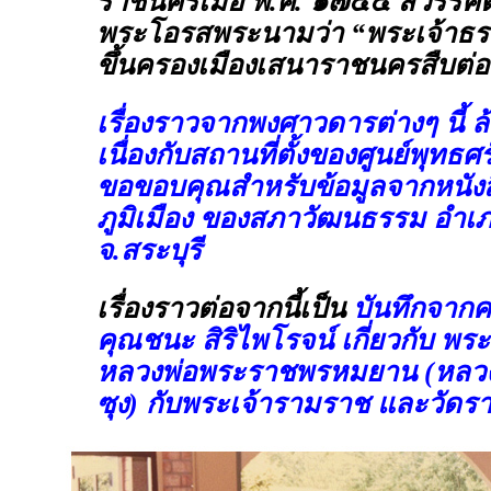
ราชนครเมื่อ พ.ศ. ๑๗๕๔ สวรรค
พระโอรสพระนามว่า “พระเจ้าธร
ขึ้นครองเมืองเสนาราชนครสืบต่
เรื่องราวจากพงศาวดารต่างๆ นี้ ล
เนื่องกับสถานที่ตั้งของศูนย์พุทธศ
ขอขอบคุณสำหรับข้อมูลจากหนังสือ
ภูมิเมือง ของสภาวัฒนธรรม อำเ
จ.สระบุรี
เรื่องราวต่อจากนี้เป็น
บันทึกจาก
คุณชนะ สิริไพโรจน์ เกี่ยวกับ พ
หลวงพ่อพระราชพรหมยาน (หลวงพ่
ซุง) กับพระเจ้ารามราช และวัด