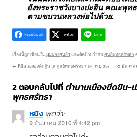
ยังพระราชวังบางปะอิน คณะพุทธ
ตามขบวนหลวงพ่อไปด้วย.
Facebook
Twitter
Line
เรื่องนี้ถูกเขียนใน
มุมมองศูนย์ฯ
และติดป้ายกำกับ
ศูนย์พุทธศรัทธา
ค
←
พิธีฉลององค์กฐิน ณ ศูนย์พุทธศรัทธา ๑๙ พ.ย.๕๓
๕ ธันวาค
2 ตอบกลับไปที่
ตำนานเมืองขีดขิน-เ
พุทธศรัทธา
หนิง
พูดว่า:
9 ธันวาคม 2010 ที่ 4:42 pm
รออ่านตอนต่อไปค่ะ