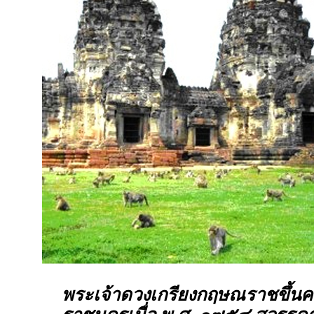
พระเจ้าดวงเกรียงกฤษณราชขึ้นค