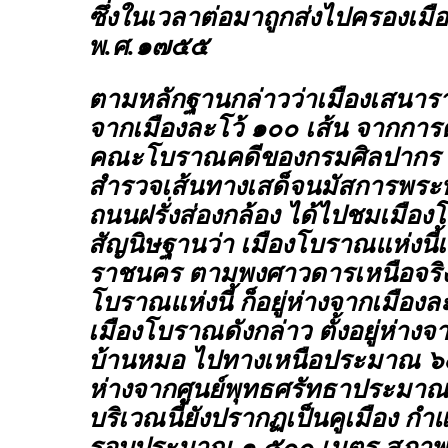
ซึ่งในเวลาต่อมาถูกส่งไปครองเม
พ.ศ.๑๗๕๕
ตามหลักฐานกล่าวว่าเมืองเสนาราช
จากเมืองละโว้ ๑๐๐ เส้น จากก
คณะโบราณคดีของกรมศิลปากร 
สำรวจเส้นทางเสด็จนมัสการพร
ถนนฝรั่งส่องกล้อง ได้ไปชมเมือง
สัญนิษฐานว่า เมืองโบราณแห่งนี้
ราชนคร ตามพงศาวดารเหนือจริง
โบราณแห่งนี้ ก็อยู่ห่างจากเมืองล
เมืองโบราณดังกล่าว ตั้งอยู่ห่างจ
บ้านหมอ ไปทางเหนือประมาณ ๖
ห่างจากศูนย์พุทธศรัทธาประมา
บริเวณนี้ยังปรากฏเป็นคูเมือง กำ
รอบประมาณ ๑,๕๐๐ เมตร สภาพคู