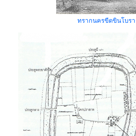
ทรากนครขีดขินโบร