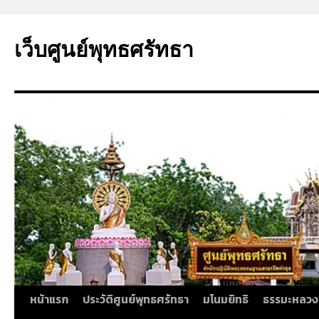
ข้าม
ไป
เว็บศูนย์พุทธศรัทธา
ยัง
เนื้อหา
หน้าแรก
ประวัติศูนย์พุทธศรัทธา
มโนมยิทธิ
ธรรมะหลวง