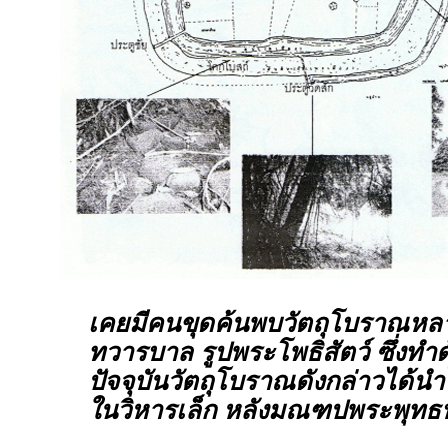
เคยมีคนขุดค้นพบวัตถุโบราณหลาย
ทวารบาล รูปพระโพธิสัตว์ ซึ่งทำด
ปัจจุบันวัตถุโบราณดังกล่าวได้น
ในวิหารเล็ก หลังมณฑปพระพุทธ