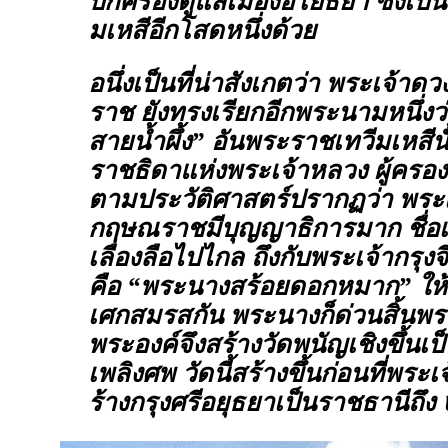
ปกครองดูแลเมืองอโยธยา ซึ่งเป็
มเหสีอีกโสดหนึ่งด้วย
อนึ่งเป็นที่น่าสังเกตว่า พระเจ้า
ราช ยังทรงเรียกอีกพระนามหนึ่งว่
สายน้ำผึ้ง” อันพระราชเทวีมเหสีนั
ราชธิดาแห่งพระเจ้าหลวง ผู้ครอ
ตามประวัติศาสตร์ปรากฏว่า พระเ
กฤษณราชมีบุญญาธิการมาก ชื่อเส
เลื่องลือไปไกล ถึงกับพระเจ้ากรุ
คือ “พระนางสร้อยดอกหมาก” ให้ แ
เศกสมรสกัน พระนางก็ด่วนสิ้นพร
พระองค์จึงสร้างวัดพนัญเชิงขึ้นเป
เพลิงศพ วัดนี้สร้างขึ้นก่อนที่พระ
ร้างกรุงศรีอยุธยาเป็นราชธานีถึง 