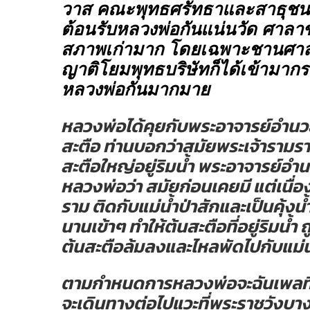
วาส คณะพุทธศรัทธาและสาธุชนที
ต้อนรับหลวงพ่อกันแน่นวัด ศาลาข
สภาพเก่ามาก โดยเฉพาะชานศาลา
ญาติโยมพุทธบริษัทก็ได้เข้ามา
หลวงพ่อกันมากมาย
หลวงพ่อได้คุยกับพระอาจารย์อำนว
สะตือ ท่านบอกว่าสมัยพระเจ้ารามร
สะตือใหญ่อยู่ริมน้ำ พระอาจารย์อำ
หลวงพ่อว่า สมัยก่อนเคยมี แต่เนื่อง
ราม ติดกับแม่น้ำป่าสักและเป็นคุ้งน้ำ
นานเข้าๆ ทำให้ต้นสะตือที่อยู่ริมน้ำ 
ต้นสะตือล้มลงและไหลพัดไปกับแม่น
ตามกำหนดการหลวงพ่อจะฉันเพลที่ว
จะเดินทางต่อไปแวะที่พระราชวังบางป