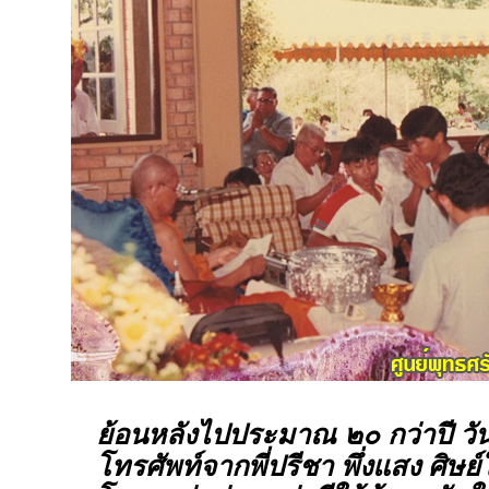
ย้อนหลังไปประมาณ ๒๐ กว่าปี วัน
โทรศัพท์จากพี่ปรีชา พึ่งแสง ศิษย