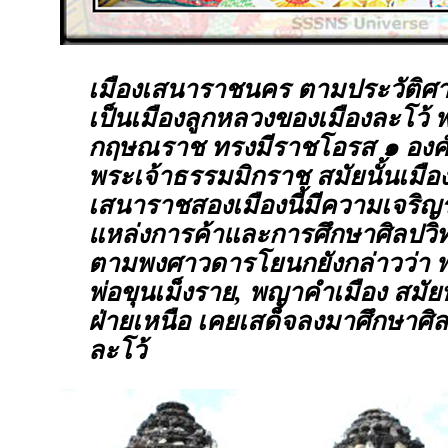
เมืองเสนาราชนคร ตามประวัติศาส
เป็นเมืองลูกหลวงของเมืองละโว้ 
กฤษณราช ทรงมีราชโอรส ๑ องค์
พระเจ้าธรรมมิกราช สมัยนั้นเมือง
เสนาราชสองเมืองนี้มีความเจริญรุ
แหล่งการค้าและการศึกษาศิลปวิทยา
ตามพงศาวดารโยนกยังกล่าวว่า 
พ่อขุนเม็งราย, พญาคำเมือง สมัยท
ฝ่ายเหนือ เคยเสด็จลงมาศึกษาศิลป
ละโว้