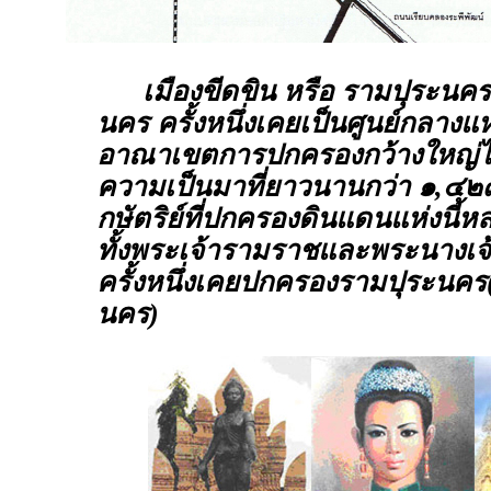
เมืองขีดขิน หรือ รามปุระนคร
นคร ครั้งหนึ่งเคยเป็นศูนย์กลาง
อาณาเขตการปกครองกว้างใหญ่ไพ
ความเป็นมาที่ยาวนานกว่า ๑,๔๒๗
กษัตริย์ที่ปกครองดินแดนแห่งนี้
ทั้งพระเจ้ารามราชและพระนางเจ้าจ
ครั้งหนึ่งเคยปกครองรามปุระนค
นคร)