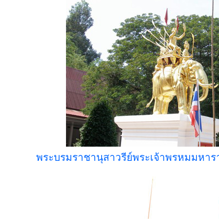
พระบรมราชานุสาวรีย์พระเจ้าพรหมมหาราช 