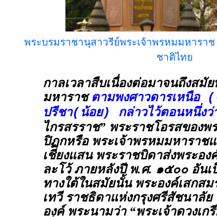
พระบรมราชานุสาวรีย์พระเจ้าพรหมมหารา
ชาติไทย
กาลเวลาสืบเนื่องต่อมาจนถึงสมั
มหาราช
ตามพงศาวดารเหนือ (ฉ
ปรีชา(น้อย) กล่าวไว้ตอนหนึ่งว่
ไกรสรราช” พระราชโอรสของพระ
ปิฏกหรือ พระเจ้าพรหมมหาราช
เชียงแสน พระราชบิดาส่งพระองค
ละโว้ ภายหลังปี พ.ศ. ๑๕๐๐ อันเ
ทางใต้ในสมัยนั้น พระองค์เสกสม
เทวี ราชธิดาแห่งกรุงศรีสัชนาลั
องค์ พระนามว่า “พระเจ้าดวงเก