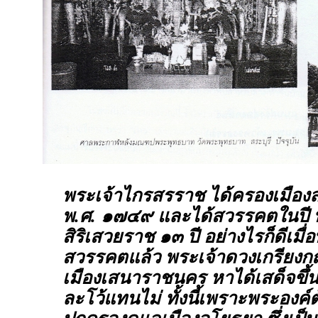
พระเจ้าไกรสรราช ได้ครองเมือง
พ.ศ. ๑๗๔๙ และได้สวรรคตในปี 
สิริเสวยราช ๑๓ ปี อย่างไรก็ดีเมื
สวรรคตแล้ว พระเจ้าดวงเกรียง
เมืองเสนาราชนคร หาได้เสด็จขึ้
ละโว้แทนไม่ ทั้งนี้เพราะพระองค์