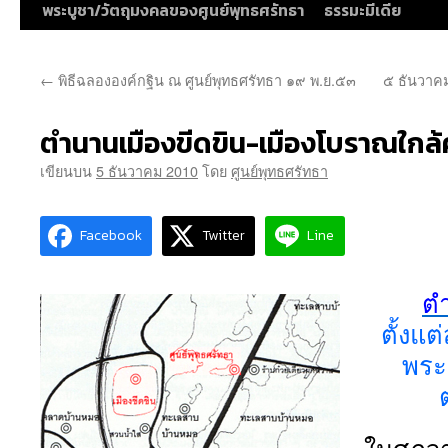
พระบูชา/วัตถุมงคลของศูนย์พุทธศรัทธา
ธรรมะมีเดีย
←
พิธีฉลององค์กฐิน ณ ศูนย์พุทธศรัทธา ๑๙ พ.ย.๕๓
๕ ธันวาค
ตำนานเมืองขีดขิน-เมืองโบราณใกล้ศ
เขียนบน
5 ธันวาคม 2010
โดย
ศูนย์พุทธศรัทธา
Facebook
Twitter
Line
ตำ
ตั้งแ
พระ