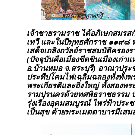
เจ้าชายรามราช ได้อภิเษกสมรสก
เทวี และในปีพุทธศักราช ๑๑๙๘ ทั
เสด็จเถลิงถวัลย์ราชสมบัติครอง
(ปัจจุบันคือเมืองขีดขินเมืองเก่าแห
อ.บ้านหมอ จ.สระบุรี) อาณาประช
ประทีปโคมไฟเฉลิมฉลองทั่งทั้ง
พระเกียรติและยิ่งใหญ่ ทั้งสองพ
รามปุรนครด้วยทศพิธราชธรรม บ้
รุ่งเรืองอุดมสมบูรณ์ ไพร่ฟ้าประช
เป็นสุข ด้วยพระเมตตาบารมีเสม