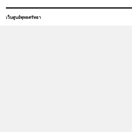
เว็บศูนย์พุทธศรัทธา