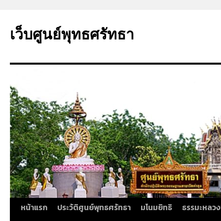
ข้าม
ไป
เว็บศูนย์พุทธศรัทธา
ยัง
เนื้อหา
หน้าแรก
ประวัติศูนย์พุทธศรัทธา
มโนมยิทธิ
ธรรมะหลวง