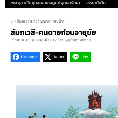
พระบูชา/วัตถุมงคลของศูนย์พุทธศรัทธา
ธรรมะมีเดีย
←
เสียงธรรม-ส่งวิญญาณกลับบ้าน
สัมภเวสี-คนตายก่อนอายุขัย
เขียนบน
15 กุมภาพันธ์ 2012
โดย
ศูนย์พุทธศรัทธา
Facebook
Twitter
Line