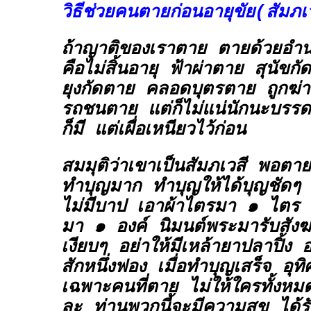
วิธีช่วยคนตายก่อนอายุขัย(สัมภเ
ถ้าญาติของเราตาย ตายด้วยอำน
คือไม่สิ้นอายุ ฟ้าผ่าตาย สุนัข
ยุงกัดตาย คลอดบุตรตาย ถูกฆ่า
รถชนตาย แต่ก็ไม่แน่นักนะบรรดาพ
ก็มี แต่เผื่อเหนียวไว้ก่อน
สมมุติว่าเขาเป็นสัมภเวสี พอตาย
ทำบุญมาก ทำบุญให้ได้บุญชัดๆ 
ไม่มีบาป เอาผ้าไตรมา ๑ ไตร 
มา ๑ องค์ นิมนต์พระมารับสังฆ
เงียบๆ อย่าให้มีเหล้ายาปลาปิ้ง อ
สักหนึ่งฟอง เมื่อทำบุญเสร็จ อุทิ
เฉพาะคนที่ตาย ไม่ให้ใครทั้งหมด
ละ ท่านพวกนี้จะมีความสุข ได้รั