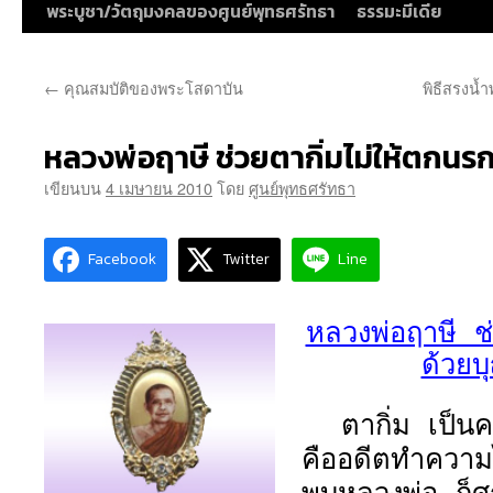
พระบูชา/วัตถุมงคลของศูนย์พุทธศรัทธา
ธรรมะมีเดีย
←
คุณสมบัติของพระโสดาบัน
พิธีสรงน้
หลวงพ่อฤาษี ช่วยตากิ่มไม่ให้ตกน
เขียนบน
4 เมษายน 2010
โดย
ศูนย์พุทธศรัทธา
Facebook
Twitter
Line
หลวงพ่อฤาษี ช่
ด้วย
ตากิ่ม เป็
คืออดีตทำควา