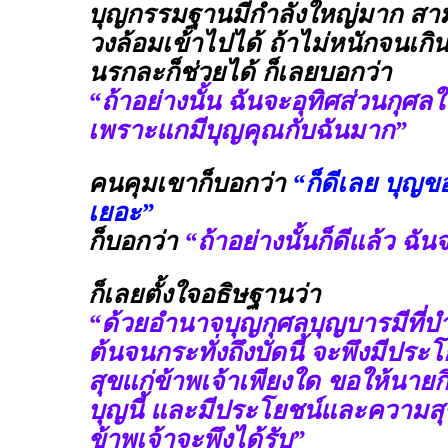
บุญกรรมฐานมีกำลังใหญ่มาก ส
วงล้อมเข้าไปได้ ถ้าไม่หนักจนเกิน
นรกละก็ช่วยได้ ก็เลยบอกว่า
“ถ้าอย่างนั้น ฉันจะอุทิศส่วนกุศล
เพราะแกมีบุญคุณกับฉันมาก”
คนคุมเขาก็บอกว่า
“ก็ดีเลย บุญข
เยอะ”
ก็บอกว่า
“ถ้าอย่างนั้นก็ดีแล้ว ฉัน
ก็เลยตั้งใจอธิษฐานว่า
“ด้วยอำนาจบุญกุศลบุญบารมีที่บำ
ต้นจนกระทั่งถึงบัดนี้ จะพึงมีป
สุขแก่ข้าพเจ้าเพียงใด ขอให้นาย
บุญนี้ และมีประโยชน์และความสุข
ข้าพเจ้าจะพึงได้รับ”