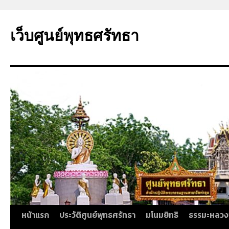
ข้าม
ไป
เว็บศูนย์พุทธศรัทธา
ยัง
เนื้อหา
หน้าแรก
ประวัติศูนย์พุทธศรัทธา
มโนมยิทธิ
ธรรมะหลวง