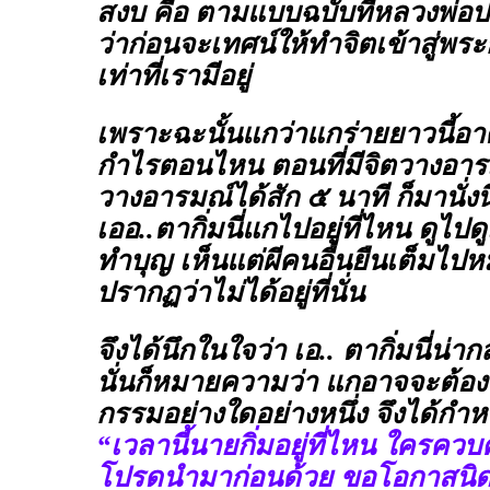
สงบ คือ ตามแบบฉบับที่หลวงพ่อ
ว่าก่อนจะเทศน์ให้ทำจิตเข้าสู่พร
เท่าที่เรามีอยู่
เพราะฉะนั้นแกว่าแกร่ายยาวนี้อา
กำไรตอนไหน ตอนที่มีจิตวางอา
วางอารมณ์ได้สัก ๕ นาที ก็มานั่ง
เออ..ตากิ่มนี่แกไปอยู่ที่ไหน ดูไป
ทำบุญ เห็นแต่ผีคนอื่นยืนเต็มไปหม
ปรากฏว่าไม่ได้อยู่ที่นั่น
จึงได้นึกในใจว่า เอ.. ตากิ่มนี่น่
นั่นก็หมายความว่า แกอาจจะต้อ
กรรมอย่างใดอย่างหนึ่ง จึงได้กำ
“เวลานี้นายกิ่มอยู่ที่ไหน ใครควบค
โปรดนำมาก่อนด้วย ขอโอกาสนิดห