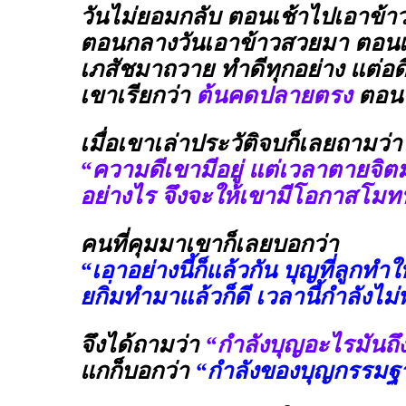
วันไม่ยอมกลับ ตอนเช้าไปเอาข้า
ตอนกลางวันเอาข้าวสวยมา ตอนเย
เภสัชมาถวาย ทำดีทุกอย่าง แต่อด
เขาเรียกว่า
ต้นคดปลายตรง
ตอนป
เมื่อเขาเล่าประวัติจบก็เลยถามว่า
“ความดีเขามีอยู่ แต่เวลาตายจิตม
อย่างไร จึงจะให้เขามีโอกาสโมท
คนที่คุมมาเขาก็เลยบอกว่า
“เอาอย่างนี้ก็แล้วกัน บุญที่ลูกทำให
ยกิ่มทำมาแล้วก็ดี เวลานี้กำลังไม
จึงได้ถามว่า
“กำลังบุญอะไรมันถ
แกก็บอกว่า
“กำลังของบุญกรรมฐ