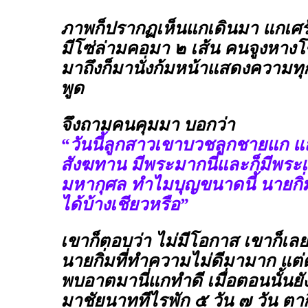
ภาพก็ปรากฏเห็นแกเดินมา แกเศร้
มีโซ่ล่ามคอมา ๒ เส้น คนจูงหาง
มาถึงก็มานั่งก้มหน้าแสดงความทุ
พูด
จึงถามคนคุมมา บอกว่า
“วันนี้ลูกสาวเขาบวชลูกชายแก 
สังฆทาน มีพระมากนี่และก็มีพระเท
มหากุศล ทำไมบุญขนาดนี้ นายกิ่
ได้บ้างเชียวหรือ”
เขาก็ตอบว่า ไม่มีโอกาส เขาก็เลย
นายกิ่มที่ทำความไม่ดีมามาก แต่
พบอาตมานี่แกทำดี เมื่อตอนนั้นยังอ
มาชัยนาททีไรพัก ๕ วัน ๗ วัน ตาก