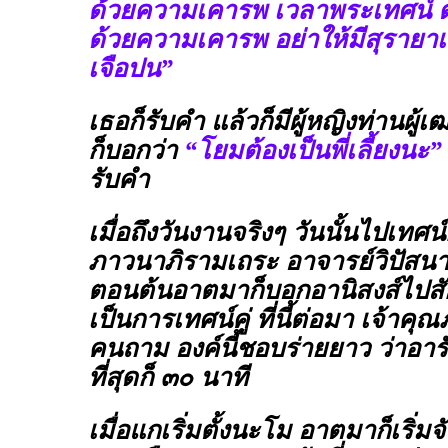
ด้วยความเคารพ เวลาพระเทศน์ ตั
ด้วยความเคารพ อย่าให้มีสุรายา
เจือปน”
เธอก็รับคำ แล้วก็มีผู้หญิงท่านผู้เ
ก็บอกว่า
“โยมต้องเป็นพี่เลี้ยงนะ”
รับคำ
เมื่อถึงวันงานจริงๆ วันนั้นไปเทศน
ภาวนาภิรามเถระ อาจารย์วิปัสน
ตอนต้นอาตมาก็บอกอานิสงส์ไปสั
เป็นการเทศน์คู่ ที่นี้ต่อมา เจ้าค
คนถาม องค์นี้ชอบร่ายยาว ว่าอา
ที่สุดก็ ๓๐ นาที
เมื่อแกเริ่มตั้งนะโม อาตมาก็เริ่มจ