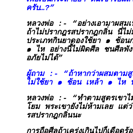
ครับ…?”
หลวงพ่อ :- “อย่างเอามาผสมเป
ถ้าไม่ปรากฎรสปรากฎกลิ่น นี่ไม่
ประเภทกินยาดองใช้ยา ๑ ช้อน
๑ ไห อย่างนี้ไม่ผิดศีล ชนศีลพัง
อภัยไม่ได้”
ผู้ถาม :- “ถ้าหากว่าผสมตามสูต
ไม่ใช้ยา ๑ ช้อน เหล้า ๑ ไห 
หลวงพ่อ :- “ทำตามสูตรเขาไม่เ
โยม พระเขายังไม่ห้ามเลย แต่ว่
รสปรากฎกลิ่นนะ
การถือศีลถ้าเคร่งเกินไปก็เดือดร