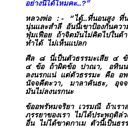
อย่างนี้ได้ไหมคะ…?”
หลวงพ่อ :- “ได้…ที่นอนสูง ที่
นุ่นและสำลี อันนี้เขาป้องกันคว
ฟุ่มเฟือย ถ้าจิตมันไม่คิดไปในด้
ทำได้ ไม่เห็นแปลก
ศีล ๘ นี่เป็นตัวธรรมะเสีย ๔ ข้อ
๔ ข้อ ถ้าผิดข้อ ปาณา, อทินน
ลงนรกแน่ แต่ตัวธรรมะ คือ อพ
นัจจคีตะวา, มาลาคันธะ, อุจ
มันไม่ลงนรกนะ
ข้ออพรัหมจริยา เวรมณี ถ้าเรา
ภรรยาของเรา ไม่ได้ประพฤติล่วง
อื่น ไม่ได้ขาดกาเม ตัวนี้เป็นธร