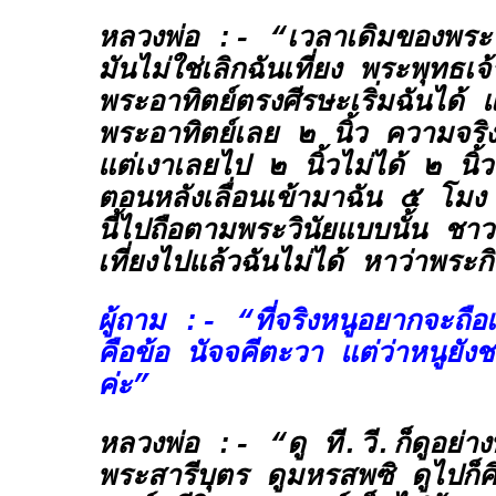
หลวงพ่อ :- “เวลาเดิมของพระจร
มันไม่ใช่เลิกฉันเที่ยง พระพุทธเจ้
พระอาทิตย์ตรงศีรษะเริ่มฉันได้ แ
พระอาทิตย์เลย ๒ นิ้ว ความจริงท่
แต่เงาเลยไป ๒ นิ้วไม่ได้ ๒ นิ้
ตอนหลังเลื่อนเข้ามาฉัน ๕ โมง 
นี้ไปถือตามพระวินัยแบบนั้น ชาว
เที่ยงไปแล้วฉันไม่ได้ หาว่าพระ
ผู้ถาม :- “ที่จริงหนูอยากจะถือเพ
คือข้อ
นัจจคีตะวา
แต่ว่าหนูยังชอ
ค่ะ”
หลวงพ่อ :- “ดู ที.วี.ก็ดูอย่า
พระสารีบุตร ดูมหรสพซิ ดูไปก็คิด