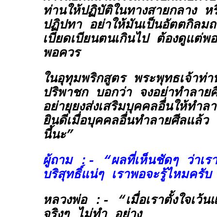
ท่านให้ปฏิบัติในทางสายกลาง หร
ปฏิปทา อย่าให้มันเป็นอัตตกิลม
เบียดเบียนตนเกินไป ต้องดูแต่พ
พอควร
ในอุทุมพริกสูตร พระพุทธเจ้าท่า
ปริพาชก บอกว่า
จงอย่าทำลายศ
อย่ายุยงส่งเสริมบุคคลอื่นให้ทำ
ยินดีเมื่อบุคคลอื่นทำลายศีลแล้ว
ท
นี้นะ”
ผู้ถาม :- “ผลที่เห็นชัดๆ ว่าเรา
บริสุทธิ์แน่ๆ เราพอจะรู้ไหมคร
หลวงพ่อ :- “เมื่อเราตั้งใจเว้นแ
จริงๆ ไม่ทำ อย่าง