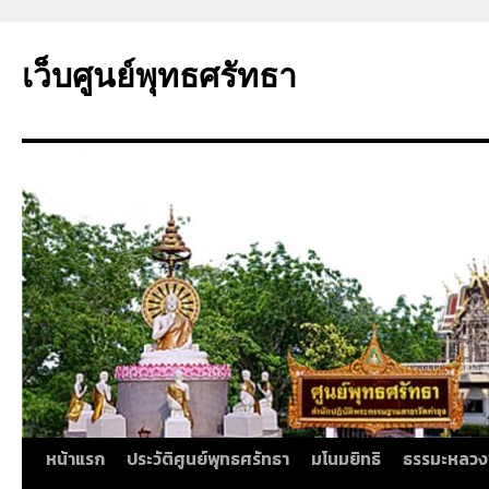
ข้าม
ไป
เว็บศูนย์พุทธศรัทธา
ยัง
เนื้อหา
หน้าแรก
ประวัติศูนย์พุทธศรัทธา
มโนมยิทธิ
ธรรมะหลวง