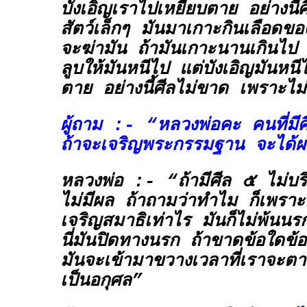
บังเอิญเราไปเหยียบตาย อย่างนี้
สัตว์เล็กๆ มันมาเกาะกินเลือดขอ
จะฆ่ามัน ถ้ามันเกาะนานเกินไป 
ลูบให้มันหนีไป แต่บังเอิญมันหนี
ตาย อย่างนี้ศีลไม่ขาด เพราะไม
ผู้ถาม :- “หลวงพ่อคะ คนที่มีศี
ถ้าจะเจริญพระกรรมฐาน จะได
หลวงพ่อ :- “ถ้ามีศีล ๕ ไม่บริส
ไม่มีผล ถ้าถามว่าทำไม ก็เพราะว
เจริญสมาธิเท่าไร มันก็ไม่พ้นน
นี่มันปิดทางนรก ถ้าขาดข้อใดข้อหน
มันจะเข้ามาขวางเวลาที่เราจะตา
เป็นอกุศล”