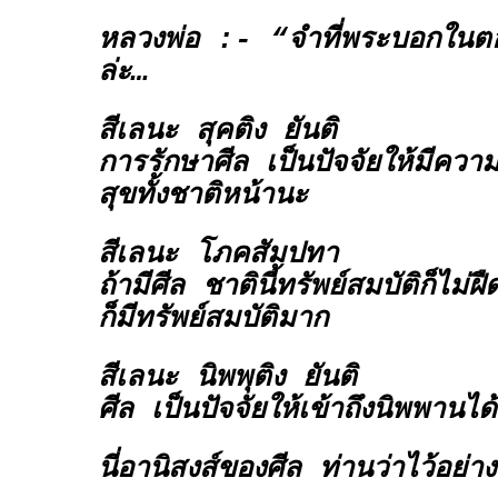
หลวงพ่อ :- “จำที่พระบอกในต
ล่ะ…
สีเลนะ สุคติง ยันติ
การรักษาศีล เป็นปัจจัยให้มีความส
สุขทั้งชาติหน้านะ
สีเลนะ โภคสัมปทา
ถ้ามีศีล ชาตินี้ทรัพย์สมบัติก็ไม่
ก็มีทรัพย์สมบัติมาก
สีเลนะ นิพพุติง ยันติ
ศีล เป็นปัจจัยให้เข้าถึงนิพพานได
นี่อานิสงส์ของศีล ท่านว่าไว้อย่างน