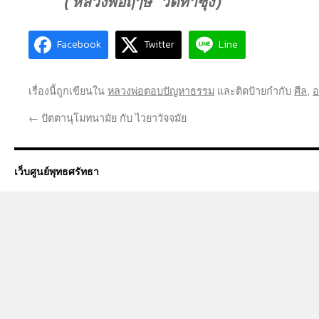
(หลวงพ่อฤๅษี วัดท่าซุง)
Facebook
Twitter
Line
เรื่องนี้ถูกเขียนใน
หลวงพ่อตอบปัญหาธรรม
และติดป้ายกำกับ
ศีล
,
อ
←
ปัตตานุโมทนามัย กับ ไวยาวัจจมัย
เว็บศูนย์พุทธศรัทธา