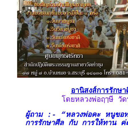
อานิสงส์การรักษา
โดยหลวงพ่อฤๅษี วัดท
ผู้ถาม :- “หลวงพ่อคะ หนูขอท
การรักษาศีล
กับ
การให้ทาน
ค่