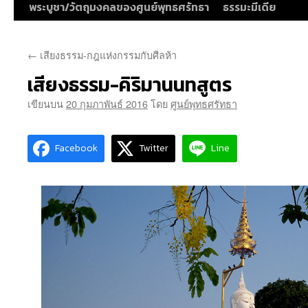
พระบูชา/วัตถุมงคลของศูนย์พุทธศรัทธา
ธรรมะมีเดีย
←
เสียงธรรม-กฎแห่งกรรมกับศีลห้า
เสียงธรรม-คิริมานนทสูตร
เขียนบน
20 กุมภาพันธ์ 2016
โดย
ศูนย์พุทธศรัทธา
Facebook
Twitter
Line