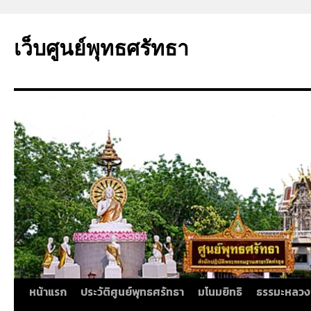
ข้าม
ไป
เว็บศูนย์พุทธศรัทธา
ยัง
เนื้อหา
หน้าแรก
ประวัติศูนย์พุทธศรัทธา
มโนมยิทธิ
ธรรมะหลวง