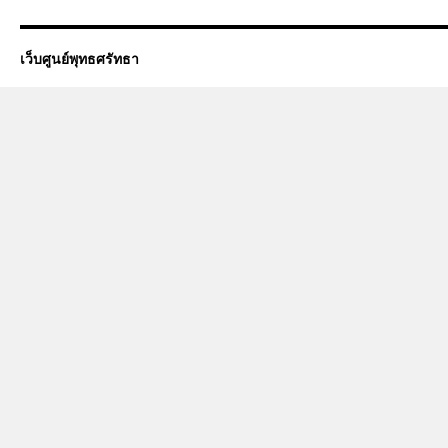
เว็บศูนย์พุทธศรัทธา