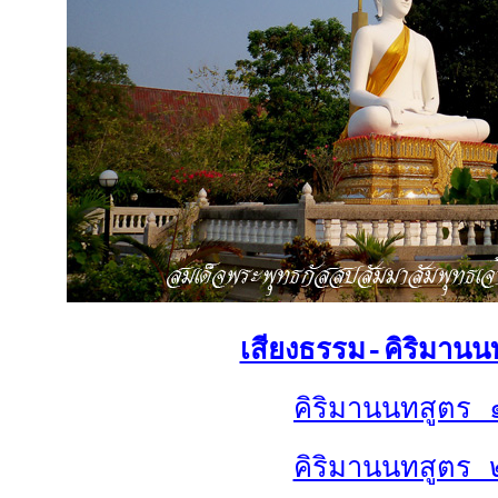
เสียงธรรม-คิริมานน
คิริมานนทสูตร 
คิริมานนทสูตร 