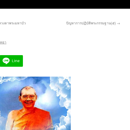
หลวงตาพระมหาบัว
ปัญหาการปฏิบัติพระกรรมฐาน(๕)
→
รัทธา
Line