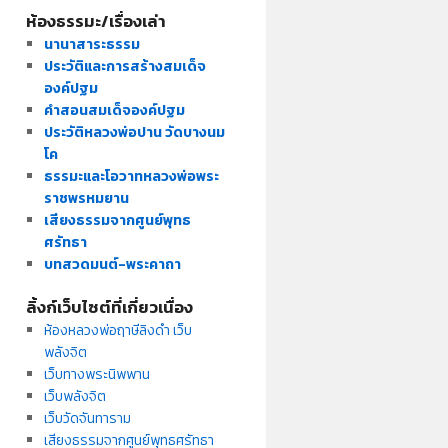
ห้องธรรมะ/เรื่องเล่า
นานาสาระธรรม
ประวัติและการสร้างสมเด็จ
องค์ปฐม
คำสอนสมเด็จองค์ปฐม
ประวัติหลวงพ่อปาน วัดบางนม
โค
ธรรมะและโอวาทหลวงพ่อพระ
ราชพรหมยาน
เสียงธรรมจากศูนย์พุทธ
ศรัทธา
บทสวดมนต์-พระคาถา
ลิ้งก์เว็บไซต์ที่เกี่ยวเนื่อง
ห้องหลวงพ่อฤาษีลิงดำ เว็บ
พลังจิต
เว็บทางพระนิพพาน
เว็บพลังจิต
เว็บวัดจันทาราม
เสียงธรรมจากศูนย์พุทธศรัทธา