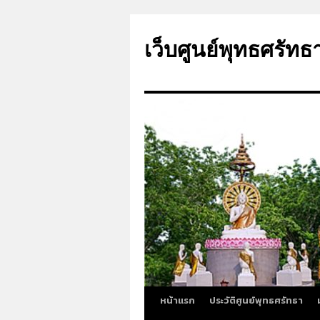
ข้าม
ไป
เว็บศูนย์พุทธศรัทธ
ยัง
เนื้อหา
หน้าแรก
ประวัติศูนย์พุทธศรัทธา