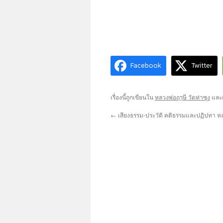
Facebook
Twitter
เรื่องนี้ถูกเขียนใน
หลวงพ่อฤๅษี วัดท่าซุง
และต
←
เสียงธรรม-ประวัติ คติธรรมและปฏิปทา 