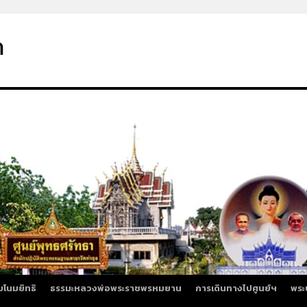
า
มโนมยิทธิ
ธรรมะหลวงพ่อพระราชพรหมยาน
การเดินทางไปศูนย์ฯ
พระ