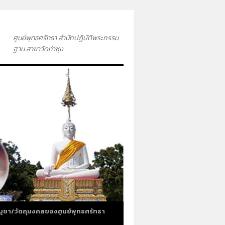
ศูนย์พุทธศรัทธา สำนักปฏิบัติพระกรรม
ฐาน สาขาวัดท่าซุง
บูชา/วัตถุมงคลของศูนย์พุทธศรัทธา