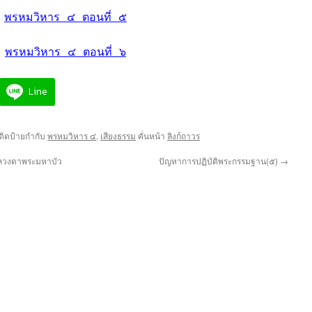
พรหมวิหาร ๔ ตอนที่ ๕
พรหมวิหาร ๔ ตอนที่ ๖
Line
ิดป้ายกำกับ
พรหมวิหาร ๔
,
เสียงธรรม
คั่นหน้า
ลิงก์ถาวร
หลวงตาพระมหาบัว
ปัญหาการปฏิบัติพระกรรมฐาน(๕)
→