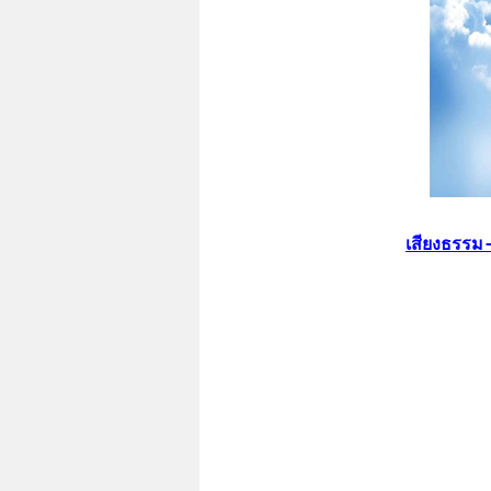
เสียงธรร