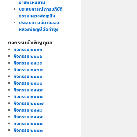
ราชพรหมยาน
ประสบการณ์ การปฏิบัติ
ธรรมหลวงพ่อฤๅษีฯ
ประสบการณ์ตายของ
หลวงพ่อฤๅษี วัดท่าซุง
กิจกรรมบำเพ็ญกุศล
กิจกรรม ๒๕๖๖
กิจกรรม ๒๕๖๕
กิจกรรม ๒๕๖๓
กิจกรรม ๒๕๖๒
กิจกรรม ๒๕๖๑
กิจกรรม ๒๕๖๐
กิจกรรม ๒๕๕๙
กิจกรรม ๒๕๕๘
กิจกรรม ๒๕๕๗
กิจกรรม ๒๕๕๖
กิจกรรม ๒๕๕๕
กิจกรรม ๒๕๕๔
กิจกรรม ๒๕๕๓