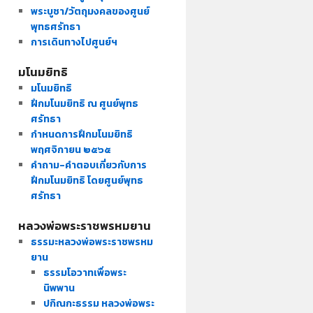
พระบูชา/วัตถุมงคลของศูนย์
พุทธศรัทธา
การเดินทางไปศูนย์ฯ
มโนมยิทธิ
มโนมยิทธิ
ฝึกมโนมยิทธิ ณ ศูนย์พุทธ
ศรัทธา
กำหนดการฝึกมโนมยิทธิ
พฤศจิกายน ๒๕๖๕
คำถาม-คำตอบเกี่ยวกับการ
ฝึกมโนมยิทธิ โดยศูนย์พุทธ
ศรัทธา
หลวงพ่อพระราชพรหมยาน
ธรรมะหลวงพ่อพระราชพรหม
ยาน
ธรรมโอวาทเพื่อพระ
นิพพาน
ปกิณกะธรรม หลวงพ่อพระ