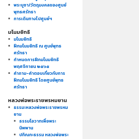
พระบูชา/วัตถุมงคลของศูนย์
พุทธศรัทธา
การเดินทางไปศูนย์ฯ
มโนมยิทธิ
มโนมยิทธิ
ฝึกมโนมยิทธิ ณ ศูนย์พุทธ
ศรัทธา
กำหนดการฝึกมโนมยิทธิ
พฤศจิกายน ๒๕๖๕
คำถาม-คำตอบเกี่ยวกับการ
ฝึกมโนมยิทธิ โดยศูนย์พุทธ
ศรัทธา
หลวงพ่อพระราชพรหมยาน
ธรรมะหลวงพ่อพระราชพรหม
ยาน
ธรรมโอวาทเพื่อพระ
นิพพาน
ปกิณกะธรรม หลวงพ่อพระ