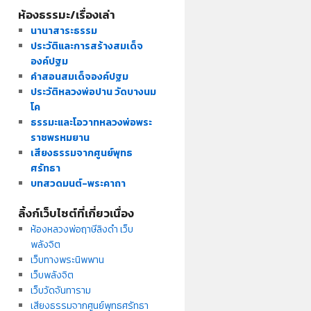
ห้องธรรมะ/เรื่องเล่า
นานาสาระธรรม
ประวัติและการสร้างสมเด็จ
องค์ปฐม
คำสอนสมเด็จองค์ปฐม
ประวัติหลวงพ่อปาน วัดบางนม
โค
ธรรมะและโอวาทหลวงพ่อพระ
ราชพรหมยาน
เสียงธรรมจากศูนย์พุทธ
ศรัทธา
บทสวดมนต์-พระคาถา
ลิ้งก์เว็บไซต์ที่เกี่ยวเนื่อง
ห้องหลวงพ่อฤาษีลิงดำ เว็บ
พลังจิต
เว็บทางพระนิพพาน
เว็บพลังจิต
เว็บวัดจันทาราม
เสียงธรรมจากศูนย์พุทธศรัทธา