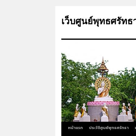
ข้าม
ไป
เว็บศูนย์พุทธศรัทธ
ยัง
เนื้อหา
หน้าแรก
ประวัติศูนย์พุทธศรัทธา