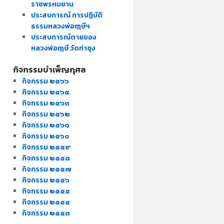
ราชพรหมยาน
ประสบการณ์ การปฏิบัติ
ธรรมหลวงพ่อฤๅษีฯ
ประสบการณ์ตายของ
หลวงพ่อฤๅษี วัดท่าซุง
กิจกรรมบำเพ็ญกุศล
กิจกรรม ๒๕๖๖
กิจกรรม ๒๕๖๕
กิจกรรม ๒๕๖๓
กิจกรรม ๒๕๖๒
กิจกรรม ๒๕๖๑
กิจกรรม ๒๕๖๐
กิจกรรม ๒๕๕๙
กิจกรรม ๒๕๕๘
กิจกรรม ๒๕๕๗
กิจกรรม ๒๕๕๖
กิจกรรม ๒๕๕๕
กิจกรรม ๒๕๕๔
กิจกรรม ๒๕๕๓