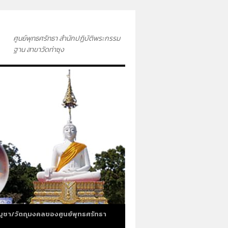
ศูนย์พุทธศรัทธา สำนักปฏิบัติพระกรรม
ฐาน สาขาวัดท่าซุง
บูชา/วัตถุมงคลของศูนย์พุทธศรัทธา