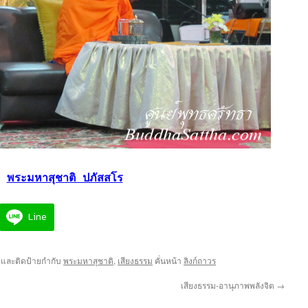
พระมหาสุชาติ ปภัสสโร
Line
และติดป้ายกำกับ
พระมหาสุชาติ
,
เสียงธรรม
คั่นหน้า
ลิงก์ถาวร
เสียงธรรม-อานุภาพพลังจิต
→