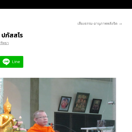
เสียงธรรม-อานุภาพพลังจิต
→
 ปภัสสโร
ศรัทธา
Line