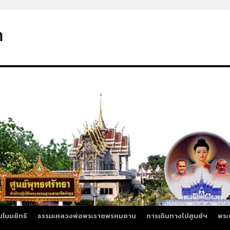
า
มโนมยิทธิ
ธรรมะหลวงพ่อพระราชพรหมยาน
การเดินทางไปศูนย์ฯ
พระ