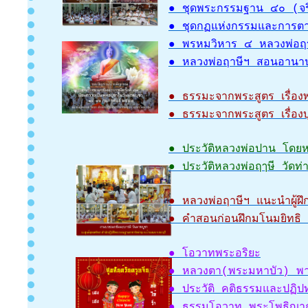
● ชุดพระกรรมฐาน ๔๐ (จริต
● ชุดกฏแห่งกรรมและการตาย
● พรหมวิหาร ๔ หลวงพ่อฤๅษ
● หลวงพ่อฤาษีฯ สอนอานาป
● ธรรมะจากพระสูตร เรื่อง
● ธรรมะจากพระสูตร เรื่อ
● ประวัติหลวงพ่อปาน โดยหล
● ประวัติหลวงพ่อฤๅษี วัดท่า
● หลวงพ่อฤาษีฯ แนะนำผู้ฝึ
● คำสอนก่อนฝึกมโนมยิทธิ 
● โอวาทพระอริยะ
● หลวงตา(พระมหาบัว) พา
● ประวัติ คติธรรมและปฏิ
● ธรรมโอวาท พระโพธิญาณ