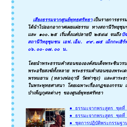
เสียงธรรมจากศูนย์พุทธศรัทธา
เป็นรายการธรรมะ
ได้นำไปออกอากาศเผยแผ่ธรรม ทางสถานีวิทยุช
และ ๑๐๐.๒๕ เริ่มตั้งแต่ปลายปี ๒๕๔๘ จนถึง
ปั
สถานีวิทยุชุมชน เอฟ.เอ็ม. ๙๙.๗๕ เม็กกะเฮิร์
๐๖.๐๐-๐๗.๐๐ น.
โดยนำพระธรรมคำสอนขององค์สมเด็จพระชินวรบร
พระอริยสงฆ์ทั้งหลาย พระธรรมคำสอนของพระเ
พรหมยาน (หลวงพ่อฤาษี วัดท่าซุง) และสาระธรร
ในพระพุทธศาสนา โดยเฉพาะเรื่องกฏของกรรม แ
บำเพ็ญกุศลต่างๆ ของศูนย์พุทธศรัทธา
● ธรรมะจากพระสูตร ชุดที่ ๑
● ธรรมะจากพระสูตร ชุดที่ 
● ชุดการปฏิบัติพระกรรมฐานเ