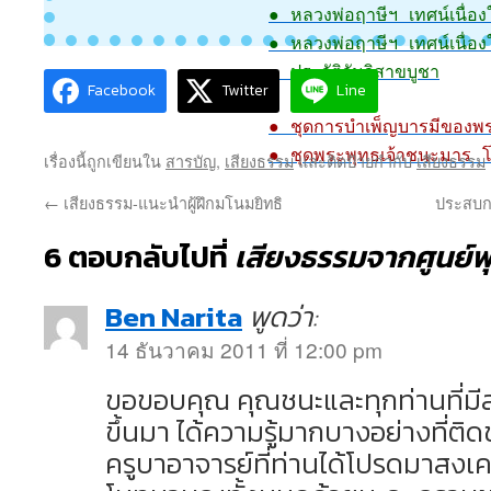
● หลวงพ่อฤาษีฯ เทศน์เนื่อ
● หลวงพ่อฤาษีฯ เทศน์เนื่อง
● ประวัติวันวิสาขบูชา
Facebook
Twitter
Line
● ชุดการบำเพ็ญบารมีของพร
● ชุดพระพุทธเจ้าชนะมาร โ
เรื่องนี้ถูกเขียนใน
สารบัญ
,
เสียงธรรม
และติดป้ายกำกับ
เสียงธรรม
←
เสียงธรรม-แนะนำผู้ฝึกมโนมยิทธิ
ประสบกา
6 ตอบกลับไปที่
เสียงธรรมจากศูนย์พ
Ben Narita
พูดว่า:
14 ธันวาคม 2011 ที่ 12:00 pm
ขอขอบคุณ คุณชนะและทุกท่านที่มีส่
ขึ้นมา ได้ความรู้มากบางอย่างที่ต
ครูบาอาจารย์ที่ท่านได้โปรดมาสงเค