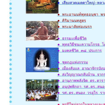
● เสียงสวดเมตตาใหญ่-หลวง
● พระอานนท์พุทธอนุชา พระ
● คิริมานนทสูตร
● พระมาลัยท่องนรก
● ธรรมะเพื่อชีวิต
● พุทธวิธีชนะความโกรธ โ
● มงคลชีวิต ๓๘ ประการ
● ชุดกฏแห่งกรรม
● เมืองลับแล อาณาจักรบัง
● ส่งวิญญาณกลับบ้าน จากร
● อานุภาพพลังจิต ดร.ดาร
● อนุปุพพิกถา รศ.ดร.สนอ
● รศ.ดร.สนอง วรอุไร ราย
● พรปีใหม่จากในหลวงและส