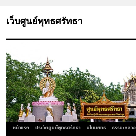
ข้าม
ไป
เว็บศูนย์พุทธศรัทธา
ยัง
เนื้อหา
หน้าแรก
ประวัติศูนย์พุทธศรัทธา
มโนมยิทธิ
ธรรมะหลวง