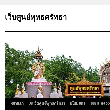
ข้าม
ไป
เว็บศูนย์พุทธศรัทธา
ยัง
เนื้อหา
หน้าแรก
ประวัติศูนย์พุทธศรัทธา
มโนมยิทธิ
ธรรมะหลวง