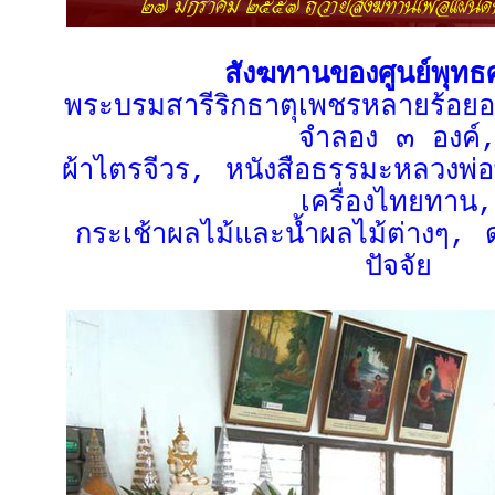
สังฆทานของศูนย์พุทธ
พระบรมสารีริกธาตุเพชรหลายร้อย
จำลอง ๓ องค์
ผ้าไตรจีวร, หนังสือธรรมะหลวงพ
เครื่องไทยทาน,
กระเช้าผลไม้และน้ำผลไม้ต่างๆ, 
ปัจจัย