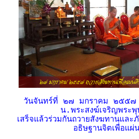
วันจันทร์ที่ ๒๗ มกราคม ๒๕๕๗ 
น.พระสงฆ์เจริญพระพุ
เสร็จแล้วร่วมกันถวายสังฆทานและ
อธิษฐานจิตเพื่อแผ่