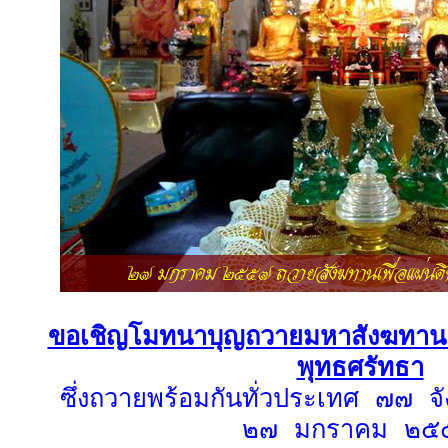
ขอเชิญโมทนาบุญถวายมหาสังฆทานเพ
พุทธศรัทธา
ซึ่งถวายพร้อมกันทั่วประเทศ ๗๗ จัง
๒๗ มกราคม ๒๕