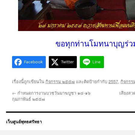
ขอทุกท่านโมทนาบุญร่ว
Facebook
Twitter
Line
เรื่องนี้ถูกเขียนใน
กิจกรรม ๒๕๕๗
และติดป้ายกำกับ
2557
,
กิจกรร
←
กำหนดการงานบวชวันมาฆบูชา ๑๔-๑๖
เสียงสว
กุมภาพันธ์ ๒๕๕๗
เว็บศูนย์พุทธศรัทธา