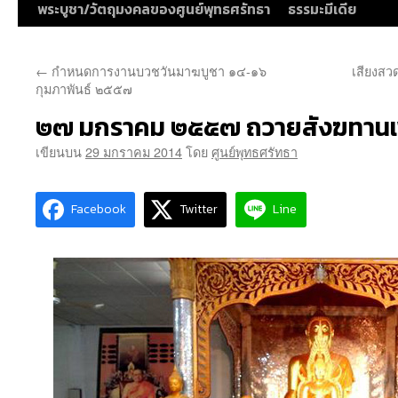
พระบูชา/วัตถุมงคลของศูนย์พุทธศรัทธา
ธรรมะมีเดีย
←
กำหนดการงานบวชวันมาฆบูชา ๑๔-๑๖
เสียงสว
กุมภาพันธ์ ๒๕๕๗
๒๗ มกราคม ๒๕๕๗ ถวายสังฆทานเพื
เขียนบน
29 มกราคม 2014
โดย
ศูนย์พุทธศรัทธา
Facebook
Twitter
Line