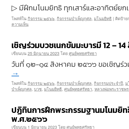
▷ มีฝึกมโนมยิทธิ ทุกเสาร์และอาทิตย์ยกเ
โพสท์ใน
กิจกรรม ๒๕๖๖
,
กิจกรรมบำเพ็ญกุศล
,
มโนมยิทธิ
|
ติดป้าย
ความเห็น
เชิญร่วมบวชเนกขัมมะบารมี 12 – 14
เขียนบน
25 มิถุนายน 2023
โดย
ศูนย์พุทธศรัทธา
วันที่ ๑๒-๑๔ สิงหาคม ๒๕๖๖ ขอเชิญร่
→
โพสท์ใน
กิจกรรม ๒๕๖๖
,
กิจกรรมบำเพ็ญกุศล
,
กิจกรรมประจำปี
,
ม
บำเพ็ญกุศล
,
บวช
,
มโนมยิทธิ
,
ศูนย์พุทธศรัทธา
,
หลวงพ่อพระราชพ
ปฏิทินการฝึกพระกรรมฐานมโนมยิทธิ
พ.ศ.๒๕๖๖
เขียนบน
1 มิถุนายน 2023
โดย
ศูนย์พุทธศรัทธา