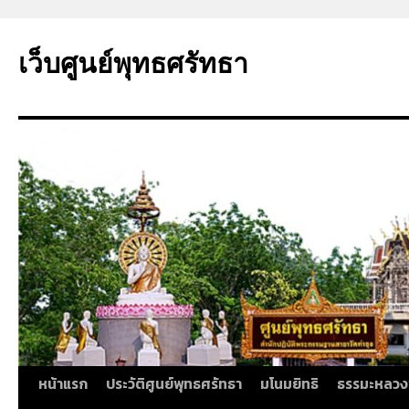
ข้าม
ไป
เว็บศูนย์พุทธศรัทธา
ยัง
เนื้อหา
หน้าแรก
ประวัติศูนย์พุทธศรัทธา
มโนมยิทธิ
ธรรมะหลวง