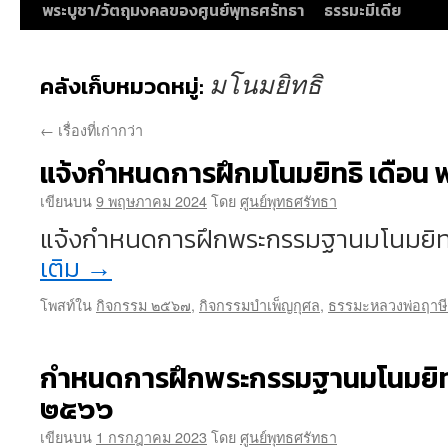
พระบูชา/วัตถุมงคลของศูนย์พุทธศรัทธา
ธรรมะมีเดีย
มโนมยิทธิ
คลังเก็บหมวดหมู่:
←
เรื่องที่เก่ากว่า
แจ้งกำหนดการฝึกมโนมยิทธิ เดือ
เขียนบน
9 พฤษภาคม 2024
โดย
ศูนย์พุทธศรัทธา
แจ้งกำหนดการฝึกพระกรรมฐานมโนมยิท
เติม
→
โพสท์ใน
กิจกรรม ๒๕๖๗
,
กิจกรรมบำเพ็ญกุศล
,
ธรรมะหลวงพ่อฤาษี
กำหนดการฝึกพระกรรมฐานมโนมยิทธิ
๒๕๖๖
เขียนบน
1 กรกฎาคม 2023
โดย
ศูนย์พุทธศรัทธา