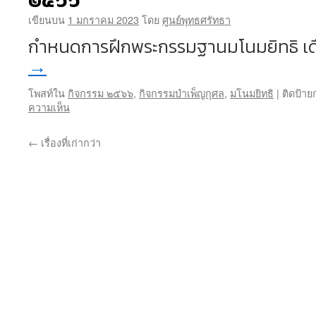
๒๕๖๖
เขียนบน
1 มกราคม 2023
โดย
ศูนย์พุทธศรัทธา
กำหนดการฝึกพระกรรมฐานมโนมยิทธิ เด
→
โพสท์ใน
กิจกรรม ๒๕๖๖
,
กิจกรรมบำเพ็ญกุศล
,
มโนมยิทธิ
|
ติดป้าย
ความเห็น
←
เรื่องที่เก่ากว่า