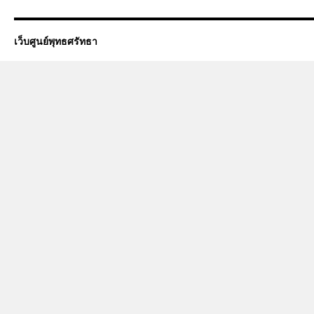
เว็บศูนย์พุทธศรัทธา