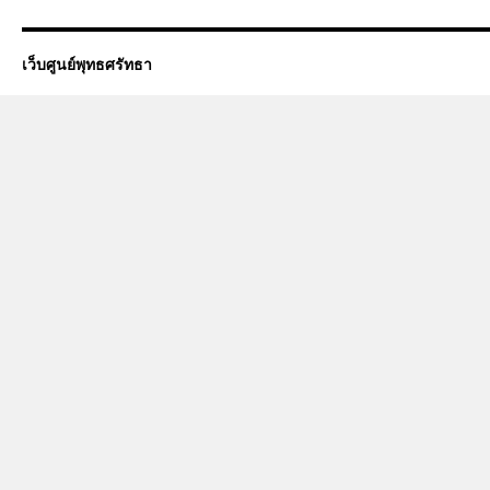
เว็บศูนย์พุทธศรัทธา