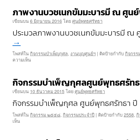
ภาพงานบวชเนกขัมมะบารมี ณ ศูนย์
เขียนบน
6 มิถุนายน 2016
โดย
ศูนย์พุทธศรัทธา
ประมวลภาพงานบวชเนกขัมมะบารมี ณ ศู
→
โพสท์ใน
กิจกรรมบำเพ็ญกุศล
,
งานบุญศูนย์ฯ
|
ติดป้ายกำกับ
กิจกรร
บน
ความเห็น
ภาพ
งาน
บวช
กิจกรรมบำเพ็ญกุศลศูนย์พุทธศรัทธ
เนกขัม
มะ
เขียนบน
10 ธันวาคม 2015
โดย
ศูนย์พุทธศรัทธา
บารมี
กิจกรรมบำเพ็ญกุศล ศูนย์พุทธศรัทธา ป
ณ
ศูนย์
โพสท์ใน
กิจกรรม ๒๕๕๘
,
กิจกรรมประจำปี
|
ติดป้ายกำกับ
2558
,
ก
พุทธ
บน
เห็น
ศรัทธา
กิจกรรม
บำเพ็ญ
กุศล