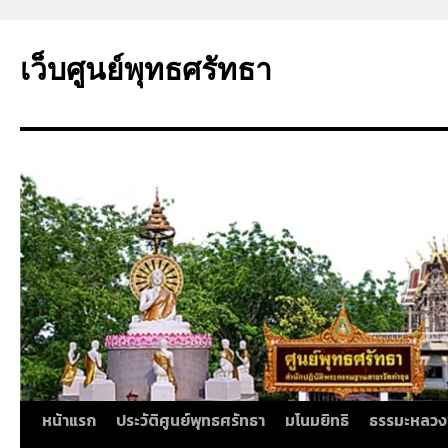
ข้าม
ไป
เว็บศูนย์พุทธศรัทธา
ยัง
เนื้อหา
หน้าแรก
ประวัติศูนย์พุทธศรัทธา
มโนมยิทธิ
ธรรมะหลวง