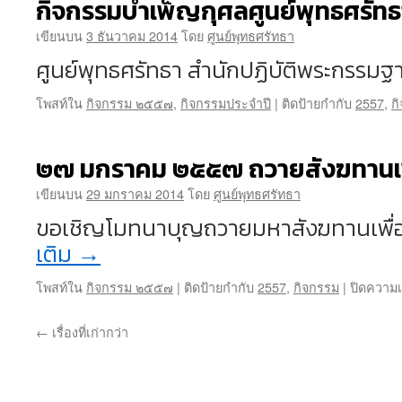
กิจกรรมบำเพ็ญกุศลศูนย์พุทธศรัท
ศูนย์
พุทธ
เขียนบน
3 ธันวาคม 2014
โดย
ศูนย์พุทธศรัทธา
ศรัทธา
ศูนย์พุทธศรัทธา สำนักปฏิบัติพระกรรม
ปี
๒๕๕๘
โพสท์ใน
กิจกรรม ๒๕๕๗
,
กิจกรรมประจำปี
|
ติดป้ายกำกับ
2557
,
ก
๒๗ มกราคม ๒๕๕๗ ถวายสังฆทานเพื
เขียนบน
29 มกราคม 2014
โดย
ศูนย์พุทธศรัทธา
ขอเชิญโมทนาบุญถวายมหาสังฆทานเพื่อ
เติม
→
โพสท์ใน
กิจกรรม ๒๕๕๗
|
ติดป้ายกำกับ
2557
,
กิจกรรม
|
ปิดความเ
←
เรื่องที่เก่ากว่า