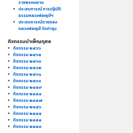
ราชพรหมยาน
ประสบการณ์ การปฏิบัติ
ธรรมหลวงพ่อฤๅษีฯ
ประสบการณ์ตายของ
หลวงพ่อฤๅษี วัดท่าซุง
กิจกรรมบำเพ็ญกุศล
กิจกรรม ๒๕๖๖
กิจกรรม ๒๕๖๕
กิจกรรม ๒๕๖๓
กิจกรรม ๒๕๖๒
กิจกรรม ๒๕๖๑
กิจกรรม ๒๕๖๐
กิจกรรม ๒๕๕๙
กิจกรรม ๒๕๕๘
กิจกรรม ๒๕๕๗
กิจกรรม ๒๕๕๖
กิจกรรม ๒๕๕๕
กิจกรรม ๒๕๕๔
กิจกรรม ๒๕๕๓