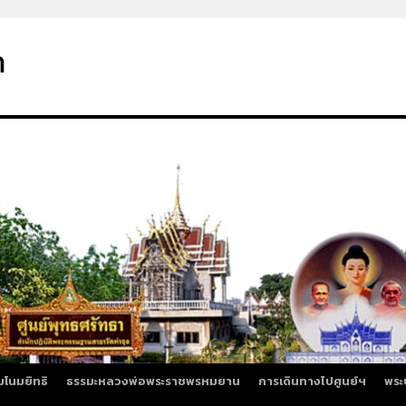
า
มโนมยิทธิ
ธรรมะหลวงพ่อพระราชพรหมยาน
การเดินทางไปศูนย์ฯ
พระ