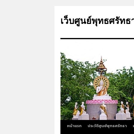
ข้าม
ไป
เว็บศูนย์พุทธศรัทธ
ยัง
เนื้อหา
หน้าแรก
ประวัติศูนย์พุทธศรัทธา