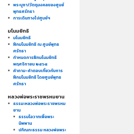
พระบูชา/วัตถุมงคลของศูนย์
พุทธศรัทธา
การเดินทางไปศูนย์ฯ
มโนมยิทธิ
มโนมยิทธิ
ฝึกมโนมยิทธิ ณ ศูนย์พุทธ
ศรัทธา
กำหนดการฝึกมโนมยิทธิ
พฤศจิกายน ๒๕๖๕
คำถาม-คำตอบเกี่ยวกับการ
ฝึกมโนมยิทธิ โดยศูนย์พุทธ
ศรัทธา
หลวงพ่อพระราชพรหมยาน
ธรรมะหลวงพ่อพระราชพรหม
ยาน
ธรรมโอวาทเพื่อพระ
นิพพาน
ปกิณกะธรรม หลวงพ่อพระ