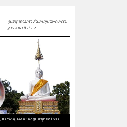
ศูนย์พุทธศรัทธา สำนักปฏิบัติพระกรรม
ฐาน สาขาวัดท่าซุง
บูชา/วัตถุมงคลของศูนย์พุทธศรัทธา