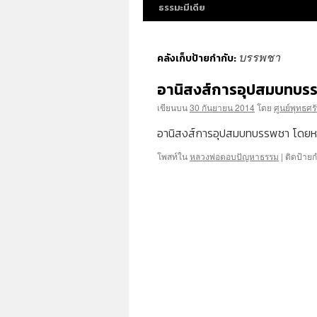
ธรรมะมีเดีย
บรรพชา
คลังเก็บป้ายกำกับ:
อานิสงส์การอุปสมบทบร
เขียนบน
30 กันยายน 2014
โดย
ศูนย์พุทธศร
อานิสงส์การอุปสมบทบรรพชา โดยห
โพสท์ใน
หลวงพ่อตอบปัญหาธรรม
|
ติดป้ายก