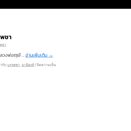
รพชา
ัทธา
ลวงพ่อฤๅษี …
อ่านเพิ่มเติม
→
บน
ำกับ
บรรพชา
,
อานิสงส์
|
ปิดความเห็น
อานิสงส์
การ
อุปสมบท
บรรพชา