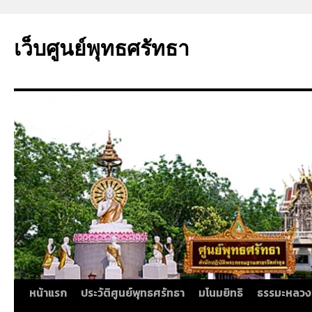
ข้าม
ไป
เว็บศูนย์พุทธศรัทธา
ยัง
เนื้อหา
หน้าแรก
ประวัติศูนย์พุทธศรัทธา
มโนมยิทธิ
ธรรมะหลวง