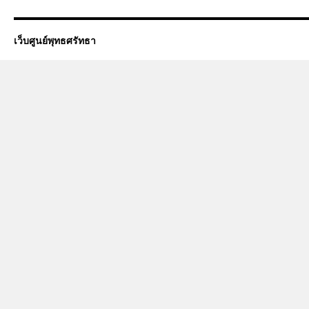
เว็บศูนย์พุทธศรัทธา