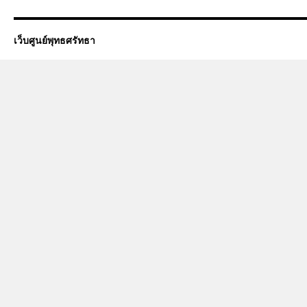
เว็บศูนย์พุทธศรัทธา