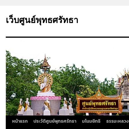
ข้าม
ไป
เว็บศูนย์พุทธศรัทธา
ยัง
เนื้อหา
หน้าแรก
ประวัติศูนย์พุทธศรัทธา
มโนมยิทธิ
ธรรมะหลวง