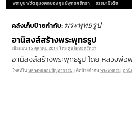
พระบูชา/วัตถุมงคลของศูนย์พุทธศรัทธา
ธรรมะมีเดีย
พระพุทธรูป
คลังเก็บป้ายกำกับ:
อานิสงส์สร้างพระพุทธรูป
เขียนบน
15 ตุลาคม 2014
โดย
ศูนย์พุทธศรัทธา
อานิสงส์สร้างพระพุทธรูป โดย หลวงพ่อ
โพสท์ใน
หลวงพ่อตอบปัญหาธรรม
|
ติดป้ายกำกับ
พระพุทธรูป
,
อานิ