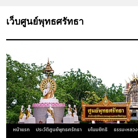
ข้าม
ไป
เว็บศูนย์พุทธศรัทธา
ยัง
เนื้อหา
หน้าแรก
ประวัติศูนย์พุทธศรัทธา
มโนมยิทธิ
ธรรมะหลวง