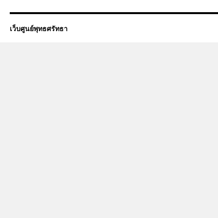
เว็บศูนย์พุทธศรัทธา