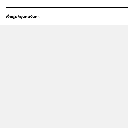
เว็บศูนย์พุทธศรัทธา