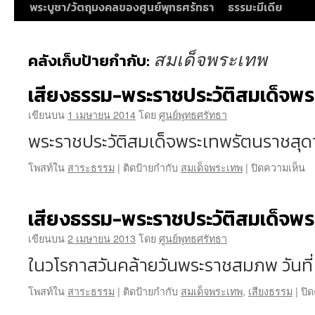
พระบูชา/วัตถุมงคลของศูนย์พุทธศรัทธา
ธรรมะมีเดีย
สมเด็จพระเทพ
คลังเก็บป้ายกำกับ:
เสียงธรรม-พระราชประวัติสมเด็จพ
เขียนบน
1 เมษายน 2014
โดย
ศูนย์พุทธศรัทธา
พระราชประวัติสมเด็จพระเทพรัตนราชสุด
บ
โพสท์ใน
สาระธรรม
|
ติดป้ายกำกับ
สมเด็จพระเทพ
|
ปิดความเห็น
เส
ธ
พ
เสียงธรรม-พระราชประวัติสมเด็จพ
ร
ปร
เขียนบน
2 เมษายน 2013
โดย
ศูนย์พุทธศรัทธา
สม
ในวโรกาสวันคล้ายวันพระราชสมภพ วันที่
พ
เ
โพสท์ใน
สาระธรรม
|
ติดป้ายกำกับ
สมเด็จพระเทพ
,
เสียงธรรม
|
ปิ