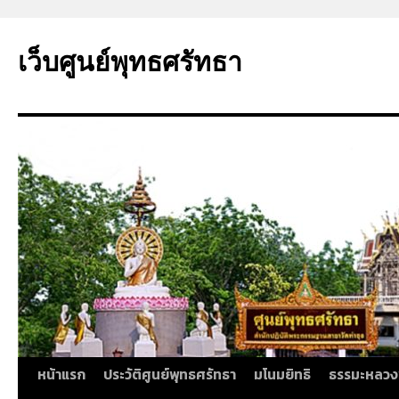
ข้าม
ไป
เว็บศูนย์พุทธศรัทธา
ยัง
เนื้อหา
หน้าแรก
ประวัติศูนย์พุทธศรัทธา
มโนมยิทธิ
ธรรมะหลวง