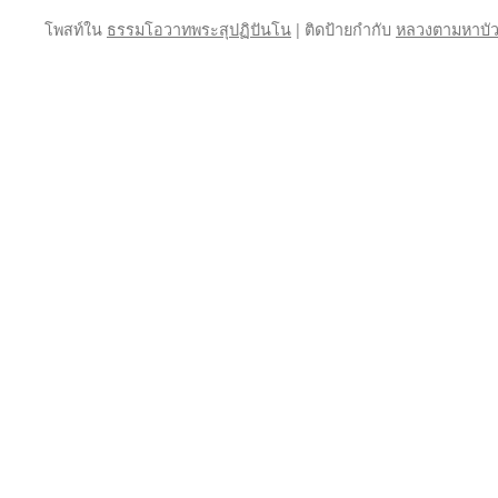
โพสท์ใน
ธรรมโอวาทพระสุปฏิปันโน
|
ติดป้ายกำกับ
หลวงตามหาบั