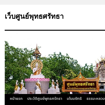
ข้าม
ไป
เว็บศูนย์พุทธศรัทธา
ยัง
เนื้อหา
หน้าแรก
ประวัติศูนย์พุทธศรัทธา
มโนมยิทธิ
ธรรมะหลวง