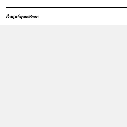
เว็บศูนย์พุทธศรัทธา