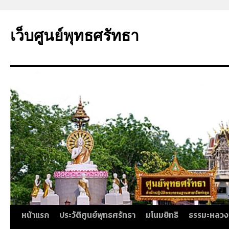
ข้าม
ไป
เว็บศูนย์พุทธศรัทธา
ยัง
เนื้อหา
หน้าแรก
ประวัติศูนย์พุทธศรัทธา
มโนมยิทธิ
ธรรมะหลวง