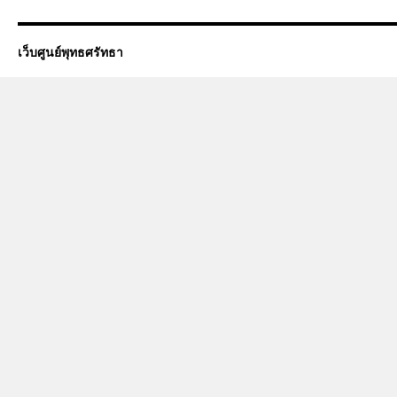
เว็บศูนย์พุทธศรัทธา