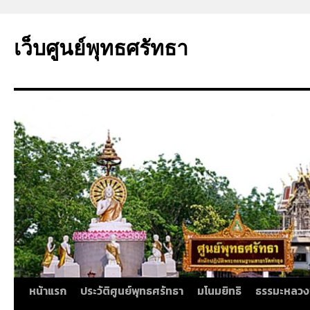
ข้าม
ไป
เว็บศูนย์พุทธศรัทธา
ยัง
เนื้อหา
หน้าแรก
ประวัติศูนย์พุทธศรัทธา
มโนมยิทธิ
ธรรมะหลวง