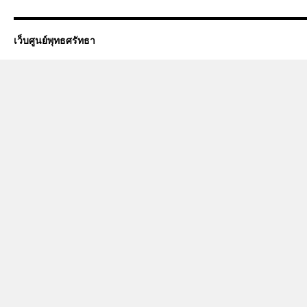
เว็บศูนย์พุทธศรัทธา