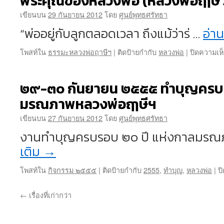
พระคุณของหลวงพ่อ (หลวงพ่อฤๅษี ว
เขียนบน
29 กันยายน 2012
โดย
ศูนย์พุทธศรัทธา
“พ่ออยู่กับลูกตลอดเวลา ถึงแม้ว่าร่ …
อ่าน
โพสท์ใน
ธรรมะหลวงพ่อฤาษีฯ
|
ติดป้ายกำกับ
หลวงพ่อ
|
ปิดความเห
๒๙-๓๐ กันยายน ๒๕๕๕ ทำบุญครบ
มรณภาพหลวงพ่อฤๅษีฯ
เขียนบน
27 กันยายน 2012
โดย
ศูนย์พุทธศรัทธา
งานทำบุญครบรอบ ๒๐ ปี แห่งกาลมรณ
เติม
→
โพสท์ใน
กิจกรรม ๒๕๕๕
|
ติดป้ายกำกับ
2555
,
ทำบุญ
,
หลวงพ่อ
|
ป
←
เรื่องที่เก่ากว่า