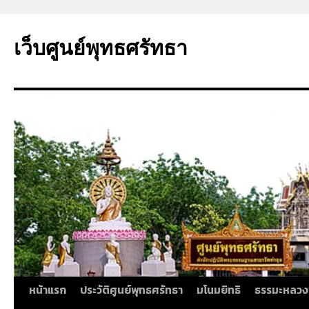
ข้าม
ไป
เว็บศูนย์พุทธศรัทธา
ยัง
เนื้อหา
หน้าแรก
ประวัติศูนย์พุทธศรัทธา
มโนมยิทธิ
ธรรมะหลวง