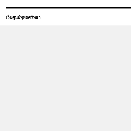
เว็บศูนย์พุทธศรัทธา