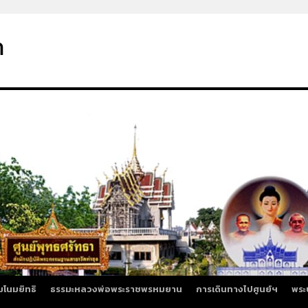
า
มโนมยิทธิ
ธรรมะหลวงพ่อพระราชพรหมยาน
การเดินทางไปศูนย์ฯ
พระ