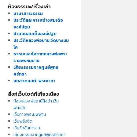
ห้องธรรมะ/เรื่องเล่า
นานาสาระธรรม
ประวัติและการสร้างสมเด็จ
องค์ปฐม
คำสอนสมเด็จองค์ปฐม
ประวัติหลวงพ่อปาน วัดบางนม
โค
ธรรมะและโอวาทหลวงพ่อพระ
ราชพรหมยาน
เสียงธรรมจากศูนย์พุทธ
ศรัทธา
บทสวดมนต์-พระคาถา
ลิ้งก์เว็บไซต์ที่เกี่ยวเนื่อง
ห้องหลวงพ่อฤาษีลิงดำ เว็บ
พลังจิต
เว็บทางพระนิพพาน
เว็บพลังจิต
เว็บวัดจันทาราม
เสียงธรรมจากศูนย์พุทธศรัทธา