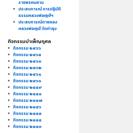
ราชพรหมยาน
ประสบการณ์ การปฏิบัติ
ธรรมหลวงพ่อฤๅษีฯ
ประสบการณ์ตายของ
หลวงพ่อฤๅษี วัดท่าซุง
กิจกรรมบำเพ็ญกุศล
กิจกรรม ๒๕๖๖
กิจกรรม ๒๕๖๕
กิจกรรม ๒๕๖๓
กิจกรรม ๒๕๖๒
กิจกรรม ๒๕๖๑
กิจกรรม ๒๕๖๐
กิจกรรม ๒๕๕๙
กิจกรรม ๒๕๕๘
กิจกรรม ๒๕๕๗
กิจกรรม ๒๕๕๖
กิจกรรม ๒๕๕๕
กิจกรรม ๒๕๕๔
กิจกรรม ๒๕๕๓