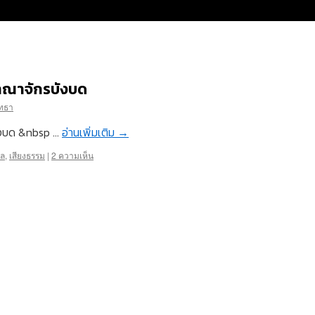
อาณาจักรบังบด
ัทธา
ังบด &nbsp …
อ่านเพิ่มเติม
→
แล
,
เสียงธรรม
|
2 ความเห็น