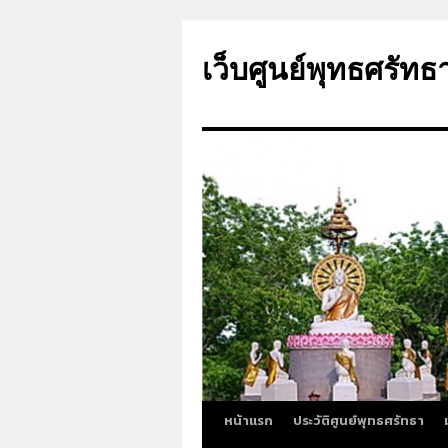
ข้าม
ไป
เว็บศูนย์พุทธศรัทธ
ยัง
เนื้อหา
หน้าแรก
ประวัติศูนย์พุทธศรัทธา