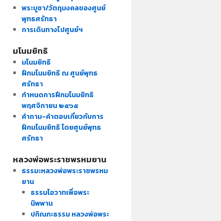
พระบูชา/วัตถุมงคลของศูนย์
พุทธศรัทธา
การเดินทางไปศูนย์ฯ
มโนมยิทธิ
มโนมยิทธิ
ฝึกมโนมยิทธิ ณ ศูนย์พุทธ
ศรัทธา
กำหนดการฝึกมโนมยิทธิ
พฤศจิกายน ๒๕๖๕
คำถาม-คำตอบเกี่ยวกับการ
ฝึกมโนมยิทธิ โดยศูนย์พุทธ
ศรัทธา
หลวงพ่อพระราชพรหมยาน
ธรรมะหลวงพ่อพระราชพรหม
ยาน
ธรรมโอวาทเพื่อพระ
นิพพาน
ปกิณกะธรรม หลวงพ่อพระ