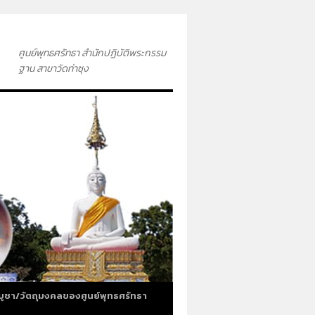
ศูนย์พุทธศรัทธา สำนักปฏิบัติพระกรรม
ฐาน สาขาวัดท่าซุง
บูชา/วัตถุมงคลของศูนย์พุทธศรัทธา