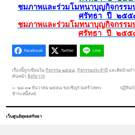
ชมภาพและร่วมโมทนาบุญกิจกรรมบำ
ศรัทธา ปี ๒๕๕
ชมภาพและร่วมโมทนาบุญกิจกรรมบำ
ศรัทธา ปี ๒๕๕
Facebook
Twitter
Line
เรื่องนี้ถูกเขียนใน
กิจกรรม ๒๕๕๘
,
กิจกรรมประจำปี
และติดป้ายกำ
คั่นหน้า
ลิงก์ถาวร
←
๒๘-๓๑ ธันวาคม ๒๕๕๘ ขอเชิญร่วมสร้างพระ
ปฏิทินบ
ชำระหนี้สงฆ์
เว็บศูนย์พุทธศรัทธา