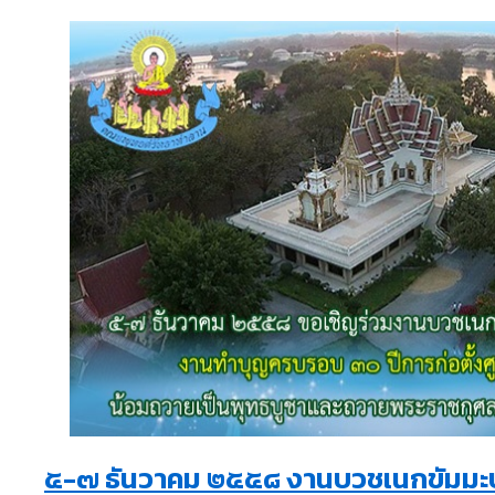
๕-๗ ธันวาคม ๒๕๕๘ งานบวชเนกขัมมะบ