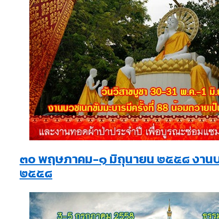
๓๐ พฤษภาคม-๑ มิถุนายน ๒๕๕๘ งานบว
๒๕๕๘