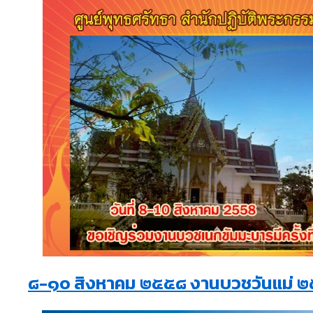
๘-๑๐ สิงหาคม ๒๕๕๘ งานบวชวันแม่ 