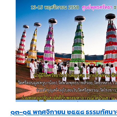
๑๓-๑๕ พฤศจิกายน ๒๕๕๘ ธรรมทัศนา