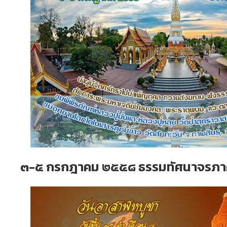
๓-๕ กรกฎาคม ๒๕๕๘ ธรรมทัศนาจรภา