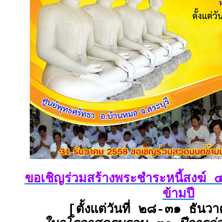
ขอเชิญร่วมสร้างพระชำระหนี้สงฆ์
ข้ามปี
[ตั้งแต่วันที่ ๒๘-๓๑ ธั