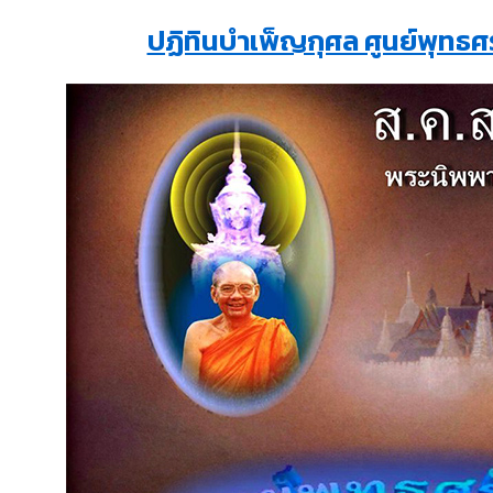
ปฏิทินบำเพ็ญกุศล ศูนย์พุทธศ