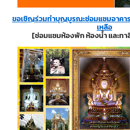
ขอเชิญร่วมทำบุญบูรณะซ่อมแซมอาคารพร
เหลือ
[ซ่อมแซมห้องพัก ห้องน้ำ และทา