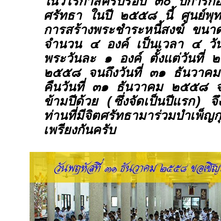
ในวโรกาสครบรอบ ๓๐ ปีการก่อตั
ศรัทธา ในปี ๒๕๕๘ นี้ ศูนย์พุท
การสร้างพระชำระหนี้สงฆ์ ขนา
จำนวน ๔ องค์ เป็นเวลา ๔ วั
พระวันละ ๑ องค์ ตั้งแต่วันที่
๒๕๕๘ จนถึงวันที่ ๓๑ ธันวา
คืนวันที่ ๓๑ ธันวาคม ๒๕๕๘ จะ
ข้ามปีด้วย (ซึ่งจัดเป็นปีแรก) จ
ท่านที่มีจิตศรัทธามาร่วมบำเพ็ญ
เพรียงกันครับ