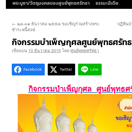
พระบูชา/วัตถุมงคลของศูนย์พุทธศรัทธา
ธรรมะมีเดีย
←
๒๘-๓๑ ธันวาคม ๒๕๕๘ ขอเชิญร่วมสร้างพระ
ปฏิทินบ
ชำระหนี้สงฆ์
กิจกรรมบำเพ็ญกุศลศูนย์พุทธศรัทธ
เขียนบน
10 ธันวาคม 2015
โดย
ศูนย์พุทธศรัทธา
Facebook
Twitter
Line
กิจกรรมบำเพ็ญกุศล ศูนย์พุทธ