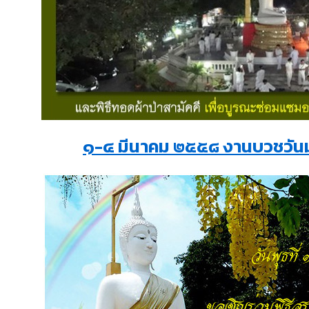
๑-๔ มีนาคม ๒๕๕๘ งานบวชวัน