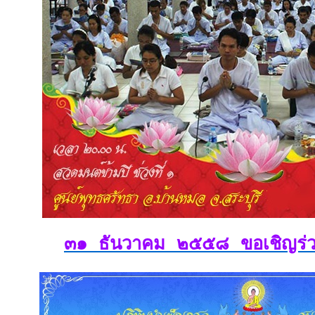
๓๑ ธันวาคม ๒๕๕๘ ขอเชิญร่ว