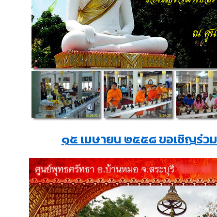
๑๕ เมษายน ๒๕๕๘ ขอเชิญร่วมพ