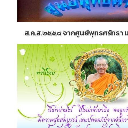
ส.ค.ส.๒๕๕๘ จากศูนย์พุทธศรัทธา ม