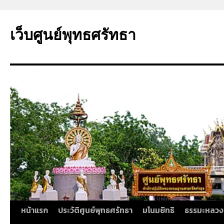
ข้าม
ไป
เว็บศูนย์พุทธศรัทธา
ยัง
เนื้อหา
หน้าแรก
ประวัติศูนย์พุทธศรัทธา
มโนมยิทธิ
ธรรมะหลวง