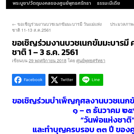
พระบูชา/วัตถุมงคลของศูนย์พุทธศรัทธา
ธรรมะมีเดีย
←
ขอเชิญร่วมงานบวชเนกขัมมะบารมี วันแม่แห่ง
ประมวลภาพงา
ชาติ 11-13 ส.ค.2561
ขอเชิญร่วมงานบวชเนกขัมมะบารมี ครั้
ชาติ 1 – 3 ธ.ค. 2561
เขียนบน
29 พฤศจิกายน 2018
โดย
ศูนย์พุทธศรัทธา
Facebook
Twitter
Line
ขอเชิญร่วมบำเพ็ญกุศลงานบวชเนกขัมม
๑ – ๓ ธันวาคม ๒
“วันพ่อแห่งชาติ
และทำบุญครบรอบ ๓๓ ปี ของศู