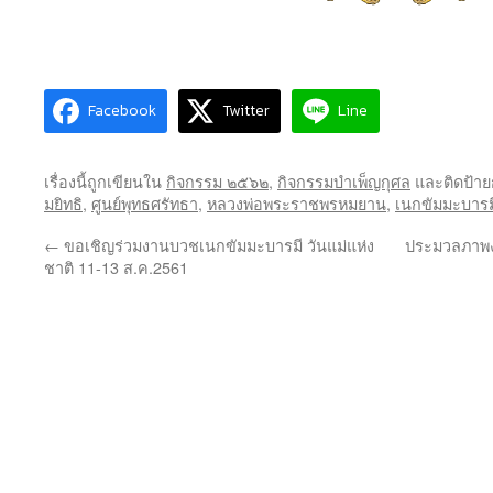
Facebook
Twitter
Line
เรื่องนี้ถูกเขียนใน
กิจกรรม ๒๕๖๒
,
กิจกรรมบำเพ็ญกุศล
และติดป้าย
มยิทธิ
,
ศูนย์พุทธศรัทธา
,
หลวงพ่อพระราชพรหมยาน
,
เนกขัมมะบารม
←
ขอเชิญร่วมงานบวชเนกขัมมะบารมี วันแม่แห่ง
ประมวลภาพงา
ชาติ 11-13 ส.ค.2561