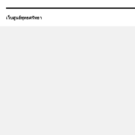
เว็บศูนย์พุทธศรัทธา