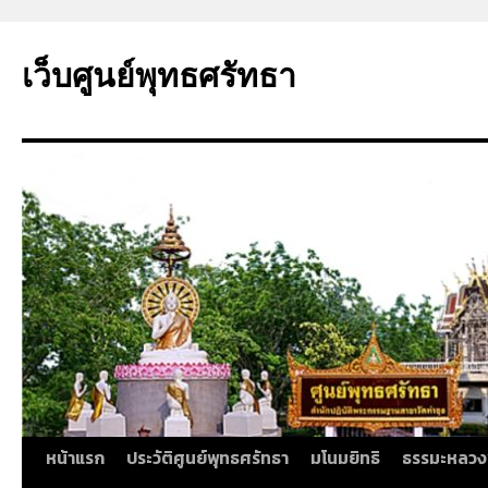
ข้าม
ไป
เว็บศูนย์พุทธศรัทธา
ยัง
เนื้อหา
หน้าแรก
ประวัติศูนย์พุทธศรัทธา
มโนมยิทธิ
ธรรมะหลวง