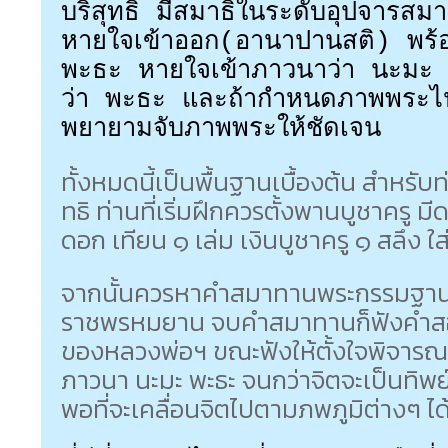
บริสุทธิ์ มีสมาธิในระดับอุปจาร
หายใจเข้าออก(อานาปานสติ) พร
พะธะ หายใจเข้าภาวนาว่า นะมะ
ว่า พะธะ และถ้ากำหนดภาพพระไปด้
พยายามจับภาพพระให้ชัดเจน
ทั้งหมดนี้เป็นพื้นฐานเบื้องต้น สำหรับ
ทธิ ท่านที่เริ่มฝึกควรตั้งพานบูชาครู ม
ดอก เทียน ๑ เล่ม เงินบูชาครู ๑ สลึง ใส่
จากนั้นควรหาคำสมาทานพระกรรมฐา
ราชพรหมยาน จบคำสมาทานก็ฟังคำสอ
ของหลวงพ่อฯ ขณะฟังให้ตั้งใจพิจารณ
ภาวนา นะมะ พะธะ จนกว่าจิตจะเป็นทิพย
พอที่จะเคลื่อนจิตไปตามภพภูมิต่างๆ ได