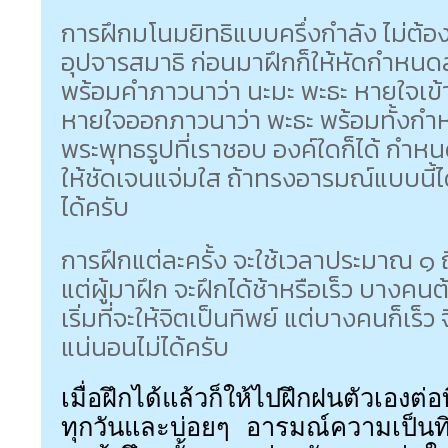
การฝึกมโนมยิทธิแบบครึ่งกำลัง ไม่ต้อ
อุปจารสมาธิ ก่อนมาฝึกก็ให้หัดกำหน
พร้อมคำภาวนาว่า นะมะ พะธะ หายใจเข้
หายใจออกภาวนาว่า พะธะ พร้อมทั้งกำ
พระพุทธรูปที่เราชอบ องค์ใดก็ได้ กำห
ให้ชัดเจนแจ่มใส ถ้าทรงอารมณ์แบบนี้ไ
ได้ครับ
การฝึกแต่ละครั้ง จะใช้เวลาประมาณ ๑ ถึง
แต่ผู้มาฝึก จะฝึกได้ช้าหรือเร็ว บางคน
เริ่มที่จะให้จิตเป็นทิพย์ แต่บางคนก็เร
แน่นอนไม่ได้ครับ
เมื่อฝึกได้แล้วก็ให้ไปฝึกฝนตัวเองต่
ทุกวันและบ่อยๆ อารมณ์ความเป็นท