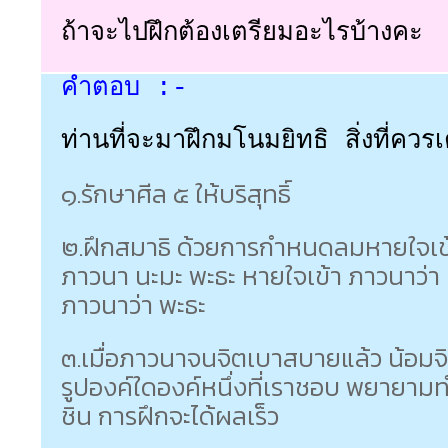
ถ้าจะไปฝึกต้องเตรียมอะไรบ้างคะ
คำตอบ :-
ท่านที่จะมาฝึกมโนมยิทธิ สิ่งที่ควร
๑.รักษาศีล ๕ ให้บริสุทธิ์
๒.ฝึกสมาธิ ด้วยการกำหนดลมหายใจเข
ภาวนา นะมะ พะธะ หายใจเข้า ภาวนาว่
ภาวนาว่า พะธะ
๓.เมื่อภาวนาจนจิตเบาสบายแล้ว น้อม
รูปองค์ใดองค์หนึ่งที่เราชอบ พยายา
ชิน การฝึกจะได้ผลเร็ว