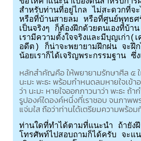
ขอให้คำแนะนำเบื้องต้นสำหรับการฝ
สำหรับท่านที่อยู่ไกล ไม่สะดวกที่จะไ
หรือที่บ้านสายลม หรือที่ศูนย์พุทธศ
เป็นจริงๆ ก็ต้องฝึกด้วยตนเองที่บ้า
เรามีความตั้งใจจริงและมีบุญเก่า
อดีต) ก็น่าจะพยายามฝึกฝน จะฝึกไ
น้อยเราก็ได้เจริญพระกรรมฐาน ซึ่ง
หลักสำคัญคือ ให้พยายามรักษาศีล ๕ ให้
นะมะ พะธะ พร้อมกำหนดลมหายใจเข้าอ
ว่า นะมะ หายใจออกภาวนาว่า พะธะ ถ
รูปองค์ใดองค์หนึ่งที่เราชอบ จนภาพพ
แจ่มใส ถือว่าท่านได้เตรียมความพร้อมที
ท่านใดที่ทำได้ตามที่แนะนำ ถ้ายังฝ
โทรศัพท์ไปสอบถามก็ได้ครับ จะแนะน