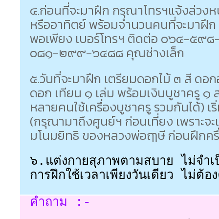
๔.ก่อนที่จะมาฝึก กรุณาโทรฯแจ้งล่วงหน
หรืออาทิตย์ พร้อมจำนวนคนที่จะมาฝึก จ
พอเพียง เบอร์โทรฯ ติดต่อ ๐๖๔-๕๙๘
๐๘๑-๒๙๙-๖๔๘๘ คุณช่างเล็ก
๕.วันที่จะมาฝึก เตรียมดอกไม้ ๓ สี ดอกอ
ดอก เทียน ๑ เล่ม พร้อมเงินบูชาครู ๑ ส
หลายคนใช้เครื่องบูชาครู รวมกันได้) เร
(กรุณามาถึงศูนย์ฯ ก่อนเที่ยง เพราะจ
มโนมยิทธิ ของหลวงพ่อฤๅษี ก่อนฝึกครึ่
๖.แต่งกายสุภาพตามสบาย ไม่จำเป็
การฝึกใช้เวลาเพียงวันเดียว ไม่ต้อง
คำถาม :-