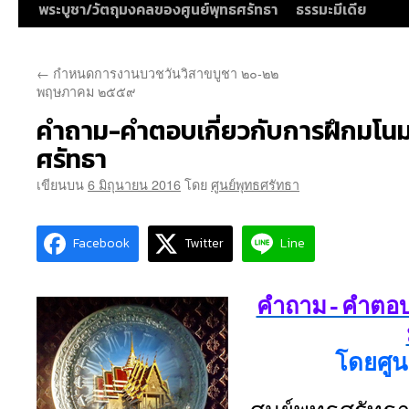
พระบูชา/วัตถุมงคลของศูนย์พุทธศรัทธา
ธรรมะมีเดีย
←
กำหนดการงานบวชวันวิสาขบูชา ๒๐-๒๒
พฤษภาคม ๒๕๕๙
คำถาม-คำตอบเกี่ยวกับการฝึกมโนมย
ศรัทธา
เขียนบน
6 มิถุนายน 2016
โดย
ศูนย์พุทธศรัทธา
Facebook
Twitter
Line
คำถาม-คำตอบ 
โดยศูน