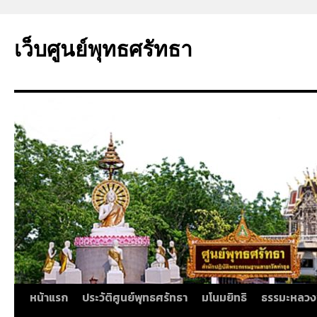
ข้าม
ไป
เว็บศูนย์พุทธศรัทธา
ยัง
เนื้อหา
หน้าแรก
ประวัติศูนย์พุทธศรัทธา
มโนมยิทธิ
ธรรมะหลวง