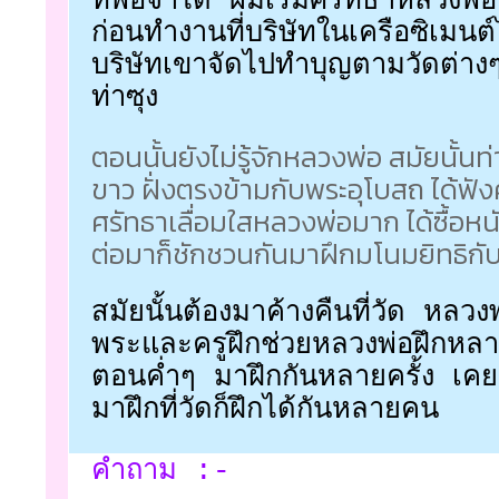
ที่พอจำได้ ผมเริ่มศรัทธาหลวงพ่อ
ก่อนทำงานที่บริษัทในเครือซิเมนต์ไท
บริษัทเขาจัดไปทำบุญตามวัดต่างๆ
ท่าซุง
ตอนนั้นยังไม่รู้จักหลวงพ่อ สมัยนั้นท
ขาว ฝั่งตรงข้ามกับพระอุโบสถ ได้ฟั
ศรัทธาเลื่อมใสหลวงพ่อมาก ได้ซื้อหน
ต่อมาก็ชักชวนกันมาฝึกมโนมยิทธิก
สมัยนั้นต้องมาค้างคืนที่วัด หลวง
พระและครูฝึกช่วยหลวงพ่อฝึกหลาย
ตอนค่ำๆ มาฝึกกันหลายครั้ง เค
มาฝึกที่วัดก็ฝึกได้กันหลายคน
คำถาม :-