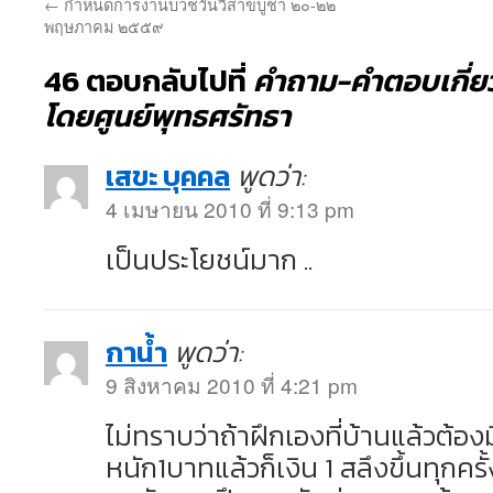
←
กำหนดการงานบวชวันวิสาขบูชา ๒๐-๒๒
พฤษภาคม ๒๕๕๙
46 ตอบกลับไปที่
คำถาม-คำตอบเกี่ยว
โดยศูนย์พุทธศรัทธา
เสขะ บุคคล
พูดว่า:
4 เมษายน 2010 ที่ 9:13 pm
เป็นประโยชน์มาก ..
กาน้ำ
พูดว่า:
9 สิงหาคม 2010 ที่ 4:21 pm
ไม่ทราบว่าถ้าฝึกเองที่บ้านแล้วต้อง
หนัก1บาทแล้วก็เงิน 1 สลึงขึ้นทุกครั