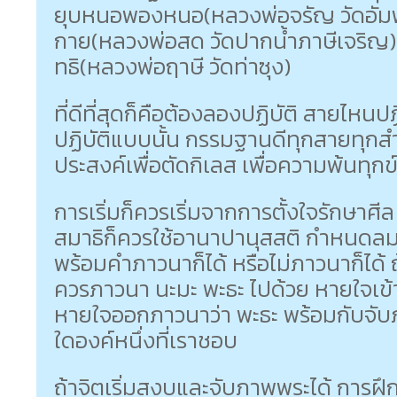
ยุบหนอพองหนอ(หลวงพ่อจรัญ วัดอัมพ
กาย(หลวงพ่อสด วัดปากน้ำภาษีเจริญ
ทธิ(หลวงพ่อฤาษี วัดท่าซุง)
ที่ดีที่สุดก็คือต้องลองปฏิบัติ สายไหนปฏ
ปฏิบัติแบบนั้น กรรมฐานดีทุกสายทุกสำ
ประสงค์เพื่อตัดกิเลส เพื่อความพ้นทุกข
การเริ่มก็ควรเริ่มจากการตั้งใจรักษาศีล 
สมาธิก็ควรใช้อานาปานุสสติ กำหนดล
พร้อมคำภาวนาก็ได้ หรือไม่ภาวนาก็ได้
ควรภาวนา นะมะ พะธะ ไปด้วย หายใจเข้
หายใจออกภาวนาว่า พะธะ พร้อมกับจับ
ใดองค์หนึ่งที่เราชอบ
ถ้าจิตเริ่มสงบและจับภาพพระได้ การฝึกก