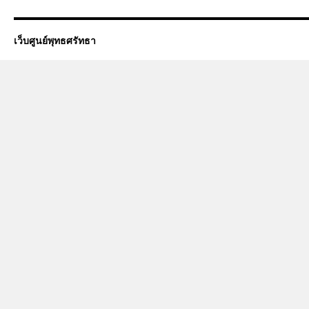
เว็บศูนย์พุทธศรัทธา