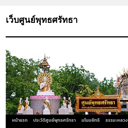
ข้าม
ไป
เว็บศูนย์พุทธศรัทธา
ยัง
เนื้อหา
หน้าแรก
ประวัติศูนย์พุทธศรัทธา
มโนมยิทธิ
ธรรมะหลวง