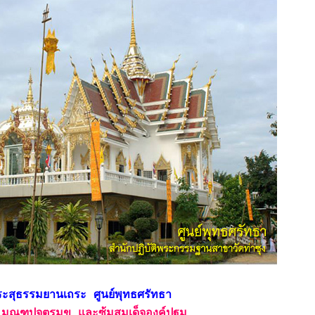
ะสุธรรมยานเถระ ศูนย์พุทธศรัทธา
น มณฑปจตุรมุข และซุ้มสมเด็จองค์ปฐม