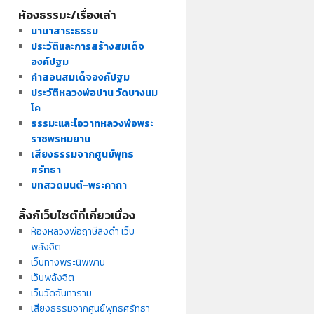
ห้องธรรมะ/เรื่องเล่า
นานาสาระธรรม
ประวัติและการสร้างสมเด็จ
องค์ปฐม
คำสอนสมเด็จองค์ปฐม
ประวัติหลวงพ่อปาน วัดบางนม
โค
ธรรมะและโอวาทหลวงพ่อพระ
ราชพรหมยาน
เสียงธรรมจากศูนย์พุทธ
ศรัทธา
บทสวดมนต์-พระคาถา
ลิ้งก์เว็บไซต์ที่เกี่ยวเนื่อง
ห้องหลวงพ่อฤาษีลิงดำ เว็บ
พลังจิต
เว็บทางพระนิพพาน
เว็บพลังจิต
เว็บวัดจันทาราม
เสียงธรรมจากศูนย์พุทธศรัทธา