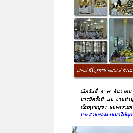
เมื่อวันที่ ๕-๗ ธันวาค
บารมีครั้งที่ ๘๖ งานทำ
เป็นพุทธบูชา และถวายพร
บางส่วนของงานมาให้ทุกๆ