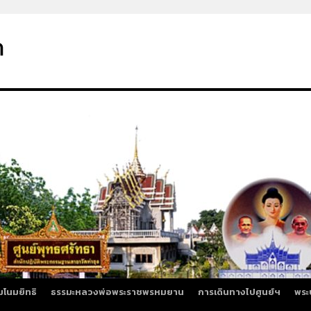
า
มโนมยิทธิ
ธรรมะหลวงพ่อพระราชพรหมยาน
การเดินทางไปศูนย์ฯ
พระ