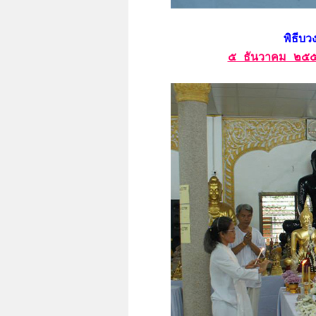
พิธีบ
๕ ธันวาคม ๒๕๕๗