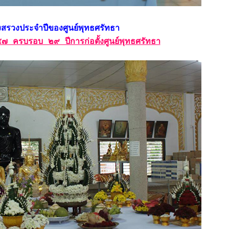
วงสรวงประจำปีของศูนย์พุทธศรัทธา
 ครบรอบ ๒๙ ปีการก่อตั้งศูนย์พุทธศรัทธา