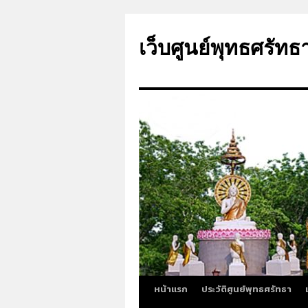
ข้าม
ไป
เว็บศูนย์พุทธศรัทธ
ยัง
เนื้อหา
หน้าแรก
ประวัติศูนย์พุทธศรัทธา