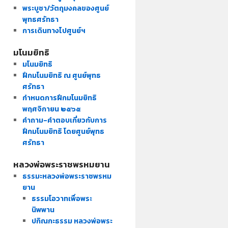
พระบูชา/วัตถุมงคลของศูนย์
พุทธศรัทธา
การเดินทางไปศูนย์ฯ
มโนมยิทธิ
มโนมยิทธิ
ฝึกมโนมยิทธิ ณ ศูนย์พุทธ
ศรัทธา
กำหนดการฝึกมโนมยิทธิ
พฤศจิกายน ๒๕๖๕
คำถาม-คำตอบเกี่ยวกับการ
ฝึกมโนมยิทธิ โดยศูนย์พุทธ
ศรัทธา
หลวงพ่อพระราชพรหมยาน
ธรรมะหลวงพ่อพระราชพรหม
ยาน
ธรรมโอวาทเพื่อพระ
นิพพาน
ปกิณกะธรรม หลวงพ่อพระ