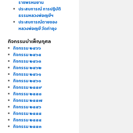
ราชพรหมยาน
ประสบการณ์ การปฏิบัติ
ธรรมหลวงพ่อฤๅษีฯ
ประสบการณ์ตายของ
หลวงพ่อฤๅษี วัดท่าซุง
กิจกรรมบำเพ็ญกุศล
กิจกรรม ๒๕๖๖
กิจกรรม ๒๕๖๕
กิจกรรม ๒๕๖๓
กิจกรรม ๒๕๖๒
กิจกรรม ๒๕๖๑
กิจกรรม ๒๕๖๐
กิจกรรม ๒๕๕๙
กิจกรรม ๒๕๕๘
กิจกรรม ๒๕๕๗
กิจกรรม ๒๕๕๖
กิจกรรม ๒๕๕๕
กิจกรรม ๒๕๕๔
กิจกรรม ๒๕๕๓