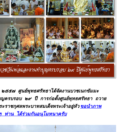
ม ๒๕๕๗ ศูนย์พุทธศรัทธาได้จัดงานบวชเนกขัมมะ
บุญครบรอบ ๒๙ ปี การก่อตั้งศูนย์พุทธศรัทธา ถวาย
ะราชกุศลพระบาทสมเด็จพระเจ้าอยู่หัว
ขอนำภาพ
 ท่าน ได้ร่วมกันอนุโมทนาครับ