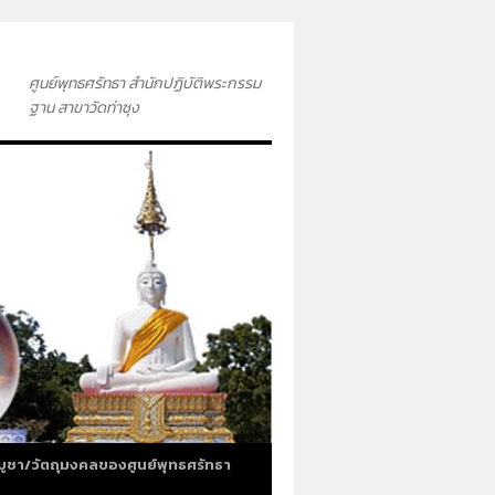
ศูนย์พุทธศรัทธา สำนักปฏิบัติพระกรรม
ฐาน สาขาวัดท่าซุง
บูชา/วัตถุมงคลของศูนย์พุทธศรัทธา