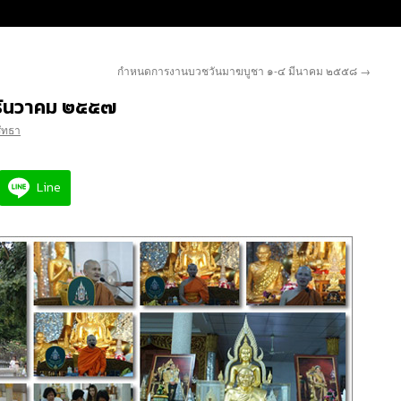
กำหนดการงานบวชวันมาฆบูชา ๑-๔ มีนาคม ๒๕๕๘
→
ธันวาคม ๒๕๕๗
รัทธา
Line