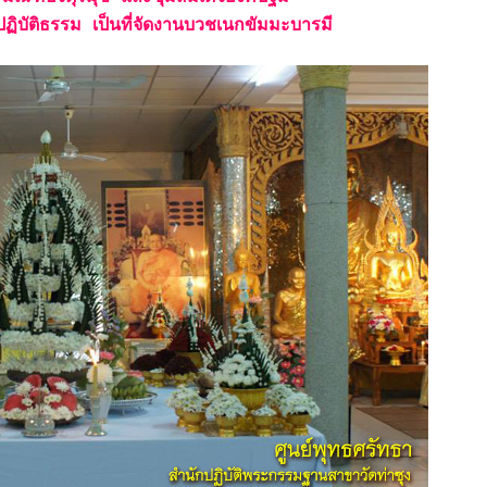
าปฏิบัติธรรม เป็นที่จัดงานบวชเนกขัมมะบารมี