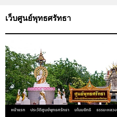
ข้าม
ไป
เว็บศูนย์พุทธศรัทธา
ยัง
เนื้อหา
หน้าแรก
ประวัติศูนย์พุทธศรัทธา
มโนมยิทธิ
ธรรมะหลวง