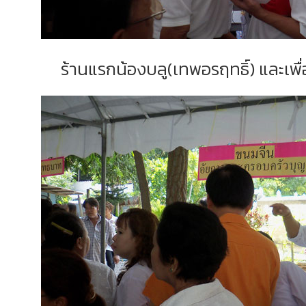
ร้านแรกน้องบลู(เทพอรฤทธิ์) และเพื