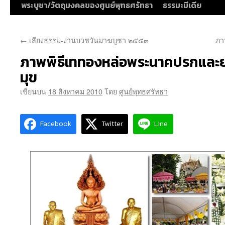
พระบูชา/วัตถุมงคลของศูนย์พุทธศรัทธา
ธรรมะมีเดีย
←
เสียงธรรม-งานบวชวันมาฆบูชา ๒๕๕๓
ภา
ภาพพิธีเททองหล่อพระนาคปรกและ
มุข
เขียนบน
18 สิงหาคม 2010
โดย
ศูนย์พุทธศรัทธา
Facebook
Twitter
Line