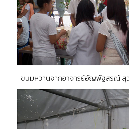
ขนมหวานจากอาจารย์อัญพัฐสรณ์ สุว