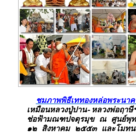
ชมภาพพิธีเททองหล่อพระนาค
เหมือนหลวงปู่ปาน-หลวงพ่อฤาษี
ช่อฟ้ามณฑปจตุรมุข ณ ศูนย์พุทธ
๑๒ สิงหาคม ๒๕๕๓ และโมทนาบ