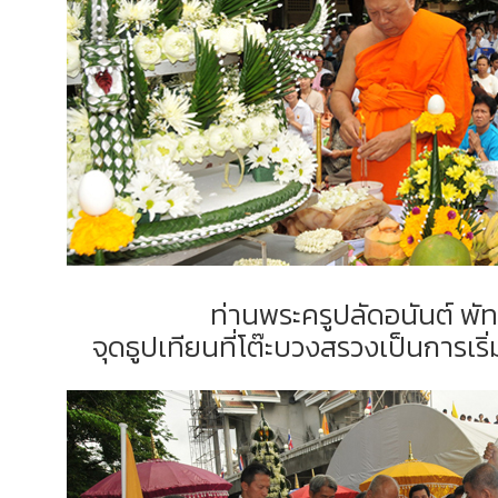
ท่านพระครูปลัดอนันต์ 
จุดธูปเทียนที่โต๊ะบวงสรวงเป็นการเร