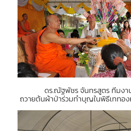
ดร.ณัฐพัชร จันทรสูตร ทีมงาน
ถวายต้นผ้าป่าร่วมทำบุญในพิธีเททอง