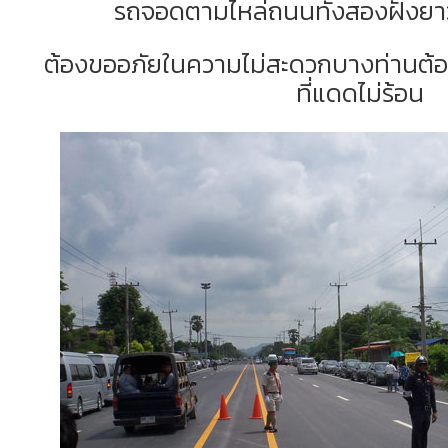
รถจอดตามไหล่ถนนทั้งสองฝั่งย
ต้องขออภัยในความไม่สะดวกบางท่านต้อง
ที่แดดไม่ร้อน