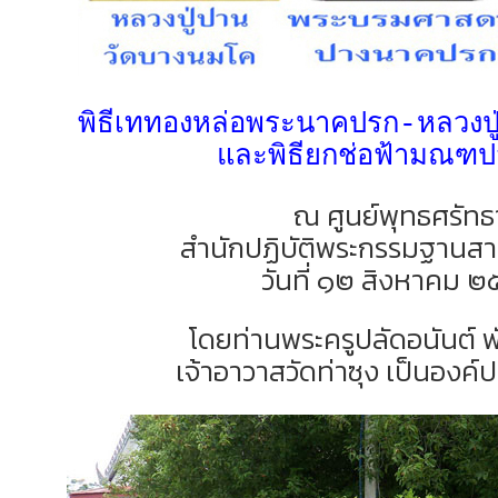
พิธีเททองหล่อพระนาคปรก-หลวงปู
และพิธียกช่อฟ้ามณฑป
ณ ศูนย์พุทธศรัทธ
สำนักปฏิบัติพระกรรมฐานสาข
วันที่ ๑๒ สิงหาคม 
โดยท่านพระครูปลัดอนันต์
เจ้าอาวาสวัดท่าซุง เป็นองค์