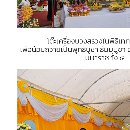
โต๊ะเครื่องบวงสรวงในพิธีเ
เพื่อน้อมถวายเป็นพุทธบูชา ธัมมบูชา 
มหาราชทั้ง ๔