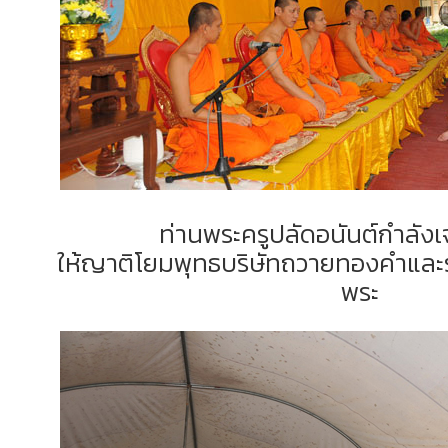
ท่านพระครูปลัดอนันต์กำลัง
ให้ญาติโยมพุทธบริษัทถวายทองคำและ
พระ