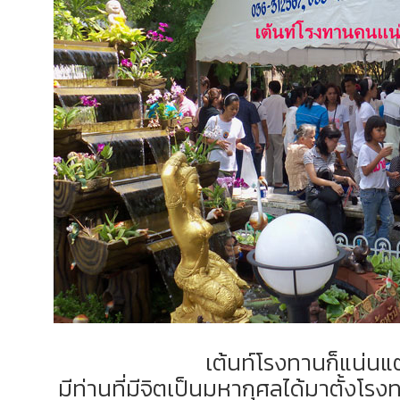
เต้นท์โรงทานก็แน่นแต
มีท่านที่มีจิตเป็นมหากุศลได้มาตั้งโรงท