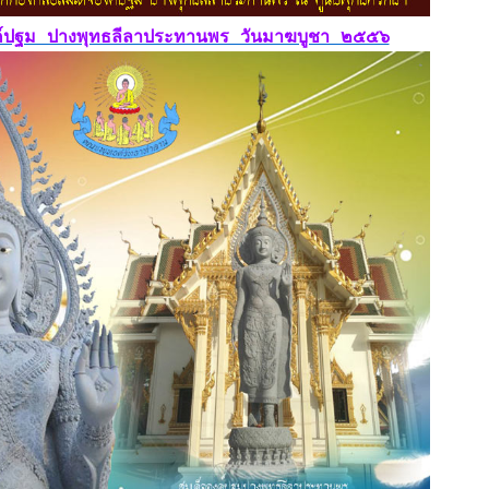
องค์ปฐม ปางพุทธลีลาประทานพร วันมาฆบูชา ๒๕๕๖