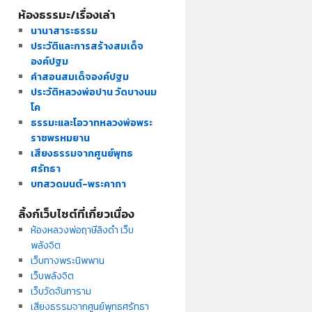
ห้องธรรมะ/เรื่องเล่า
นานาสาระธรรม
ประวัติและการสร้างสมเด็จ
องค์ปฐม
คำสอนสมเด็จองค์ปฐม
ประวัติหลวงพ่อปาน วัดบางนม
โค
ธรรมะและโอวาทหลวงพ่อพระ
ราชพรหมยาน
เสียงธรรมจากศูนย์พุทธ
ศรัทธา
บทสวดมนต์-พระคาถา
ลิ้งก์เว็บไซต์ที่เกี่ยวเนื่อง
ห้องหลวงพ่อฤาษีลิงดำ เว็บ
พลังจิต
เว็บทางพระนิพพาน
เว็บพลังจิต
เว็บวัดจันทาราม
เสียงธรรมจากศูนย์พุทธศรัทธา