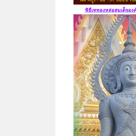
พิธีเททองหล่อสมเด็จ