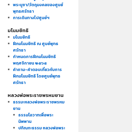
พระบูชา/วัตถุมงคลของศูนย์
พุทธศรัทธา
การเดินทางไปศูนย์ฯ
มโนมยิทธิ
มโนมยิทธิ
ฝึกมโนมยิทธิ ณ ศูนย์พุทธ
ศรัทธา
กำหนดการฝึกมโนมยิทธิ
พฤศจิกายน ๒๕๖๕
คำถาม-คำตอบเกี่ยวกับการ
ฝึกมโนมยิทธิ โดยศูนย์พุทธ
ศรัทธา
หลวงพ่อพระราชพรหมยาน
ธรรมะหลวงพ่อพระราชพรหม
ยาน
ธรรมโอวาทเพื่อพระ
นิพพาน
ปกิณกะธรรม หลวงพ่อพระ