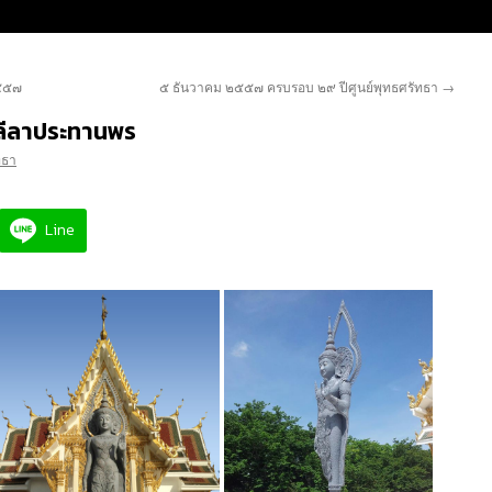
๒๕๕๗
๕ ธันวาคม ๒๕๕๗ ครบรอบ ๒๙ ปีศูนย์พุทธศรัทธา
→
ลีลาประทานพร
ทธา
Line