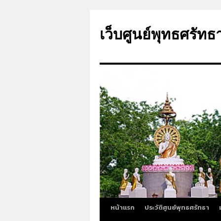
ข้าม
ไป
เว็บศูนย์พุทธศรัทธ
ยัง
เนื้อหา
หน้าแรก
ประวัติศูนย์พุทธศรัทธา