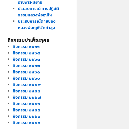
ราชพรหมยาน
ประสบการณ์ การปฏิบัติ
ธรรมหลวงพ่อฤๅษีฯ
ประสบการณ์ตายของ
หลวงพ่อฤๅษี วัดท่าซุง
กิจกรรมบำเพ็ญกุศล
กิจกรรม ๒๕๖๖
กิจกรรม ๒๕๖๕
กิจกรรม ๒๕๖๓
กิจกรรม ๒๕๖๒
กิจกรรม ๒๕๖๑
กิจกรรม ๒๕๖๐
กิจกรรม ๒๕๕๙
กิจกรรม ๒๕๕๘
กิจกรรม ๒๕๕๗
กิจกรรม ๒๕๕๖
กิจกรรม ๒๕๕๕
กิจกรรม ๒๕๕๔
กิจกรรม ๒๕๕๓