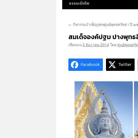
ธรรมะมีเดีย
←
กิจกรรมบำเพ็ญกุศลศูนย์พุทธศรัทธา ปี 
สมเด็จองค์ปฐม ปางพุทธ
เขียนบน
3 ธันวาคม 2014
โดย
ศูนย์พุทธศรั
Facebook
Twitter