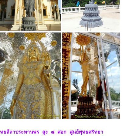
ุทธลีลาประทานพร สูง ๘ ศอก ศูนย์พุทธศรัทธา