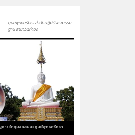
ศูนย์พุทธศรัทธา สำนักปฏิบัติพระกรรม
ฐาน สาขาวัดท่าซุง
บูชา/วัตถุมงคลของศูนย์พุทธศรัทธา