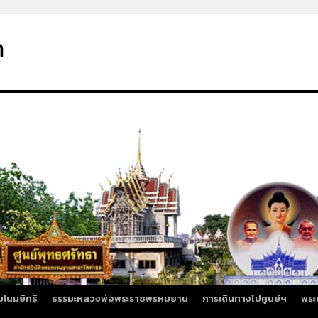
า
มโนมยิทธิ
ธรรมะหลวงพ่อพระราชพรหมยาน
การเดินทางไปศูนย์ฯ
พระ