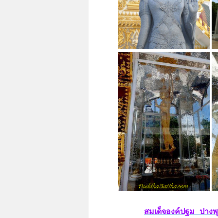
สมเด็จองค์ปฐม ปางพ