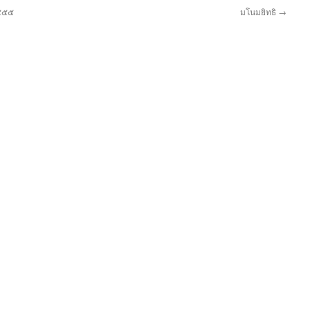
๒๕๕๕
มโนมยิทธิ
→