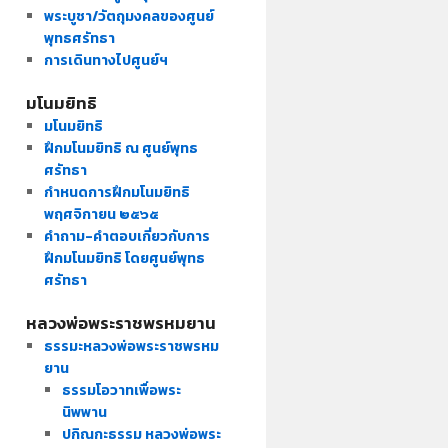
พระบูชา/วัตถุมงคลของศูนย์
พุทธศรัทธา
การเดินทางไปศูนย์ฯ
มโนมยิทธิ
มโนมยิทธิ
ฝึกมโนมยิทธิ ณ ศูนย์พุทธ
ศรัทธา
กำหนดการฝึกมโนมยิทธิ
พฤศจิกายน ๒๕๖๕
คำถาม-คำตอบเกี่ยวกับการ
ฝึกมโนมยิทธิ โดยศูนย์พุทธ
ศรัทธา
หลวงพ่อพระราชพรหมยาน
ธรรมะหลวงพ่อพระราชพรหม
ยาน
ธรรมโอวาทเพื่อพระ
นิพพาน
ปกิณกะธรรม หลวงพ่อพระ