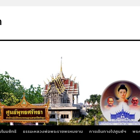
า
มโนมยิทธิ
ธรรมะหลวงพ่อพระราชพรหมยาน
การเดินทางไปศูนย์ฯ
พระ