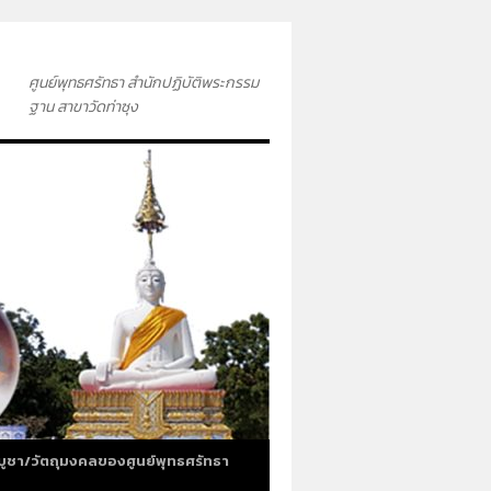
ศูนย์พุทธศรัทธา สำนักปฏิบัติพระกรรม
ฐาน สาขาวัดท่าซุง
บูชา/วัตถุมงคลของศูนย์พุทธศรัทธา