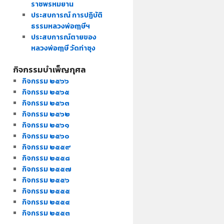
ราชพรหมยาน
ประสบการณ์ การปฏิบัติ
ธรรมหลวงพ่อฤๅษีฯ
ประสบการณ์ตายของ
หลวงพ่อฤๅษี วัดท่าซุง
กิจกรรมบำเพ็ญกุศล
กิจกรรม ๒๕๖๖
กิจกรรม ๒๕๖๕
กิจกรรม ๒๕๖๓
กิจกรรม ๒๕๖๒
กิจกรรม ๒๕๖๑
กิจกรรม ๒๕๖๐
กิจกรรม ๒๕๕๙
กิจกรรม ๒๕๕๘
กิจกรรม ๒๕๕๗
กิจกรรม ๒๕๕๖
กิจกรรม ๒๕๕๕
กิจกรรม ๒๕๕๔
กิจกรรม ๒๕๕๓