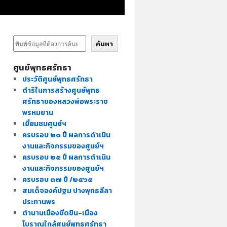
ค้นหา
ศูนย์พุทธศรัทธา
ประวัติศูนย์พุทธศรัทธา
ดำริในการสร้างศูนย์พุทธ
ศรัทธาของหลวงพ่อพระราช
พรหมยาน
เยี่ยมชมศูนย์ฯ
ครบรอบ ๒๐ ปี ผลการดำเนิน
งานและกิจกรรมของศูนย์ฯ
ครบรอบ ๒๕ ปี ผลการดำเนิน
งานและกิจกรรมของศูนย์ฯ
ครบรอบ ๓๗ ปี /๒๕๖๕
สมเด็จองค์ปฐม ปางพุทธลีลา
ประทานพร
ตำนานเมืองขีดขิน-เมือง
โบราณใกล้ศูนย์พุทธศรัทธา