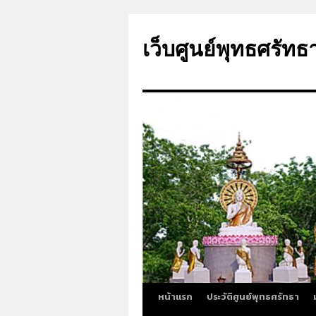
ข้าม
ไป
เว็บศูนย์พุทธศรัทธ
ยัง
เนื้อหา
หน้าแรก
ประวัติศูนย์พุทธศรัทธา