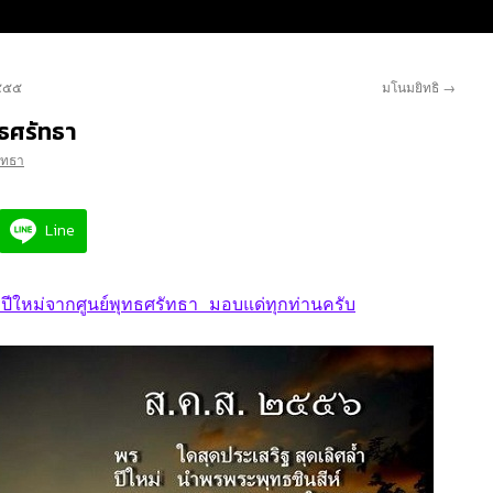
๒๕๕๕
มโนมยิทธิ
→
ธศรัทธา
รัทธา
Line
หม่จากศูนย์พุทธศรัทธา มอบแด่ทุกท่านครับ