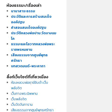
ห้องธรรมะ/เรื่องเล่า
นานาสาระธรรม
ประวัติและการสร้างสมเด็จ
องค์ปฐม
คำสอนสมเด็จองค์ปฐม
ประวัติหลวงพ่อปาน วัดบางนม
โค
ธรรมะและโอวาทหลวงพ่อพระ
ราชพรหมยาน
เสียงธรรมจากศูนย์พุทธ
ศรัทธา
บทสวดมนต์-พระคาถา
ลิ้งก์เว็บไซต์ที่เกี่ยวเนื่อง
ห้องหลวงพ่อฤาษีลิงดำ เว็บ
พลังจิต
เว็บทางพระนิพพาน
เว็บพลังจิต
เว็บวัดจันทาราม
เสียงธรรมจากศูนย์พุทธศรัทธา