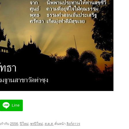
Line
ยกำกับ
2556
,
ปีใหม่
,
พรปีใหม่
,
ส.ค.ส.
คั่นหน้า
ลิงก์ถาวร