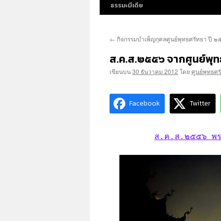
ธรรมะมีเดีย
←
กิจกรรมบำเพ็ญกุศลศูนย์พุทธศรัทธา ปี 
ส.ค.ส.๒๕๕๖ จากศูนย์พุท
เขียนบน
30 ธันวาคม 2012
โดย
ศูนย์พุทธศ
Facebook
Twitter
ส.ค.ส.๒๕๕๖ พรปีใ