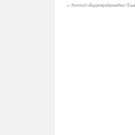
←
กิจกรรมบำเพ็ญกุศลศูนย์พุทธศรัทธา ปี 