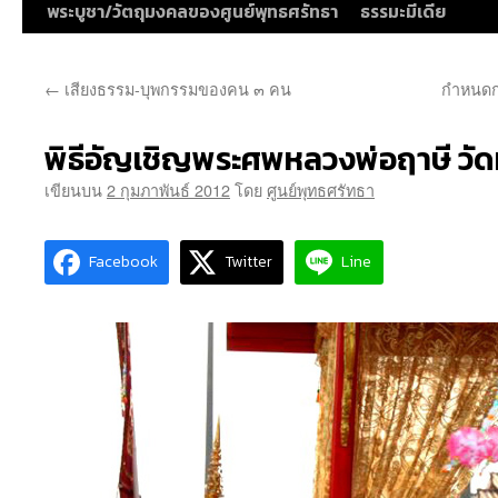
พระบูชา/วัตถุมงคลของศูนย์พุทธศรัทธา
ธรรมะมีเดีย
←
เสียงธรรม-บุพกรรมของคน ๓ คน
กำหนดก
พิธีอัญเชิญพระศพหลวงพ่อฤาษี วัดท
เขียนบน
2 กุมภาพันธ์ 2012
โดย
ศูนย์พุทธศรัทธา
Facebook
Twitter
Line