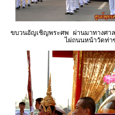
ขบวนอัญเชิญพระศพ ผ่านมาทางศา
ไผ่ถนนหน้าวัดท่าซ