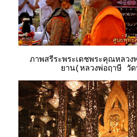
ภาพสรีระพระเดชพระคุณหลวง
ยาน(หลวงพ่อฤาษี วัดท