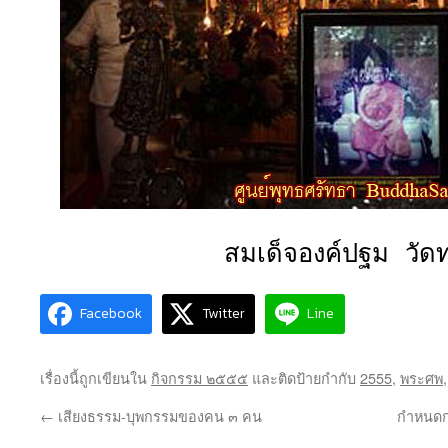
สมเด็จองค์ปฐม วัดท
Facebook
Twitter
Line
เรื่องนี้ถูกเขียนใน
กิจกรรม ๒๕๕๕
และติดป้ายกำกับ
2555
,
พระศพ
←
เสียงธรรม-บุพกรรมของคน ๓ คน
กำหนดก