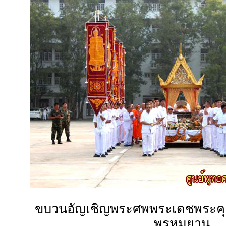
ขบวนอัญเชิญพระศพพระเดชพระค
พรหมยาน