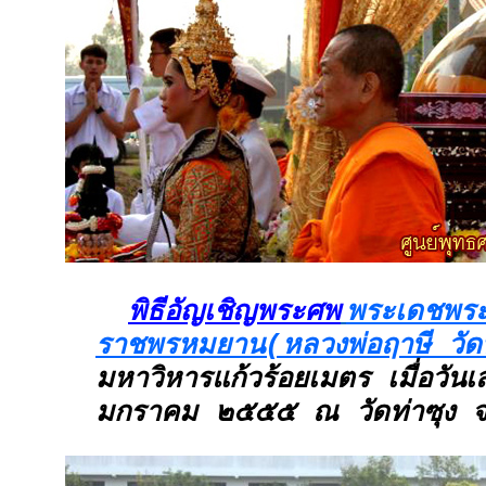
พิธีอัญเชิญพระศพ
พระเดชพระ
ราชพรหมยาน(หลวงพ่อฤาษี วัดท
มหาวิหารแก้วร้อยเมตร เมื่อวันเส
มกราคม ๒๕๕๕ ณ วัดท่าซุง จ.