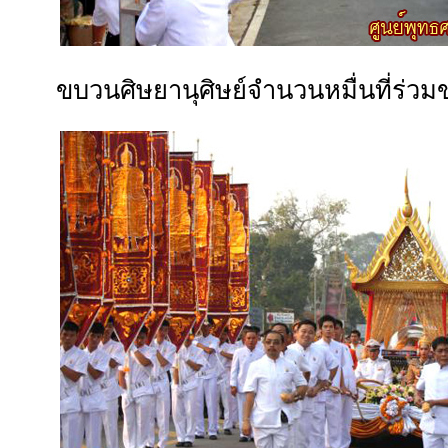
ขบวนศิษยานุศิษย์จำนวนหมื่นที่ร่