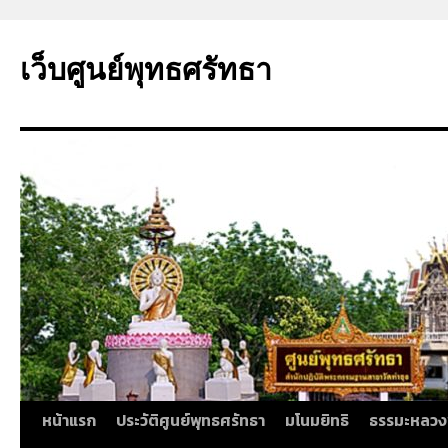
ข้าม
ไป
เว็บศูนย์พุทธศรัทธา
ยัง
เนื้อหา
หน้าแรก
ประวัติศูนย์พุทธศรัทธา
มโนมยิทธิ
ธรรมะหลวง