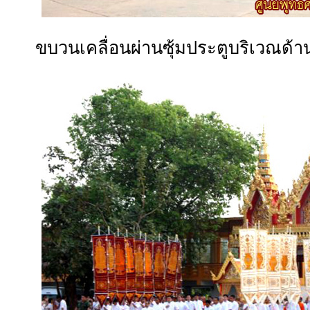
ขบวนเคลื่อนผ่านซุ้มประตูบริเวณด