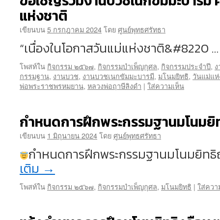
ขอเชิญร่วมงานบวชเนกขัมมะบารมี ครั
แห่งชาติ
เขียนบน
5 กรกฎาคม 2024
โดย
ศูนย์พุทธศรัทธา
“เนื่องในโอกาสวันแม่แห่งชาติ&#8220 
โพสท์ใน
กิจกรรม ๒๕๖๗
,
กิจกรรมบำเพ็ญกุศล
,
กิจกรรมประจำปี
,
ง
กรรมฐาน
,
งานบวช
,
งานบวชเนกขัมมะบารมี
,
มโนมยิทธิ
,
วันแม่แห
พ่อพระราชพรหมยาน
,
หลวงพ่อฤาษีลิงดำ
|
ใส่ความเห็น
กำหนดการฝึกพระกรรมฐานมโนมยิท
เขียนบน
1 มิถุนายน 2024
โดย
ศูนย์พุทธศรัทธา
กำหนดการฝึกพระกรรมฐานมโนมยิทธิณ
เติม
→
โพสท์ใน
กิจกรรม ๒๕๖๗
,
กิจกรรมบำเพ็ญกุศล
,
มโนมยิทธิ
|
ใส่ควา