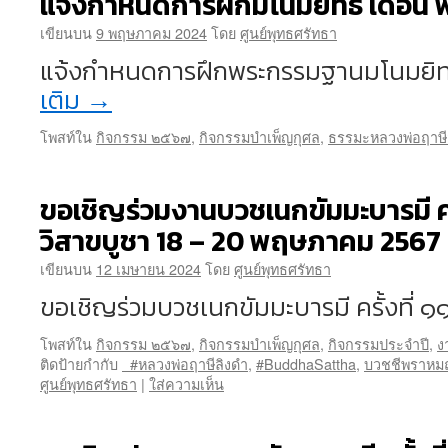
แจ้งกำหนดการฝึกมโนมยิทธิ เดือ
เขียนบน
9 พฤษภาคม 2024
โดย
ศูนย์พุทธศรัทธา
แจ้งกำหนดการฝึกพระกรรมฐานมโนมยิท
เติม
→
โพสท์ใน
กิจกรรม ๒๕๖๗
,
กิจกรรมบำเพ็ญกุศล
,
ธรรมะหลวงพ่อฤาษี
ขอเชิญร่วมงานบวชเนกขัมมะบารมี ครั
วิสาขบูชา 18 – 20 พฤษภาคม 2567
เขียนบน
12 เมษายน 2024
โดย
ศูนย์พุทธศรัทธา
ขอเชิญร่วมบวชเนกขัมมะบารมี ครั้งที่ ๑
โพสท์ใน
กิจกรรม ๒๕๖๗
,
กิจกรรมบำเพ็ญกุศล
,
กิจกรรมประจำปี
,
ง
ติดป้ายกำกับ
#หลวงพ่อฤาษีลิงดำ
,
#BuddhaSattha
,
บวชชีพราหม
ศูนย์พุทธศรัทธา
|
ใส่ความเห็น