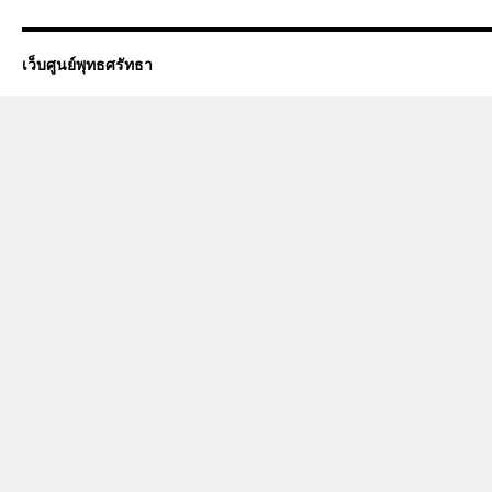
เว็บศูนย์พุทธศรัทธา