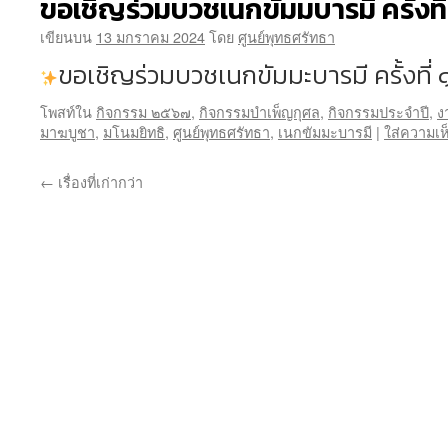
ขอเชิญร่วมบวชเนกขัมมบารมี ครั้งที
เขียนบน
13 มกราคม 2024
โดย
ศูนย์พุทธศรัทธา
ขอเชิญร่วมบวชเนกขัมมะบารมี ครั้งที่
โพสท์ใน
กิจกรรม ๒๕๖๗
,
กิจกรรมบำเพ็ญกุศล
,
กิจกรรมประจำปี
,
ง
มาฆบูชา
,
มโนมยิทธิ
,
ศูนย์พุทธศรัทธา
,
เนกขัมมะบารมี
|
ใส่ความเห
←
เรื่องที่เก่ากว่า