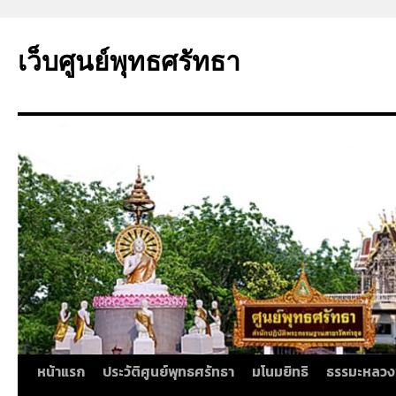
ข้าม
ไป
เว็บศูนย์พุทธศรัทธา
ยัง
เนื้อหา
หน้าแรก
ประวัติศูนย์พุทธศรัทธา
มโนมยิทธิ
ธรรมะหลวง