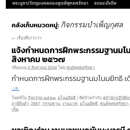
พระบูชา/วัตถุมงคลของศูนย์พุทธศรัทธา
ธรรมะมีเดีย
กิจกรรมบำเพ็ญกุศล
คลังเก็บหมวดหมู่:
←
เรื่องที่เก่ากว่า
แจ้งกำหนดการฝึกพระกรรมฐานมโนมย
สิงหาคม ๒๕๖๗
เขียนบน
5 สิงหาคม 2024
โดย
ศูนย์พุทธศรัทธา
กำหนดการฝึกพระกรรมฐานมโนมยิทธิ เด
→
โพสท์ใน
กิจกรรม ๒๕๖๗
,
มโนมยิทธิ
|
ติดป้ายกำกับ
#สำนักปฏิบัติ
ฤาษีลิงดำ
,
2567
,
กรรมฐาน
,
งานบวช
,
มโนมยิทธิ
,
ศูนย์พุทธศรัทธา
เห็น