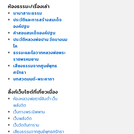
ห้องธรรมะ/เรื่องเล่า
นานาสาระธรรม
ประวัติและการสร้างสมเด็จ
องค์ปฐม
คำสอนสมเด็จองค์ปฐม
ประวัติหลวงพ่อปาน วัดบางนม
โค
ธรรมะและโอวาทหลวงพ่อพระ
ราชพรหมยาน
เสียงธรรมจากศูนย์พุทธ
ศรัทธา
บทสวดมนต์-พระคาถา
ลิ้งก์เว็บไซต์ที่เกี่ยวเนื่อง
ห้องหลวงพ่อฤาษีลิงดำ เว็บ
พลังจิต
เว็บทางพระนิพพาน
เว็บพลังจิต
เว็บวัดจันทาราม
เสียงธรรมจากศูนย์พุทธศรัทธา