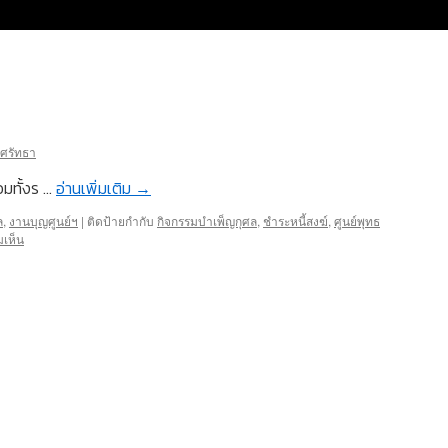
ธศรัทธา
อมทั้งร …
อ่านเพิ่มเติม
→
ล
,
งานบุญศูนย์ฯ
|
ติดป้ายกำกับ
กิจกรรมบำเพ็ญกุศล
,
ชำระหนี้สงฆ์
,
ศูนย์พุทธ
มเห็น