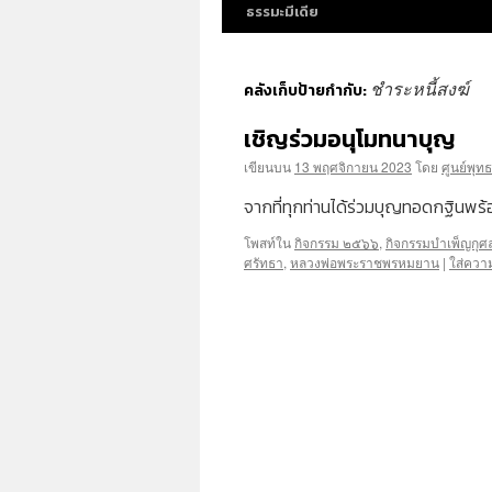
ธรรมะมีเดีย
ชำระหนี้สงฆ์
คลังเก็บป้ายกำกับ:
เชิญร่วมอนุโมทนาบุญ
เขียนบน
13 พฤศจิกายน 2023
โดย
ศูนย์พุท
จากที่ทุกท่านได้ร่วมบุญทอดกฐินพร้
โพสท์ใน
กิจกรรม ๒๕๖๖
,
กิจกรรมบำเพ็ญกุศ
ศรัทธา
,
หลวงพ่อพระราชพรหมยาน
|
ใส่ควา