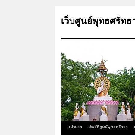
ข้าม
ไป
เว็บศูนย์พุทธศรัทธ
ยัง
เนื้อหา
หน้าแรก
ประวัติศูนย์พุทธศรัทธา