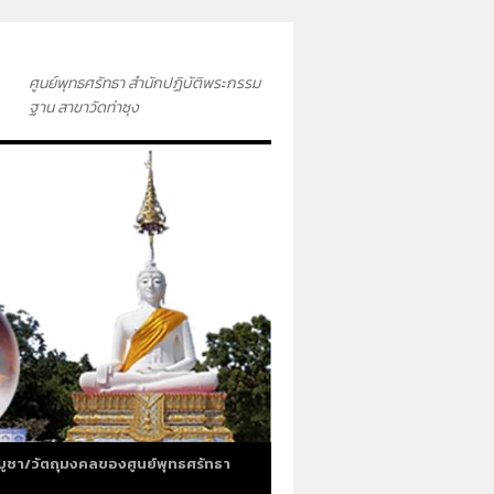
ศูนย์พุทธศรัทธา สำนักปฏิบัติพระกรรม
ฐาน สาขาวัดท่าซุง
บูชา/วัตถุมงคลของศูนย์พุทธศรัทธา