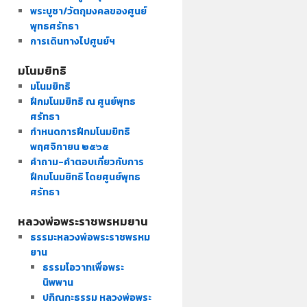
พระบูชา/วัตถุมงคลของศูนย์
พุทธศรัทธา
การเดินทางไปศูนย์ฯ
มโนมยิทธิ
มโนมยิทธิ
ฝึกมโนมยิทธิ ณ ศูนย์พุทธ
ศรัทธา
กำหนดการฝึกมโนมยิทธิ
พฤศจิกายน ๒๕๖๕
คำถาม-คำตอบเกี่ยวกับการ
ฝึกมโนมยิทธิ โดยศูนย์พุทธ
ศรัทธา
หลวงพ่อพระราชพรหมยาน
ธรรมะหลวงพ่อพระราชพรหม
ยาน
ธรรมโอวาทเพื่อพระ
นิพพาน
ปกิณกะธรรม หลวงพ่อพระ