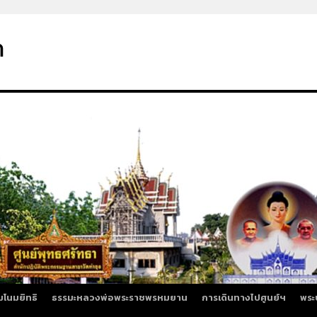
า
มโนมยิทธิ
ธรรมะหลวงพ่อพระราชพรหมยาน
การเดินทางไปศูนย์ฯ
พระ