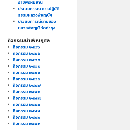
ราชพรหมยาน
ประสบการณ์ การปฏิบัติ
ธรรมหลวงพ่อฤๅษีฯ
ประสบการณ์ตายของ
หลวงพ่อฤๅษี วัดท่าซุง
กิจกรรมบำเพ็ญกุศล
กิจกรรม ๒๕๖๖
กิจกรรม ๒๕๖๕
กิจกรรม ๒๕๖๓
กิจกรรม ๒๕๖๒
กิจกรรม ๒๕๖๑
กิจกรรม ๒๕๖๐
กิจกรรม ๒๕๕๙
กิจกรรม ๒๕๕๘
กิจกรรม ๒๕๕๗
กิจกรรม ๒๕๕๖
กิจกรรม ๒๕๕๕
กิจกรรม ๒๕๕๔
กิจกรรม ๒๕๕๓