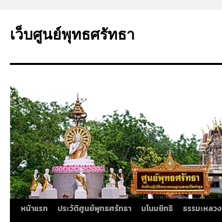
ข้าม
ไป
เว็บศูนย์พุทธศรัทธา
ยัง
เนื้อหา
หน้าแรก
ประวัติศูนย์พุทธศรัทธา
มโนมยิทธิ
ธรรมะหลวง