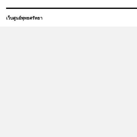
เว็บศูนย์พุทธศรัทธา