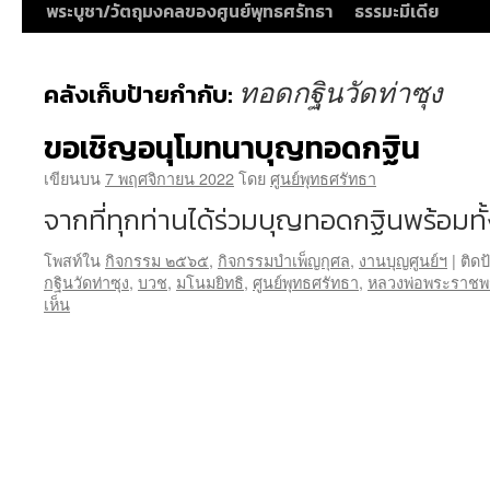
พระบูชา/วัตถุมงคลของศูนย์พุทธศรัทธา
ธรรมะมีเดีย
ทอดกฐินวัดท่าซุง
คลังเก็บป้ายกำกับ:
ขอเชิญอนุโมทนาบุญทอดกฐิน
เขียนบน
7 พฤศจิกายน 2022
โดย
ศูนย์พุทธศรัทธา
จากที่ทุกท่านได้ร่วมบุญทอดกฐินพร้อมทั
โพสท์ใน
กิจกรรม ๒๕๖๕
,
กิจกรรมบำเพ็ญกุศล
,
งานบุญศูนย์ฯ
|
ติดป
กฐินวัดท่าซุง
,
บวช
,
มโนมยิทธิ
,
ศูนย์พุทธศรัทธา
,
หลวงพ่อพระราช
เห็น