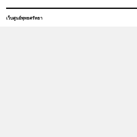
เว็บศูนย์พุทธศรัทธา