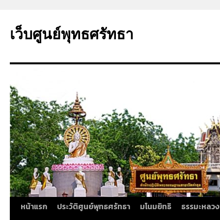
ข้าม
ไป
เว็บศูนย์พุทธศรัทธา
ยัง
เนื้อหา
หน้าแรก
ประวัติศูนย์พุทธศรัทธา
มโนมยิทธิ
ธรรมะหลวง