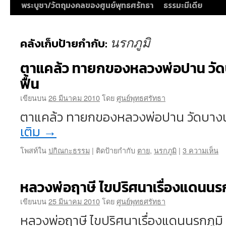
พระบูชา/วัตถุมงคลของศูนย์พุทธศรัทธา
ธรรมะมีเดีย
นรกภูมิ
คลังเก็บป้ายกำกับ:
ตาแคล้ว ทายกของหลวงพ่อปาน วัด
ฟื้น
เขียนบน
26 มีนาคม 2010
โดย
ศูนย์พุทธศรัทธา
ตาแคล้ว ทายกของหลวงพ่อปาน วัดบาง
เติม
→
โพสท์ใน
ปกิณกะธรรม
|
ติดป้ายกำกับ
ตาย
,
นรกภูมิ
|
3 ความเห็น
หลวงพ่อฤาษี ไขปริศนาเรื่องแดนนรก
เขียนบน
25 มีนาคม 2010
โดย
ศูนย์พุทธศรัทธา
หลวงพ่อฤาษี ไขปริศนาเรื่องแดนนรกภูมิ ท