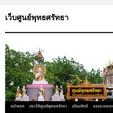
ข้าม
ไป
เว็บศูนย์พุทธศรัทธา
ยัง
เนื้อหา
หน้าแรก
ประวัติศูนย์พุทธศรัทธา
มโนมยิทธิ
ธรรมะหลวง