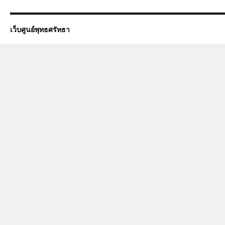
เว็บศูนย์พุทธศรัทธา