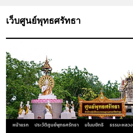
ข้าม
ไป
เว็บศูนย์พุทธศรัทธา
ยัง
เนื้อหา
หน้าแรก
ประวัติศูนย์พุทธศรัทธา
มโนมยิทธิ
ธรรมะหลวง