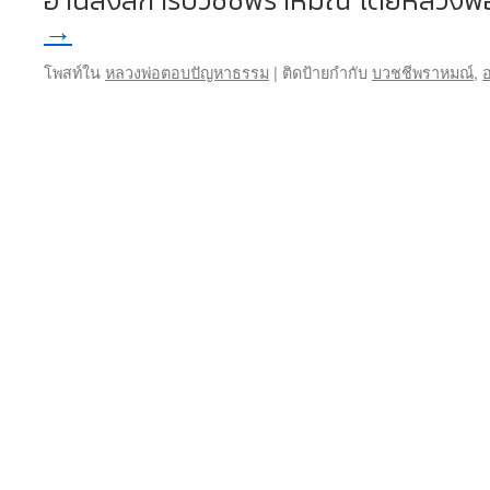
อานิสงส์การบวชชีพราหมณ์ โดยหลวงพ่อ
→
โพสท์ใน
หลวงพ่อตอบปัญหาธรรม
|
ติดป้ายกำกับ
บวชชีพราหมณ์
,
อ