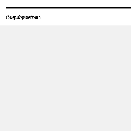
เว็บศูนย์พุทธศรัทธา