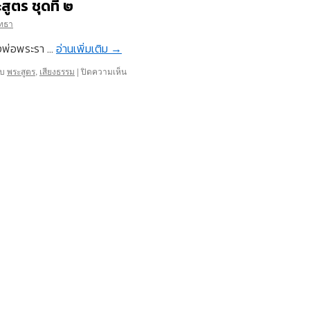
ตร ชุดที่ ๒
ัทธา
วงพ่อพระรา …
อ่านเพิ่มเติม
→
บน
ับ
พระสูตร
,
เสียงธรรม
|
ปิดความเห็น
เสียง
ธรรม-
ธรรมะ
จาก
พระ
สูตร
ชุด
ที่
๒