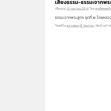
เสียงธรรม-ธรรมะจากพระสู
เขียนบน
12 เมษายน 2010
โดย
ศูนย์พุทธศร
ธรรมะจากพระสูตร ชุดที่ ๒ โดยหล
โพสท์ใน
หลวงพ่อฤๅษี วัดท่าซุง
|
ติดป้ายกำก