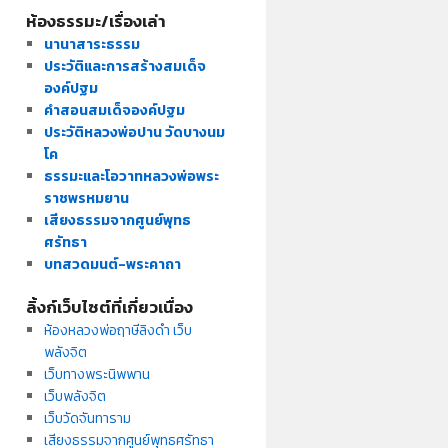
ห้องธรรมะ/เรื่องเล่า
นานาสาระธรรม
ประวัติและการสร้างสมเด็จ
องค์ปฐม
คำสอนสมเด็จองค์ปฐม
ประวัติหลวงพ่อปาน วัดบางนม
โค
ธรรมะและโอวาทหลวงพ่อพระ
ราชพรหมยาน
เสียงธรรมจากศูนย์พุทธ
ศรัทธา
บทสวดมนต์-พระคาถา
ลิ้งก์เว็บไซต์ที่เกี่ยวเนื่อง
ห้องหลวงพ่อฤาษีลิงดำ เว็บ
พลังจิต
เว็บทางพระนิพพาน
เว็บพลังจิต
เว็บวัดจันทาราม
เสียงธรรมจากศูนย์พุทธศรัทธา