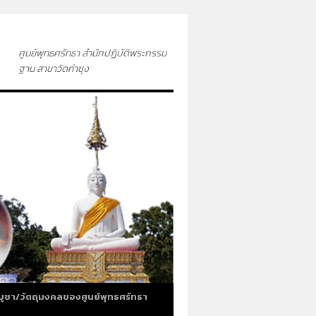
ศูนย์พุทธศรัทธา สำนักปฏิบัติพระกรรม
ฐาน สาขาวัดท่าซุง
บูชา/วัตถุมงคลของศูนย์พุทธศรัทธา