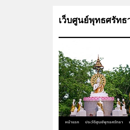
ข้าม
ไป
เว็บศูนย์พุทธศรัทธ
ยัง
เนื้อหา
หน้าแรก
ประวัติศูนย์พุทธศรัทธา