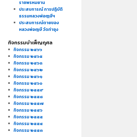
ราชพรหมยาน
ประสบการณ์ การปฏิบัติ
ธรรมหลวงพ่อฤๅษีฯ
ประสบการณ์ตายของ
หลวงพ่อฤๅษี วัดท่าซุง
กิจกรรมบำเพ็ญกุศล
กิจกรรม ๒๕๖๖
กิจกรรม ๒๕๖๕
กิจกรรม ๒๕๖๓
กิจกรรม ๒๕๖๒
กิจกรรม ๒๕๖๑
กิจกรรม ๒๕๖๐
กิจกรรม ๒๕๕๙
กิจกรรม ๒๕๕๘
กิจกรรม ๒๕๕๗
กิจกรรม ๒๕๕๖
กิจกรรม ๒๕๕๕
กิจกรรม ๒๕๕๔
กิจกรรม ๒๕๕๓