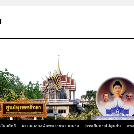
า
มโนมยิทธิ
ธรรมะหลวงพ่อพระราชพรหมยาน
การเดินทางไปศูนย์ฯ
พระ