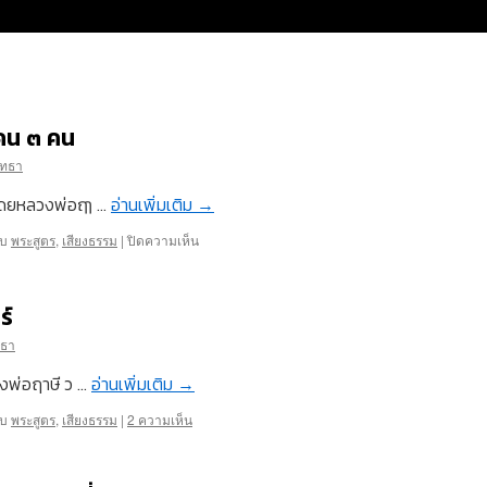
คน ๓ คน
ัทธา
โดยหลวงพ่อฤๅ …
อ่านเพิ่มเติม
→
บน
ับ
พระสูตร
,
เสียงธรรม
|
ปิดความเห็น
เสียง
ธรรม-
บุพกรรม
ร์
ของ
คน
ทธา
๓
คน
งพ่อฤาษี ว …
อ่านเพิ่มเติม
→
ับ
พระสูตร
,
เสียงธรรม
|
2 ความเห็น