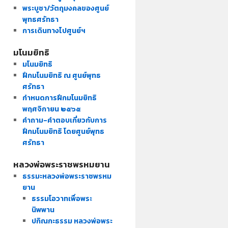
พระบูชา/วัตถุมงคลของศูนย์
พุทธศรัทธา
การเดินทางไปศูนย์ฯ
มโนมยิทธิ
มโนมยิทธิ
ฝึกมโนมยิทธิ ณ ศูนย์พุทธ
ศรัทธา
กำหนดการฝึกมโนมยิทธิ
พฤศจิกายน ๒๕๖๕
คำถาม-คำตอบเกี่ยวกับการ
ฝึกมโนมยิทธิ โดยศูนย์พุทธ
ศรัทธา
หลวงพ่อพระราชพรหมยาน
ธรรมะหลวงพ่อพระราชพรหม
ยาน
ธรรมโอวาทเพื่อพระ
นิพพาน
ปกิณกะธรรม หลวงพ่อพระ