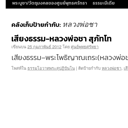
พระบูชา/วัตถุมงคลของศูนย์พุทธศรัทธา
ธรรมะมีเดีย
หลวงพ่อชา
คลังเก็บป้ายกำกับ:
เสียงธรรม-หลวงพ่อชา สุภัทโท
เขียนบน
25 กุมภาพันธ์ 2012
โดย
ศูนย์พุทธศรัทธา
เสียงธรรม–พระโพธิญาณเถระ(หลวงพ่อ
โพสท์ใน
ธรรมโอวาทพระสุปฏิปันโน
|
ติดป้ายกำกับ
หลวงพ่อชา
,
เส