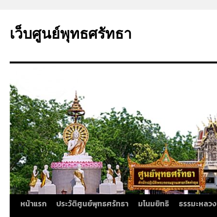
ข้าม
ไป
เว็บศูนย์พุทธศรัทธา
ยัง
เนื้อหา
หน้าแรก
ประวัติศูนย์พุทธศรัทธา
มโนมยิทธิ
ธรรมะหลวง