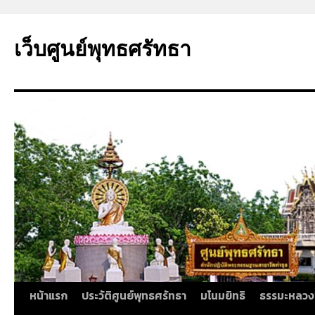
ข้าม
ไป
เว็บศูนย์พุทธศรัทธา
ยัง
เนื้อหา
หน้าแรก
ประวัติศูนย์พุทธศรัทธา
มโนมยิทธิ
ธรรมะหลวง