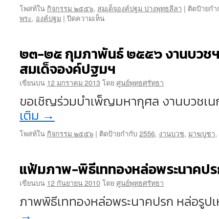
โพสท์ใน
กิจกรรม ๒๕๕๖
,
สมเด็จองค์ปฐม ปางพุทธลีลา
|
ติดป้ายกำ
ชำระ
บน
พระ
,
องค์ปฐม
|
ปิดความเห็น
หนี้
ภาพ
สงฆ์
พิธี
เท
๒๓-๒๕ กุมภาพันธ์ ๒๕๕๖ งานบวชฯแ
ทองหล่อ
สมเด็จองค์ปฐมฯ
สมเด็จ
องค์
เขียนบน
12 มกราคม 2013
โดย
ศูนย์พุทธศรัทธา
ปฐม
ปาง
ขอเชิญร่วมบำเพ็ญมหากุศล งานบวชเน
พุทธ
เติม
→
ลีลา
โพสท์ใน
กิจกรรม ๒๕๕๖
|
ติดป้ายกำกับ
2556
,
งานบวช
,
มาฆบูชา
,
แฟ้มภาพ-พิธีเททองหล่อพระนาคปร
เขียนบน
12 กันยายน 2010
โดย
ศูนย์พุทธศรัทธา
ภาพพิธีเททองหล่อพระนาคปรก หล่อรูป
→