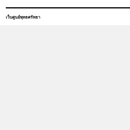
เว็บศูนย์พุทธศรัทธา