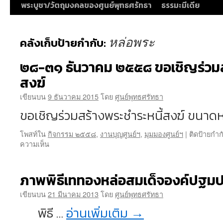
พระบูชา/วัตถุมงคลของศูนย์พุทธศรัทธา
ธรรมะมีเดีย
หล่อพระ
คลังเก็บป้ายกำกับ:
๒๘-๓๑ ธันวาคม ๒๕๕๘ ขอเชิญร่วมส
สงฆ์
เขียนบน
9 ธันวาคม 2015
โดย
ศูนย์พุทธศรัทธา
ขอเชิญร่วมสร้างพระชำระหนี้สงฆ์ ขนาด
โพสท์ใน
กิจกรรม ๒๕๕๘
,
งานบุญศูนย์ฯ
,
มุมมองศูนย์ฯ
|
ติดป้ายกำก
บน
ความเห็น
๒๘-๓๑
ธันวาคม
๒๕๕๘
ภาพพิธีเททองหล่อสมเด็จองค์ปฐมป
ขอ
เชิญ
เขียนบน
21 มีนาคม 2013
โดย
ศูนย์พุทธศรัทธา
ร่วม
พิธี …
อ่านเพิ่มเติม
→
สร้าง
พระ