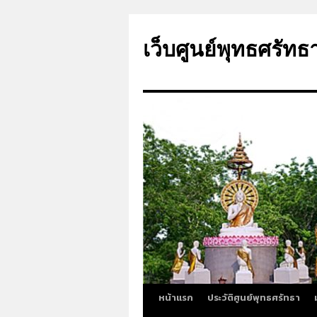
ข้าม
ไป
เว็บศูนย์พุทธศรัทธ
ยัง
เนื้อหา
หน้าแรก
ประวัติศูนย์พุทธศรัทธา