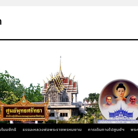
า
มโนมยิทธิ
ธรรมะหลวงพ่อพระราชพรหมยาน
การเดินทางไปศูนย์ฯ
พระ