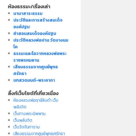
ห้องธรรมะ/เรื่องเล่า
นานาสาระธรรม
ประวัติและการสร้างสมเด็จ
องค์ปฐม
คำสอนสมเด็จองค์ปฐม
ประวัติหลวงพ่อปาน วัดบางนม
โค
ธรรมะและโอวาทหลวงพ่อพระ
ราชพรหมยาน
เสียงธรรมจากศูนย์พุทธ
ศรัทธา
บทสวดมนต์-พระคาถา
ลิ้งก์เว็บไซต์ที่เกี่ยวเนื่อง
ห้องหลวงพ่อฤาษีลิงดำ เว็บ
พลังจิต
เว็บทางพระนิพพาน
เว็บพลังจิต
เว็บวัดจันทาราม
เสียงธรรมจากศูนย์พุทธศรัทธา