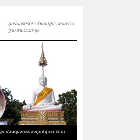
ศูนย์พุทธศรัทธา สำนักปฏิบัติพระกรรม
ฐาน สาขาวัดท่าซุง
บูชา/วัตถุมงคลของศูนย์พุทธศรัทธา