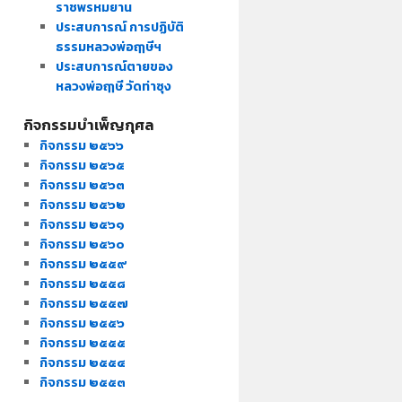
ราชพรหมยาน
ประสบการณ์ การปฏิบัติ
ธรรมหลวงพ่อฤๅษีฯ
ประสบการณ์ตายของ
หลวงพ่อฤๅษี วัดท่าซุง
กิจกรรมบำเพ็ญกุศล
กิจกรรม ๒๕๖๖
กิจกรรม ๒๕๖๕
กิจกรรม ๒๕๖๓
กิจกรรม ๒๕๖๒
กิจกรรม ๒๕๖๑
กิจกรรม ๒๕๖๐
กิจกรรม ๒๕๕๙
กิจกรรม ๒๕๕๘
กิจกรรม ๒๕๕๗
กิจกรรม ๒๕๕๖
กิจกรรม ๒๕๕๕
กิจกรรม ๒๕๕๔
กิจกรรม ๒๕๕๓