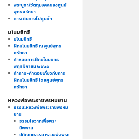
พระบูชา/วัตถุมงคลของศูนย์
พุทธศรัทธา
การเดินทางไปศูนย์ฯ
มโนมยิทธิ
มโนมยิทธิ
ฝึกมโนมยิทธิ ณ ศูนย์พุทธ
ศรัทธา
กำหนดการฝึกมโนมยิทธิ
พฤศจิกายน ๒๕๖๕
คำถาม-คำตอบเกี่ยวกับการ
ฝึกมโนมยิทธิ โดยศูนย์พุทธ
ศรัทธา
หลวงพ่อพระราชพรหมยาน
ธรรมะหลวงพ่อพระราชพรหม
ยาน
ธรรมโอวาทเพื่อพระ
นิพพาน
ปกิณกะธรรม หลวงพ่อพระ