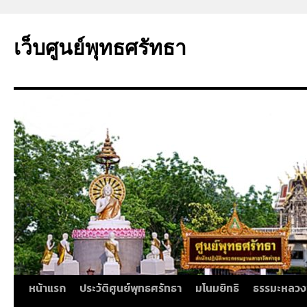
ข้าม
ไป
เว็บศูนย์พุทธศรัทธา
ยัง
เนื้อหา
หน้าแรก
ประวัติศูนย์พุทธศรัทธา
มโนมยิทธิ
ธรรมะหลวง