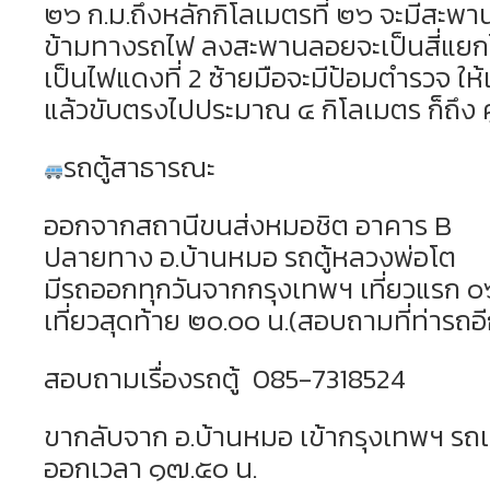
๒๖ ก.ม.ถึงหลักกิโลเมตรที่ ๒๖ จะมีสะพ
ข้ามทางรถไฟ ลงสะพานลอยจะเป็นสี่แย
เป็นไฟแดงที่ 2 ซ้ายมือจะมีป้อมตำรวจ ให้เ
แล้วขับตรงไปประมาณ ๔ กิโลเมตร ก็ถึง 
รถตู้สาธารณะ
ออกจากสถานีขนส่งหมอชิต อาคาร B
ปลายทาง อ.บ้านหมอ รถตู้หลวงพ่อโต
มีรถออกทุกวันจากกรุงเทพฯ เที่ยวแรก ๐
เที่ยวสุดท้าย ๒๐.๐๐ น.(สอบถามที่ท่ารถอี
สอบถามเรื่องรถตู้ 085-7318524
ขากลับจาก อ.บ้านหมอ เข้ากรุงเทพฯ รถเท
ออกเวลา ๑๗.๕๐ น.