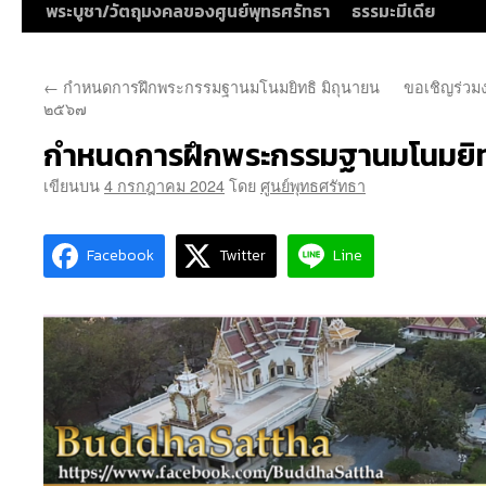
พระบูชา/วัตถุมงคลของศูนย์พุทธศรัทธา
ธรรมะมีเดีย
←
กำหนดการฝึกพระกรรมฐานมโนมยิทธิ มิถุนายน
ขอเชิญร่วมง
๒๕๖๗
กำหนดการฝึกพระกรรมฐานมโนมยิ
เขียนบน
4 กรกฎาคม 2024
โดย
ศูนย์พุทธศรัทธา
Facebook
Twitter
Line