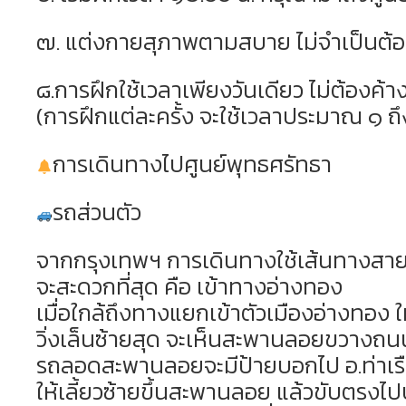
๗. แต่งกายสุภาพตามสบาย ไม่จำเป็นต้อ
๘.การฝึกใช้เวลาเพียงวันเดียว ไม่ต้องค้า
(การฝึกแต่ละครั้ง จะใช้เวลาประมาณ ๑ ถึง
การเดินทางไปศูนย์พุทธศรัทธา
รถส่วนตัว
จากกรุงเทพฯ การเดินทางใช้เส้นทางสาย
จะสะดวกที่สุด คือ เข้าทางอ่างทอง
เมื่อใกล้ถึงทางแยกเข้าตัวเมืองอ่างทอง ใ
วิ่งเล็นซ้ายสุด จะเห็นสะพานลอยขวางถนนอ
รถลอดสะพานลอยจะมีป้ายบอกไป อ.ท่าเร
ให้เลี้ยวซ้ายขึ้นสะพานลอย แล้วขับตรง