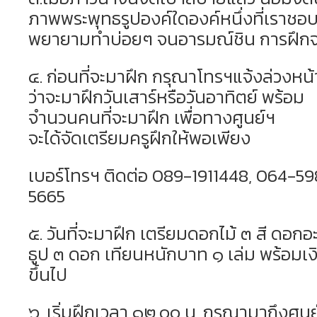
ภาพพระพุทธรูปองค์ใดองค์หนึ่งที่เราชอ
พยายามทำบ่อยๆ จนอารมณ์ชิน การฝึกจะ
๔. ก่อนที่จะมาฝึก กรุณาโทรฯแจ้งล่วงหน้
ว่าจะมาฝึกวันเสาร์หรือวันอาทิตย์ พร้อม
จำนวนคนที่จะมาฝึก เพื่อทางศูนย์ฯ
จะได้จัดเตรียมครูฝึกให้พอเพียง
เบอร์โทรฯ ติดต่อ 089-1911448, 064-5
5665
๕. วันที่จะมาฝึก เตรียมดอกไม้ ๓ สี ดอกอะไ
ธูป ๓ ดอก เทียนหนักบาท ๑ เล่ม พร้อมเง
ขึ้นไป
๖. เริ่มฝึกเวลา ๑๒.๐๐ น. กรุณามาถึงศูนย