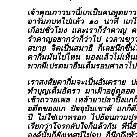
เจ้าคุณภาวนานี้แกเป็นคนพูดยาว
อารัมภบทไปแล้ว ๑๐ นาที แกไปว่
เกือบชั่วโมง และเราก็รำคาญ ค
รำคาญอยากว่าก็ว่าไป เวลาเขาว
สบาย จิตเป็นสมาธิ ก็เลยนึกขึ้นไ
ตากิ่มมันไปไหน มองแล้วไม่เห็
พวกผีเปรตมายืนเต็มรอบศาลาไ
เราสงสัยตากิ่มจะเป็นอันตราย ป
ทำบุญเต็มอัตรา มาเฝ้าอยู่ตลอ
เช้าถวายเพล เหล้ายาปลาปิ้งแกก็ไ
อดีตของแก ปัจจุบันเขาดี แกก
ปี ไม่ใช่เบาหรอก ไปย้อนถามประว
เรียกว่าโจรกลับใจก็แล้วกัน ทีนี้ย
องค์นั้นก็ยังเทศน์ไม่จบ ก็นึกถึ