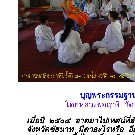
บุญพระกรรมฐา
โดยหลวงพ่อฤๅษี วัดท
เมื่อปี ๒๕๐๔ อาตมาไปเทศน์ที่อ
จังหวัดชัยนาท มีตาอะไรหรือ อีตา