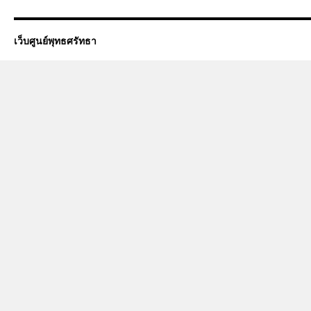
เว็บศูนย์พุทธศรัทธา