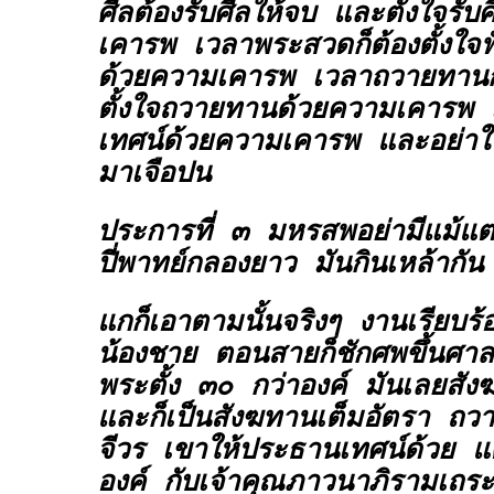
ศีลต้องรับศีลให้จบ และตั้งใจรับ
เคารพ เวลาพระสวดก็ต้องตั้งใ
ด้วยความเคารพ เวลาถวายทานก็
ตั้งใจถวายทานด้วยความเคารพ 
เทศน์ด้วยความเคารพ และอย่าให้
มาเจือปน
ประการที่ ๓ มหรสพอย่ามีแม้แต่ป
ปี่พาทย์กลองยาว มันกินเหล้ากัน
แกก็เอาตามนั้นจริงๆ งานเรียบร
น้องชาย ตอนสายก็ชักศพขึ้นศาล
พระตั้ง ๓๐ กว่าองค์ มันเลยสั
และก็เป็นสังฆทานเต็มอัตรา ถว
จีวร เขาให้ประธานเทศน์ด้วย แต
องค์ กับเจ้าคุณภาวนาภิรามเถร