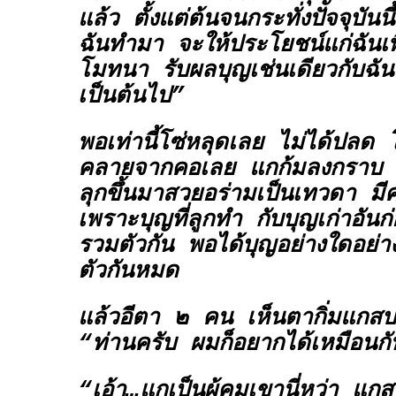
แล้ว ตั้งแต่ต้นจนกระทั่งปัจจุบันนี
ฉันทำมา จะให้ประโยชน์แก่ฉันเ
โมทนา รับผลบุญเช่นเดียวกับฉัน ต
เป็นต้นไป”
พอเท่านี้โซ่หลุดเลย ไม่ได้ปลด 
คลายจากคอเลย แกก้มลงกราบ พอ
ลุกขึ้นมาสวยอร่ามเป็นเทวดา ม
เพราะบุญที่ลูกทำ กับบุญเก่าอันก
รวมตัวกัน พอได้บุญอย่างใดอย่าง
ตัวกันหมด
แล้วอีตา ๒ คน เห็นตากิ่มแกสบ
“ท่านครับ ผมก็อยากได้เหมือนก
“เอ้า…แกเป็นผู้คุมเขานี่หว่า แก