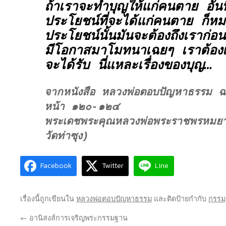
ถ้าเราจะทำบุญให้แก่คนตาย อันน
ประโยชน์ที่จะได้แก่คนตาย ก็หมา
ประโยชน์นั้นมันจะต้องถึงเราก่
มีโอกาสมาโมทนาเฉยๆ เราต้องเป็
จะได้รับ นี่แหละเรื่องของบุญ…
จากหนังสือ หลวงพ่อตอบปัญหาธรรม ฉบ
หน้า ๑๒๐-๑๒๔
พระเดชพระคุณหลวงพ่อพระราชพรหมยา
วัดท่าซุง)
Facebook
Twitter
Line
เรื่องนี้ถูกเขียนใน
หลวงพ่อตอบปัญหาธรรม
และติดป้ายกำกับ
กรรม
←
อานิสงส์การเจริญพระกรรมฐาน