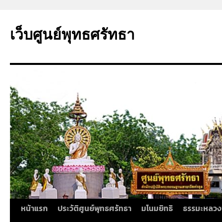
ข้าม
ไป
เว็บศูนย์พุทธศรัทธา
ยัง
เนื้อหา
หน้าแรก
ประวัติศูนย์พุทธศรัทธา
มโนมยิทธิ
ธรรมะหลวง