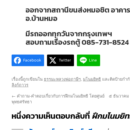
ออกจากสถานีขนส่งหมอชิต อาคา
อ.บ้านหมอ
มีรถออกทุกวันจากกรุงเทพฯ
สอบถามเรื่องรถตู้ 085-731-8524
Facebook
Twitter
Line
เรื่องนี้ถูกเขียนใน
ธรรมะหลวงพ่อฤาษีฯ
,
มโนมยิทธิ
และติดป้ายกำก
ลิงก์ถาวร
←
คำถาม-คำตอบเกี่ยวกับการฝึกมโนมยิทธิ โดยศูนย์
๕ ธันวาคม 
พุทธศรัทธา
หนึ่งความเห็นตอบกลับที่
ฝึกมโนมยิท