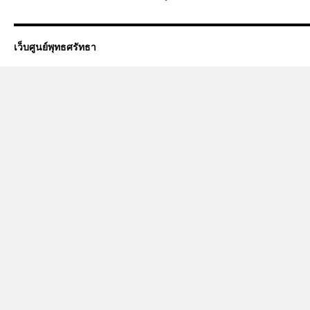
เว็บศูนย์พุทธศรัทธา