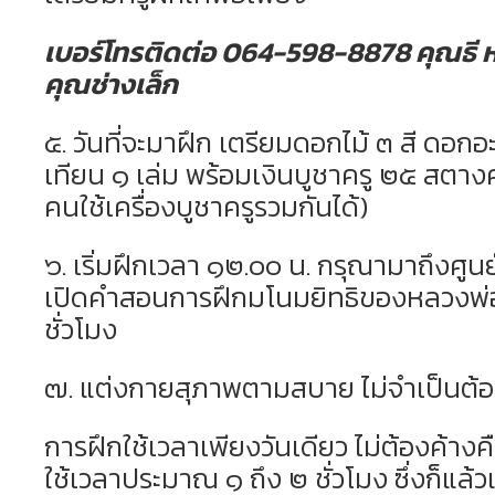
เบอร์โทรติดต่อ 064-598-8878 คุณธี 
คุณช่างเล็ก
๕. วันที่จะมาฝึก เตรียมดอกไม้ ๓ สี ดอกอะ
เทียน ๑ เล่ม พร้อมเงินบูชาครู ๒๕ สตางค
คนใช้เครื่องบูชาครูรวมกันได้)
๖. เริ่มฝึกเวลา ๑๒.๐๐ น. กรุณามาถึงศูนย
เปิดคำสอนการฝึกมโนมยิทธิของหลวงพ่อฤ
ชั่วโมง
๗. แต่งกายสุภาพตามสบาย ไม่จำเป็นต้อ
การฝึกใช้เวลาเพียงวันเดียว ไม่ต้องค้างค
ใช้เวลาประมาณ ๑ ถึง ๒ ชั่วโมง ซึ่งก็แล้วแ