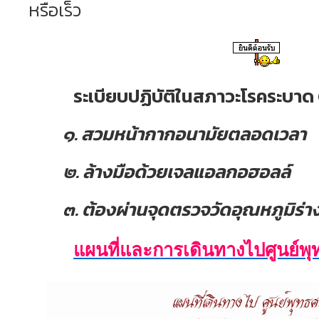
หรือเร็ว
ระเบียบปฏิบัติในสภาวะโรคระบา
๑. สวมหน้ากากอนามัยตลอดเวลา
๒. ล้างมือด้วยเจลแอลกอฮอลล์
๓. ต้องผ่านจุดตรวจวัดอุณหภูมิร่
แผนที่และการเดินทางไปศูนย์พ