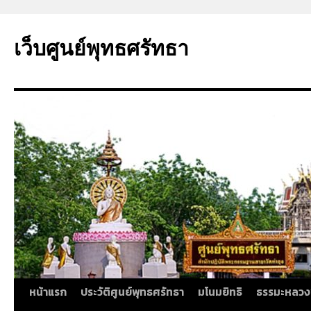
ข้าม
ไป
เว็บศูนย์พุทธศรัทธา
ยัง
เนื้อหา
หน้าแรก
ประวัติศูนย์พุทธศรัทธา
มโนมยิทธิ
ธรรมะหลวง