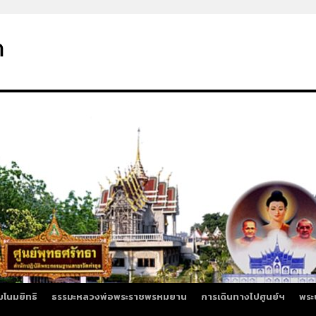
า
มโนมยิทธิ
ธรรมะหลวงพ่อพระราชพรหมยาน
การเดินทางไปศูนย์ฯ
พระ