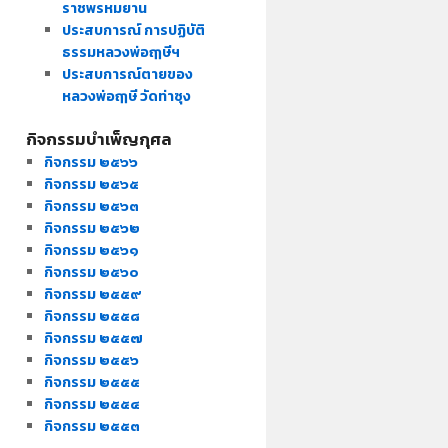
ราชพรหมยาน
ประสบการณ์ การปฏิบัติ
ธรรมหลวงพ่อฤๅษีฯ
ประสบการณ์ตายของ
หลวงพ่อฤๅษี วัดท่าซุง
กิจกรรมบำเพ็ญกุศล
กิจกรรม ๒๕๖๖
กิจกรรม ๒๕๖๕
กิจกรรม ๒๕๖๓
กิจกรรม ๒๕๖๒
กิจกรรม ๒๕๖๑
กิจกรรม ๒๕๖๐
กิจกรรม ๒๕๕๙
กิจกรรม ๒๕๕๘
กิจกรรม ๒๕๕๗
กิจกรรม ๒๕๕๖
กิจกรรม ๒๕๕๕
กิจกรรม ๒๕๕๔
กิจกรรม ๒๕๕๓