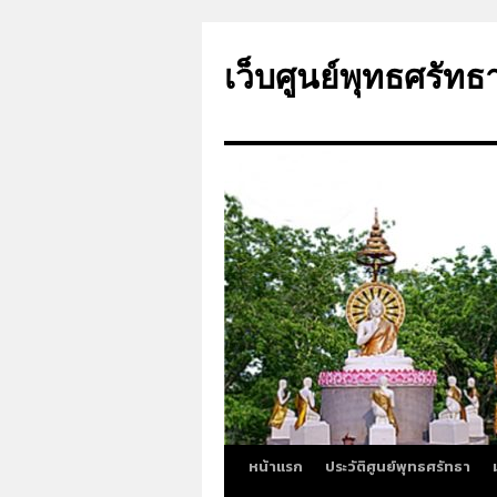
ข้าม
ไป
เว็บศูนย์พุทธศรัทธ
ยัง
เนื้อหา
หน้าแรก
ประวัติศูนย์พุทธศรัทธา