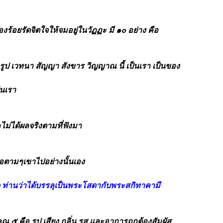
่องร้อยรัดจิตใจให้จมอยู่ในวัฏฏะ มี ๑๐ อย่าง คือ
อ รูป เวทนา สัญญา สังขาร วิญญาณ นี้ เป็นเรา เป็นของ
ในเรา
ไม่ได้ผลจริงตามที่ฟังมา
่ถือตามๆเขาไปอย่างนั้นเอง
าด ท่านว่าได้บรรลุเป็นพระโสดากับพระสกิทาคามี
 ๕ คือ รูป เสียง กลิ่น รส และอาการถูกต้องสัมผัส