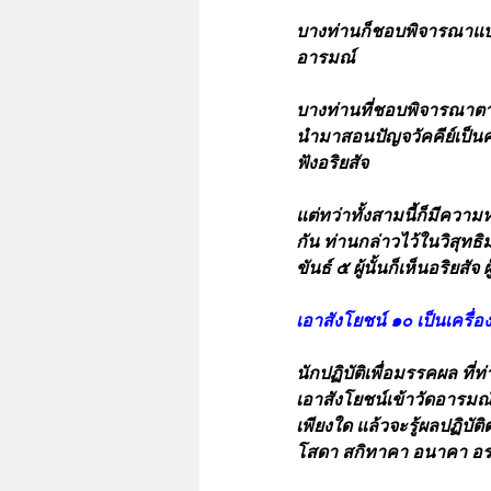
บางท่านก็ชอบพิจารณาแบ
อารมณ์
บางท่านที่ชอบพิจารณาตา
นำมาสอนปัญจวัคคีย์เป็นค
ฟังอริยสัจ
แต่ทว่าทั้งสามนี้ก็มีควา
กัน ท่านกล่าวไว้ในวิสุ
ขันธ์ ๕ ผู้นั้นก็เห็นอริยสัจ 
เอาสังโยชน์ ๑๐ เป็นเครื่
นักปฏิบัติเพื่อมรรคผล ที
เอาสังโยชน์เข้าวัดอารมณ์เ
เพียงใด แล้วจะรู้ผลปฏิบัต
โสดา สกิทาคา อนาคา อร