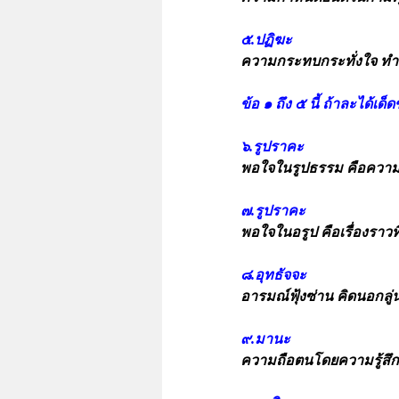
๕.ปฏิฆะ
ความกระทบกระทั่งใจ ทำใ
ข้อ ๑ ถึง ๕ นี้ ถ้าละได้เ
๖.รูปราคะ
พอใจในรูปธรรม คือความ
๗.รูปราคะ
พอใจในอรูป คือเรื่องราวท
๘.อุทธัจจะ
อารมณ์ฟุ้งซ่าน คิดนอกลู
๙.มานะ
ความถือตนโดยความรู้สึกว