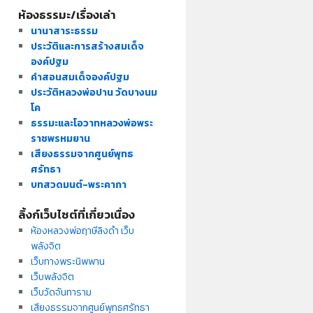
ห้องธรรมะ/เรื่องเล่า
นานาสาระธรรม
ประวัติและการสร้างสมเด็จ
องค์ปฐม
คำสอนสมเด็จองค์ปฐม
ประวัติหลวงพ่อปาน วัดบางนม
โค
ธรรมะและโอวาทหลวงพ่อพระ
ราชพรหมยาน
เสียงธรรมจากศูนย์พุทธ
ศรัทธา
บทสวดมนต์-พระคาถา
ลิ้งก์เว็บไซต์ที่เกี่ยวเนื่อง
ห้องหลวงพ่อฤาษีลิงดำ เว็บ
พลังจิต
เว็บทางพระนิพพาน
เว็บพลังจิต
เว็บวัดจันทาราม
เสียงธรรมจากศูนย์พุทธศรัทธา