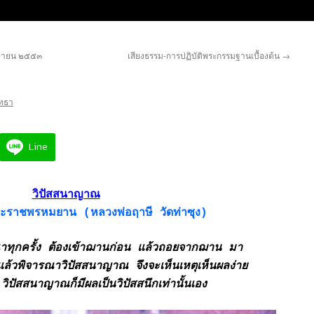
มษายน ๒๕๕๓
เสียงธรรม-การปฏิบัติพระกรรมฐานเบื้องต้น
→
ัทธา
Line
วิปัสสนาญาณ
ะราชพรหมยาน (หลวงพ่อฤาษี วัดท่าซุง)
ณาทุกครั้ง ต้องเข้าฌานก่อน แล้วถอยจากฌาน มา
แล้วพิจารณาวิปัสสนาญาณ จึงจะเห็นเหตุเห็นผลง่าย
ิปัสสนาญาณก็มีผลเป็นวิปัสสนึกเท่านั้นเอง