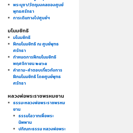
พระบูชา/วัตถุมงคลของศูนย์
พุทธศรัทธา
การเดินทางไปศูนย์ฯ
มโนมยิทธิ
มโนมยิทธิ
ฝึกมโนมยิทธิ ณ ศูนย์พุทธ
ศรัทธา
กำหนดการฝึกมโนมยิทธิ
พฤศจิกายน ๒๕๖๕
คำถาม-คำตอบเกี่ยวกับการ
ฝึกมโนมยิทธิ โดยศูนย์พุทธ
ศรัทธา
หลวงพ่อพระราชพรหมยาน
ธรรมะหลวงพ่อพระราชพรหม
ยาน
ธรรมโอวาทเพื่อพระ
นิพพาน
ปกิณกะธรรม หลวงพ่อพระ