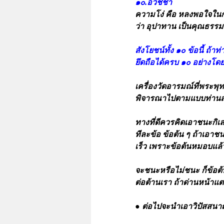
๑๐.อวิชชา
ความโง่ คือ หลงพอใจในก
ว่า อุปาทาน เป็นคุณธรรมฝ
สังโยชน์ทั้ง ๑๐ ข้อนี้ ถ
ยึดถือได้ครบ ๑๐ อย่างโดยไ
เครื่องวัดอารมณ์ที่พระพุท
พิจารณาไปตามแบบท่านสอ
ทางที่ดีควรคิดเอาชนะกิเ
ทีละข้อ ข้อต้น ๆ ถ้าเอาชนะ
เร็ว เพราะข้อต้นหมอบแล้
จะชนะหรือไม่ชนะ ก็ข้อต้
ต่อต้านเรา ถ้าด่านหน้าแตก
● ต่อไปจะนำเอาวิปัสสนา