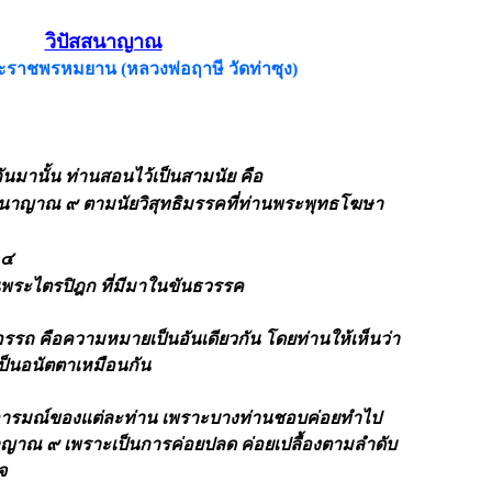
วิปัสสนาญาณ
ราชพรหมยาน (หลวงพ่อฤาษี วัดท่าซุง)
นมานั้น ท่านสอนไว้เป็นสามนัย คือ
สนาญาณ ๙
ตามนัยวิสุทธิมรรคที่ท่านพระพุทธโฆษา
 ๔
ระไตรปิฎก ที่มีมาในขันธวรรค
มีอรรถ คือความหมายเป็นอันเดียวกัน
โดยท่านให้เห็นว่า
์ เป็นอนัตตาเหมือนกัน
่อารมณ์ของแต่ละท่าน เพราะบางท่านชอบค่อยทำไป
ญาณ ๙ เพราะเป็นการค่อยปลด ค่อยเปลื้องตามลำดับ
จ