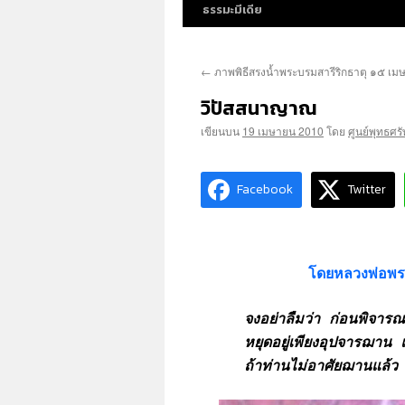
ธรรมะมีเดีย
←
ภาพพิธีสรงน้ำพระบรมสารีริกธาตุ ๑๕ เ
วิปัสสนาญาณ
เขียนบน
19 เมษายน 2010
โดย
ศูนย์พุทธศร
Facebook
Twitter
โดยหลวงพ่อพร
จงอย่าลืมว่า ก่อนพิจาร
หยุดอยู่เพียงอุปจารฌาน 
ถ้าท่านไม่อาศัยฌานแล้ว ว