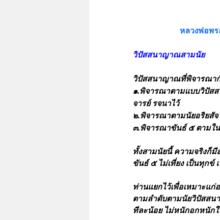
หลวงพ่อพระ
วิปัสสนาญาณสามนัย
วิปัสสนาญาณที่พิจารณากั
๑.พิจารณาตามแบบวิปัส
จารย์ รจนาไว้
๒.พิจารณาตามนัยอริยสัจ
๓.พิจารณาขันธ์ ๕
ตามในพ
ทั้งสามนัยนี้ ความจริงก็
ขันธ์ ๕ ไม่เที่ยง เป็นทุกข
ท่านแยกไว้เพื่อเหมาะแก
ตามลำดับตามนัยวิปัสสนา
ทีละน้อย ไม่หนักอกหนักใ