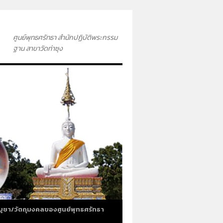
ศูนย์พุทธศรัทธา สำนักปฏิบัติพระกรรม
ฐาน สาขาวัดท่าซุง
บูชา/วัตถุมงคลของศูนย์พุทธศรัทธา