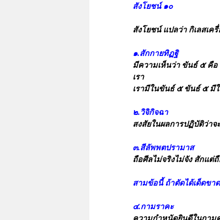
สังโยชน์ ๑๐
สังโยชน์ แปลว่า กิเลสเครื
๑.สักกายทิฏฐิ
มีความเห็นว่า ขันธ์ ๕ คื
เรา
เรามีในขันธ์ ๕ ขันธ์ ๕ มี
๒.วิจิกิจฉา
สงสัยในผลการปฏิบัติว่าจะ
๓.สีลัพพตปรามาส
ถือศีลไม่จริงไม่จัง สักแต
สามข้อนี้ ถ้าตัดได้เด็ดข
๔.กามราคะ
ความกำหนัดยินดีในกามคุณ