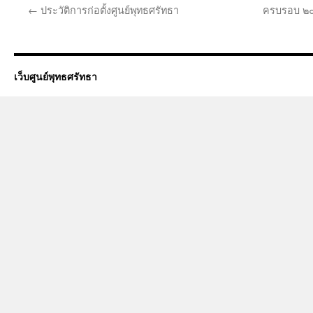
←
ประวัติการก่อตั้งศูนย์พุทธศรัทธา
ครบรอบ ๒๐
เว็บศูนย์พุทธศรัทธา