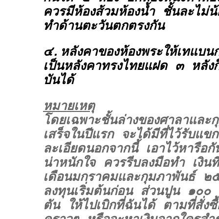
ควรมีห้องส้วมห้องน้ำ ชั้นละไม่น
ทำด้านตะวันตกตรงกัน
๔.หลังคาของห้องพระให้เทแบนก
เป็นหลังคาทรงไทยแฝด ๓ หลังก็ไ
บันได้
หมายเหตุ
โดยเฉพาะชั้นล่างของศาลาและกุ
เสร็จในปีแรก จะได้มีที่ไว้รับแข
ละเอียดนอกจากนี้ เอาไว้หารือกั
น่าหนักใจ ควรรีบลงมือทำ เงินที่
เดือนมกราคมและกุมภาพันธ์ ๒๕
ลงทุนเริ่มต้นก่อน ส่วนปูน ๑๐๐
ตัน ให้ไปเบิกที่ฉันได้ ตามที่สั่งซ