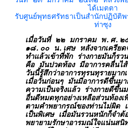
วันที่ ๒๓ มกราคม ๒๕๓๒ หลวงพ่
ได้เมตตา
รับศูนย์พุทธศรัทธาเป็นสำนักปฏิบั
ท่าซุง
เมื่อวันที่ ๒๒ มกราคม พ.ศ.
๑๘.๐๐ น.เศษ หลังจากเครียดจ
ทำแล้วเข้าที่พัก ร่างกายมันก็ร
คือ มันปวดท้อง มีอาการคลื่นไส
วันนี้รู้สึกว่าอาการทุรนทุรายมาก
เมื่อวันก่อนๆ มันมีอาการดีขึ้นม
ความเป็นจริงแล้ว ร่างกายดีขึ้
อื่นดีหมดทุกอย่างเหลือส่วนท้องเพ
ตามคำพยากรณ์ของท่านไม่ผิด แต่
เป็นพิเศษ เมื่อมันรวนหนักก็จำต้อ
พยายามรักษาอารมณ์ใจแน่นสนิท