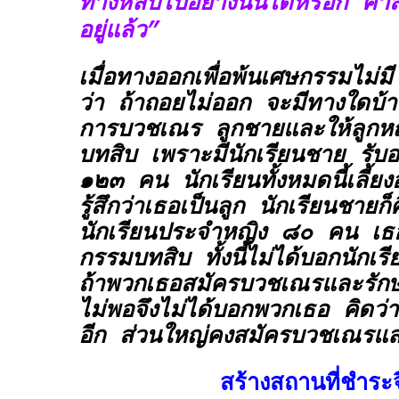
ทางหลบไปอย่างนั้นได้หรอก คำสั่ง
อยู่แล้ว”
เมื่อทางออกเพื่อพ้นเศษกรรมไม่มี 
ว่า ถ้าถอยไม่ออก จะมีทางใดบ้างท
การบวชเณร ลูกชายและให้ลูกหญ
บทสิบ เพราะมีนักเรียนชาย รั
๑๒๓ คน นักเรียนทั้งหมดนี้เลี้ยง
รู้สึกว่าเธอเป็นลูก นักเรียนชาย
นักเรียนประจำหญิง ๘๐ คน เธอ
กรรมบทสิบ ทั้งนี้ไม่ได้บอกนักเ
ถ้าพวกเธอสมัครบวชเณรและรักษา
ไม่พอจึงไม่ได้บอกพวกเธอ คิดว่
อีก ส่วนใหญ่คงสมัครบวชเณรและ
สร้างสถานที่ชำระ