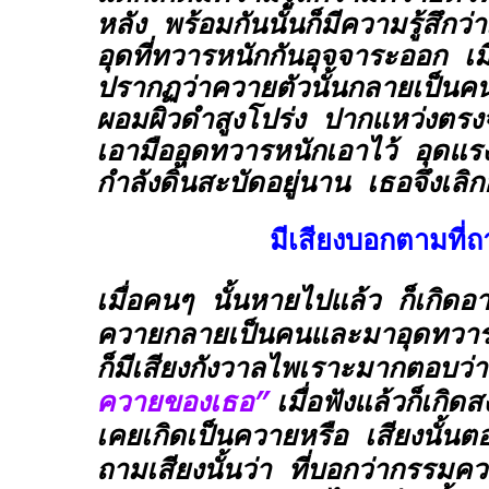
หลัง พร้อมกันนั้นก็มีความรู้สึกว่
อุดที่ทวารหนักกันอุจจาระออก เมื
ปรากฏว่าควายตัวนั้นกลายเป็นค
ผอมผิวดำสูงโปร่ง ปากแหว่งตร
เอามืออุดทวารหนักเอาไว้ อุดแร
กำลังดิ้นสะบัดอยู่นาน เธอจึงเลิ
มีเสียงบอกตามที่
เมื่อคนๆ นั้นหายไปแล้ว ก็เกิดอ
ควายกลายเป็นคนและมาอุดทวาร
ก็มีเสียงกังวาลไพเราะมากตอบว่า
ควายของเธอ”
เมื่อฟังแล้วก็เกิด
เคยเกิดเป็นควายหรือ เสียงนั้นต
ถามเสียงนั้นว่า ที่บอกว่ากรรมคว