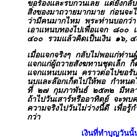
ขอร้องและรบกวนเลย แต่ยังกลับ
สิ่งของมาถวายมากมาย ก่อนจะไ
ว่ามีคนมากไหม พระท่านบอกว่า
เอาแหนบทองไปเพื่อแจก ๘๐๐ แ
๔๐๐ รวมแล้วคิดเป็นเงิน ๑๖,
เมื่อแจกจริงๆ กลับไม่พอแก่ท่านผ
แจกแก่ผู้ถวายสังฆทานชุดเล็ก ก็ต
แจกแหนบแทน คราวต่อไปขอรับ
นบและล๊อกเก็ตไปให้พอ กำหนดไปเ
ที่ ๒๗ กุมภาพันธ์ ๒๕๓๒ มีหลา
ถ้าไปวันเสาร์หรืออาทิตย์ จะพบค
ความจริงไปวันไม่ว่างนี้ดี เพื่อรู
กว่า
เงินที่ทำบุญวันนั้