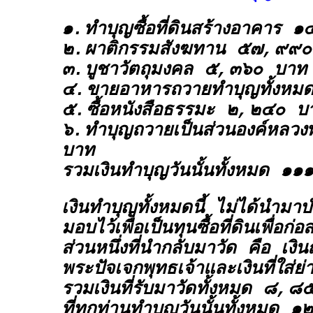
๑.ทำบุญซื้อที่ดินสร้างอาคาร
๒.ผาติกรรมสังฆทาน ๕๗,๙๙
๓.บูชาวัตถุมงคล ๕,๓๖๐ บาท
๔.ขายอาหารถวายทำบุญทั้งห
๕.ซื้อหนังสือธรรมะ ๒,๒๔๐ บ
๖.ทำบุญถวายเป็นส่วนองค์หลว
บาท
รวมเงินทำบุญวันนั้นทั้งหมด 
เงินทำบุญทั้งหมดนี้ ไม่ได้นำมาบ
มอบไว้เพื่อเป็นทุนซื้อที่ดินเพื่อก่
ส่วนหนึ่งที่นำกลับมาวัด คือ เงิน
พระปัจเจกพุทธเจ้าและเงินที่ใส่ย่
รวมเงินที่รับมาวัดทั้งหมด ๘,
ที่ทุกท่านทำบุญวันนั้นทั้งหม