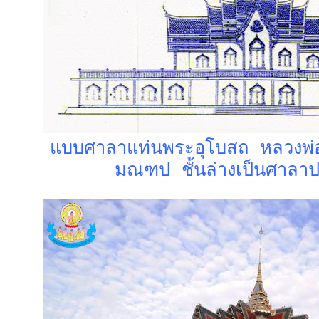
แบบศาลาแท่นพระอุโบสถ หลวงพ่อใ
มณฑป ชั้นล่างเป็นศาลาปฏ