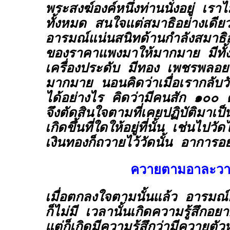
พระสงฆ์องค์หนึ่งท่านนั่งอยู่ เร
ทั้งหมด สนใจแต่สมาธิอย่างเดียว
อารมณ์แน่นสนิทด้านกำลังสมาธิอยู
ของราคาแพงมาให้มากมาย มีทั้
เครื่องประดับ มีทอง เพชรพลอยท
มากมาย นอนคิดว่าเมื่อเรากลับ
ได้อย่างไร คิดว่ามีคนสัก ๑๐๐ 
จึงตัดสินใจตามที่เคยปฏิบัติมาเป็
เกิดขึ้นที่ใดให้อยู่ที่นั้น เช่นไ
เงินทองก็ถวายไว้วัดนั้น อาการอย
ควายตามอาละว
เมื่อตกลงใจตามนั้นแล้ว อารมณ์ก
ก็ไม่มี เวลานั้นเกิดความรู้สึกอย
แต่ก็เกิดมีความรู้สึกว่ามีควายตัวห