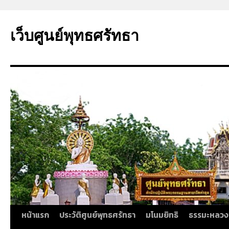
ข้าม
ไป
เว็บศูนย์พุทธศรัทธา
ยัง
เนื้อหา
หน้าแรก
ประวัติศูนย์พุทธศรัทธา
มโนมยิทธิ
ธรรมะหลวง