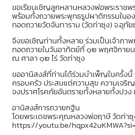
ขอเรียนเชิญลูกหลานหลวงพ่อพระราชพ
พร้อมทั้งถวายพระพุทธรูปผาติกรรมในองค
ทอดถวายวัดจันทาราม (วัดท่าซุง) จ.อุทัย
จึงขอเชิญท่านทั้งหลาย ร่วมเป็นเจ้าภ
ทอดถวายในวันอาทิตย์ที่ ๑๒ พฤศจิกาย
ณ ศาลา ๑๒ ไร่ วัดท่าซุง
ขออานิสงส์ที่ท่านได้ร่วมบำเพ็ญในครั้งนี้
ครอบครัว ประสบแต่ความสุข ความเจริญ 
จงปราศโรคภัยอันตรายทั้งหลายทั้งปวง
อานิสงส์การถวายกฐิน
โดยพระเดชพระคุณหลวงพ่อฤาษี วัดท่าซุ
https://youtu.be/hqpx42uKMWA?si