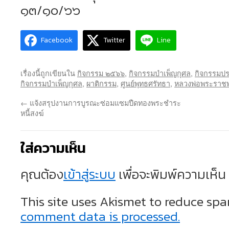
๑๓/๑๐/๖๖
Facebook
Twitter
Line
เรื่องนี้ถูกเขียนใน
กิจกรรม ๒๕๖๖
,
กิจกรรมบำเพ็ญกุศล
,
กิจกรรมปร
กิจกรรมบำเพ็ญกุศล
,
ผาติกรรม
,
ศูนย์พุทธศรัทธา
,
หลวงพ่อพระราช
←
แจ้งสรุปงานการบูรณะซ่อมแซมปืดทองพระชำระ
หนี้สงฆ์
ใส่ความเห็น
คุณต้อง
เข้าสู่ระบบ
เพื่อจะพิมพ์ความเห็น
This site uses Akismet to reduce sp
comment data is processed.