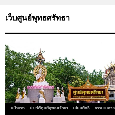
ข้าม
ไป
เว็บศูนย์พุทธศรัทธา
ยัง
เนื้อหา
หน้าแรก
ประวัติศูนย์พุทธศรัทธา
มโนมยิทธิ
ธรรมะหลวง