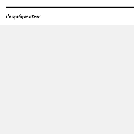
เว็บศูนย์พุทธศรัทธา