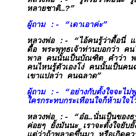
หลวงพ่อ :- “รู้หรือว่าดื้อนะ รู้ย
หลายชาติ…?”
ผู้ถาม :- “เดาเอาค่ะ”
หลวงพ่อ :- “ไอ้คนรู้ว่าดื้อนี่ แ
ดื้อ พระพุทธเจ้าท่านบอกว่า คนใดก
พาล คนนั้นเป็นบัณฑิต คำว่า พ
คนไหนรู้ตัวเองโง่ คนนั้นเป็นค
เขาแปลว่า คนฉลาด”
ผู้ถาม :- “อย่างกับตั้งใจจะไม่
ใครกระทบกระเทือนใจก็ห้ามใจไว้
หลวงพ่อ :- “อ๋อ…นั่นเป็นของธ
ค่อยๆ ยั้งมันนะ เราจะตั้งใจยับยั้
แต่ว่าถ้าพลาดขึ้นมา หรือเกิดความ