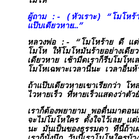
โมโห”
ผู้ถาม :- (หัวเราะ) “โมโหร้า
แป๊บเดียวหาย…”
หลวงพ่อ :- “โมโหร้าย ดี แต่ว
โมโห ให้โมโหมันร้ายอย่างเดีย
เดียวหาย เช้ามืดเราก็รีบโมโหเ
โมโหเฉพาะเวลานี้นะ เวลาอื่นห
ถ้าแป๊บเดียวหายเขาเรียกว่า
โทส
ไวหายเร็ว ที่หายเร็วแสดงว่าตัวย
เราก็ต้องพยายาม พอตื่นมาตอนเช้
จะไม่โมโหใคร ตั้งใจไว้เลย แต่
นะ มันเป็นของธรรมดา ทีนี้ถ้า
เราก็นั่งนึก วันนี้เราโมโหใครบ้า