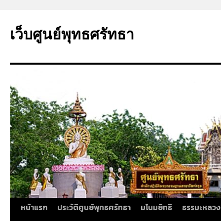
ข้าม
ไป
เว็บศูนย์พุทธศรัทธา
ยัง
เนื้อหา
หน้าแรก
ประวัติศูนย์พุทธศรัทธา
มโนมยิทธิ
ธรรมะหลวง