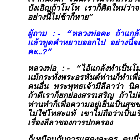
บังเอิญถ้าโมโห เราก็คิดใหม่ว่า
อย่างนี้ไม่ช้าก็หาย”
ผู้ถาม :- “หลวงพ่อคะ ถ้าแกล
แล้วพูดคำหยาบออกไป อย่างนี้จ
คะ…?”
หลวงพ่อ :- “ไอ้แกล้งทำเป็นโมโ
แม้กระทั่งพระอรหันต์ท่านก็ทำเพ
คนอื่น พระพุทธเจ้ามีลีลาว่า
นิค
ถ้าดีเราก็ยกย่องสรรเสริญ ถ้าไม่
ท่านทำก็เพื่อความอยู่เย็นเป็นสุขข
ไม่ใช่โทสะแท้ เขาไม่ถือว่าเป็นเ
เรื่องลีลาของการปกครอง
ก็เหมือนกับการแสดงละคร คนนี่ม