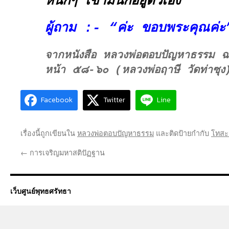
หนักๆ เข้ามันก็อยู่ตัวเอง”
ผู้ถาม :- “ค่ะ ขอบพระคุณค่ะ
จากหนังสือ หลวงพ่อตอบปัญหาธรรม ฉบ
หน้า ๕๘-๖๐ (หลวงพ่อฤาษี วัดท่าซุง
Facebook
Twitter
Line
เรื่องนี้ถูกเขียนใน
หลวงพ่อตอบปัญหาธรรม
และติดป้ายกำกับ
โทสะ
←
การเจริญมหาสติปัฏฐาน
เว็บศูนย์พุทธศรัทธา