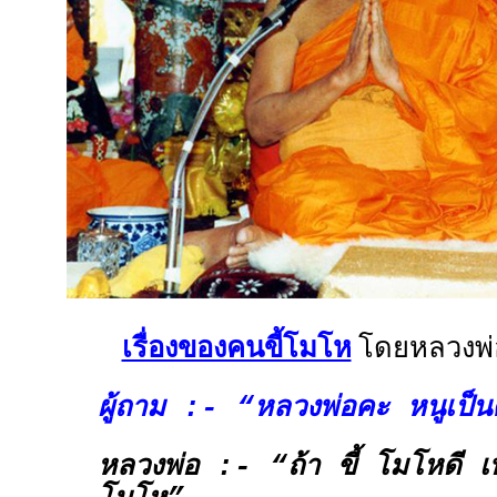
เรื่องของคนขี้โมโห
โดยหลวงพ่อ
ผู้ถาม :- “หลวงพ่อคะ หนูเป็น
หลวงพ่อ :- “ถ้า
ขี้
โมโหดี เพ