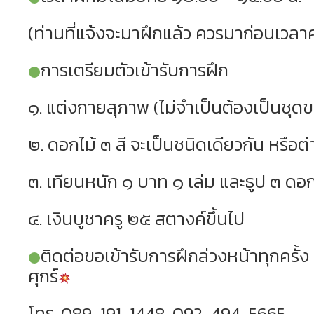
(ท่านที่แจ้งจะมาฝึกแล้ว ควรมาก่อนเวลาคร
การเตรียมตัวเข้ารับการฝึก
๑. แต่งกายสุภาพ (ไม่จำเป็นต้องเป็นชุดข
๒. ดอกไม้ ๓ สี จะเป็นชนิดเดียวกัน หรือต่
๓. เทียนหนัก ๑ บาท ๑ เล่ม และธูป ๓ ดอ
๔. เงินบูชาครู ๒๕ สตางค์ขึ้นไป
ติดต่อขอเข้ารับการฝึกล่วงหน้าทุกครั้ง
ศุกร์
โทร. 089-191-1448, 092-494-5665