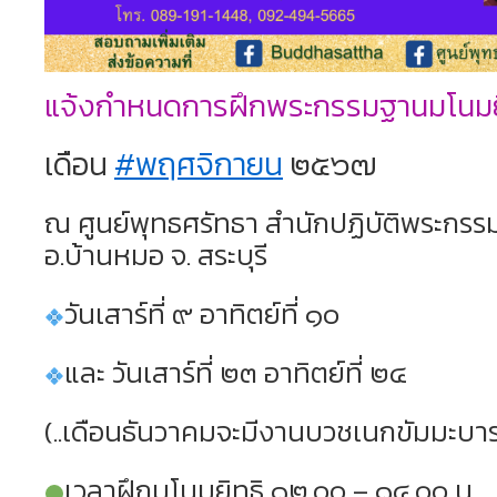
แจ้งกำหนดการฝึกพระกรรมฐานมโนมย
เดือน
#พฤศจิกายน
๒๕๖๗
ณ ศูนย์พุทธศรัทธา สำนักปฏิบัติพระกรร
อ.บ้านหมอ จ. สระบุรี
วันเสาร์ที่ ๙ อาทิตย์ที่ ๑๐
และ วันเสาร์ที่ ๒๓ อาทิตย์ที่ ๒๔
(..เดือนธันวาคมจะมีงานบวชเนกขัมมะบาร
เวลาฝึกมโนมยิทธิ ๑๒.๐๐ – ๑๔.๐๐ น.