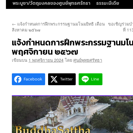
พระบูชา/วัตถุมงคลของศูนย์พุทธศรัทธา
ธรรมะมีเดีย
←
แจ้งกำหนดการฝึกพระกรรมฐานมโนมยิทธิ เดือน
ขอเชิญร่วมบ
สิงหาคม ๒๕๖๗
ที่ 1
แจ้งกำหนดการฝึกพระกรรมฐานมโนมย
พฤศจิกายน ๒๕๖๗
เขียนบน
1 พฤศจิกายน 2024
โดย
ศูนย์พุทธศรัทธา
Facebook
Twitter
Line