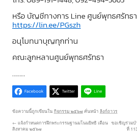
หรือ บัญชีทางการ Line ศูนย์พุทธศรัทธา
https://lin.ee/PGszh
อนุโมทนาบุญทุกท่าน
คณะลูกหลานศูนย์พุทธศรัทธา
………
Facebook
Twitter
Line
ข้อความนี้ถูกเขียนใน
กิจกรรม ๒๕๖๗
คั่นหน้า
ลิงก์ถาวร
←
แจ้งกำหนดการฝึกพระกรรมฐานมโนมยิทธิ เดือน
ขอเชิญร่วมบ
สิงหาคม ๒๕๖๗
ที่ 1