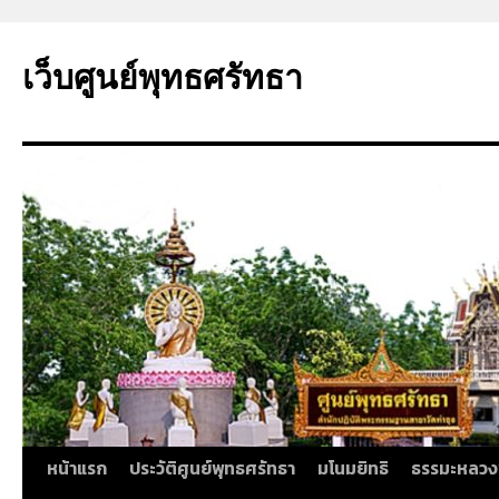
ข้าม
ไป
เว็บศูนย์พุทธศรัทธา
ยัง
เนื้อหา
หน้าแรก
ประวัติศูนย์พุทธศรัทธา
มโนมยิทธิ
ธรรมะหลวง